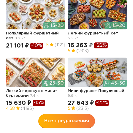
15-20
15-20
Популярный фуршетный
Легкий фуршетный сет
Ф
сет
8.9 кг
6.2 кг
5.
16 263 ₽
1
-22%
21 101 ₽
5
(1121)
-10%
5
(2313)
4
25-30
45-50
Легкий перекус c мини-
Мини фуршет Популярный
Ф
бургерами
7.4 кг
9.9 кг
п
з
15 630 ₽
27 643 ₽
-15%
-22%
3
4.68
(4185)
5
(2313)
Все предложения