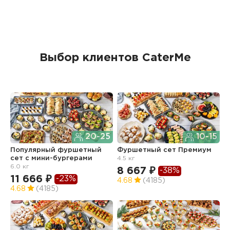
Выбор клиентов CaterMe
20-25
10-15
Популярный фуршетный
Фуршетный сет Премиум
Ф
сет c мини-бургерами
4.5 кг
з
6.0 кг
8 667 ₽
6
-38%
11 666 ₽
-23%
4.68
(4185)
4
4.68
(4185)