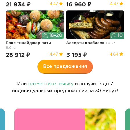
21 934 ₽
16 960 ₽
1
4.47
4.47
18-20
10
Бокс тинейджер пати
Ассорти колбасок
1.0 кг
Б
8.0 кг
п
28 912 ₽
3 195 ₽
3
4.47
4.64
Все предложения
Или
разместите заявку
и получите до 7
индивидуальных предложений за 30 минут!