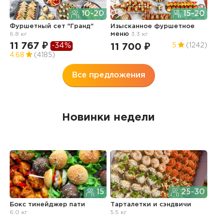
10-20
15-20
Ф
Фуршетный сет "Гранд"
Изысканное фуршетное
О
6.8 кг
меню
3.3 кг
7
11 767 ₽
-34%
11 700 ₽
5
(1242)
4
4.68
(4185)
Все предложения
Новинки недели
15
25-30
Бокс тинейджер пати
Тарталетки и сэндвичи
Б
6.0 кг
5.5 кг