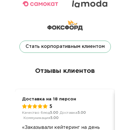
Стать корпоративным клиентом
Отзывы клиентов
Доставка на 18 персон
Дос
5
Качество блюд
5.00
Доставка
5.00
Кач
Коммуникация
5.00
Ком
«Заказывали кейтеринг на день
Бол