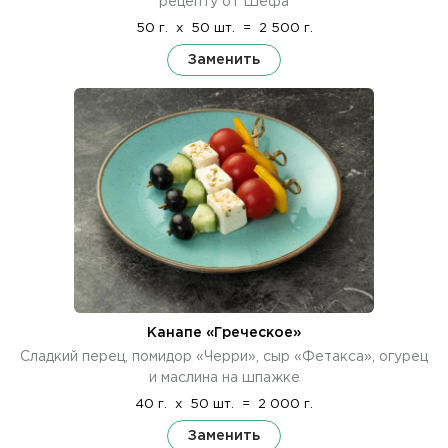
рецепту от Шефа
50 г.
x
50 шт.
=
2 500 г.
Заменить
Канапе «Греческое»
Сладкий перец, помидор «Черри», сыр «Фетакса», огурец
и маслина на шпажке
40 г.
x
50 шт.
=
2 000 г.
Заменить