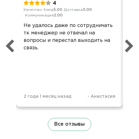
4
Качество блюд
5.00
Доставка
5.00
Обс
Коммуникация
2.00
Дос
Не удалось даже по сотрудничать
Вс
тк менеджер не отвечал на
Кла
вопросы и перестал выходить на
вни
связь.
ве
Все
рас
2 года 1 месяц назад
-
Анастасия
3 г
Все отзывы