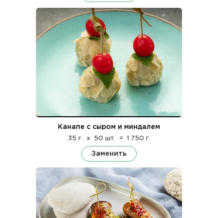
Канапе с сыром и миндалем
35 г.
x
50 шт.
=
1 750 г.
Заменить