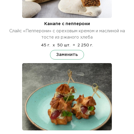
Канапе с пепперони
Слайс «Пепперони» с ореховым кремом и маслиной на
тосте из ржаного хлеба
45 г.
x
50 шт.
=
2 250 г.
Заменить