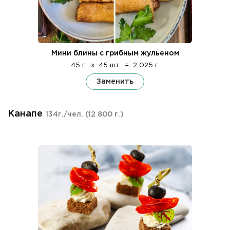
Мини блины с грибным жульеном
45 г.
x
45 шт.
=
2 025 г.
Заменить
Канапе
134г./чел.
(12 800 г.)