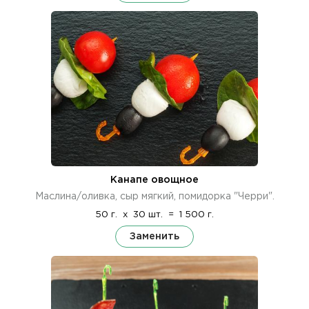
Канапе овощное
Маслина/оливка, сыр мягкий, помидорка "Черри".
50 г.
x
30 шт.
=
1 500 г.
Заменить