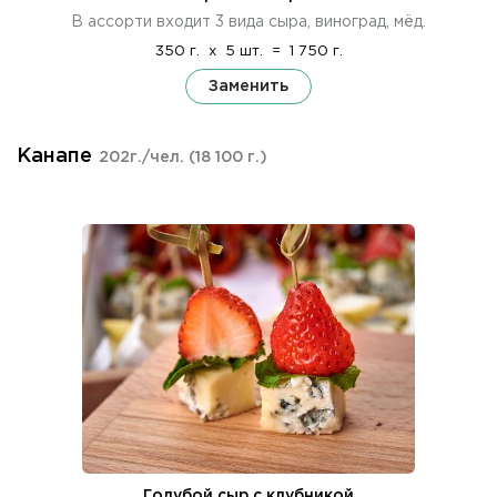
В ассорти входит 3 вида сыра, виноград, мёд.
350 г.
x
5 шт.
=
1 750 г.
Заменить
Канапе
202г./чел.
(18 100 г.)
Голубой сыр с клубникой