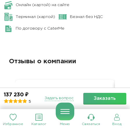
Онлайн (картой) на сайте
Терминал (картой)
Безнал без НДС
По договору с CaterMe
Отзывы о компании
Фуршет на 40 персон
Сва
137 230 ₽
4.75
Заказать
Задать вопрос
5
Обслуживание
5.00
Качество блюд
4.00
Кач
Доставка
5.00
Коммуникация
5.00
Ком
В целом все было отлично, только
Все
Избранное
Каталог
Меню
Связаться
Вход
бургеры были суховаты и плов
все