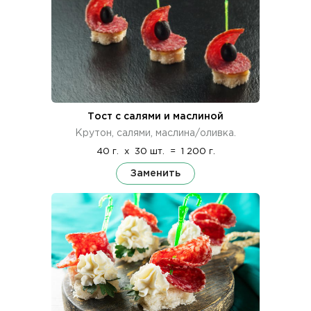
Тост с салями и маслиной
Крутон, салями, маслина/оливка.
40 г.
x
30 шт.
=
1 200 г.
Заменить