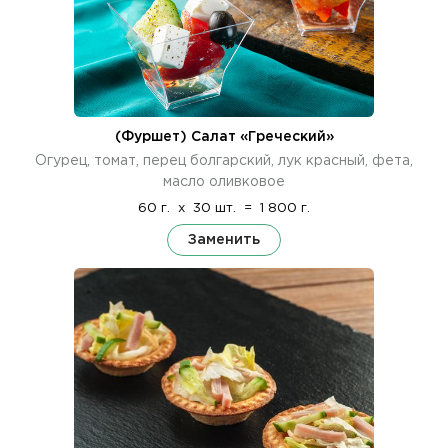
(Фуршет) Салат «Греческий»
Огурец, томат, перец болгарский, лук красный, фета,
масло оливковое
60 г.
x
30 шт.
=
1 800 г.
Заменить