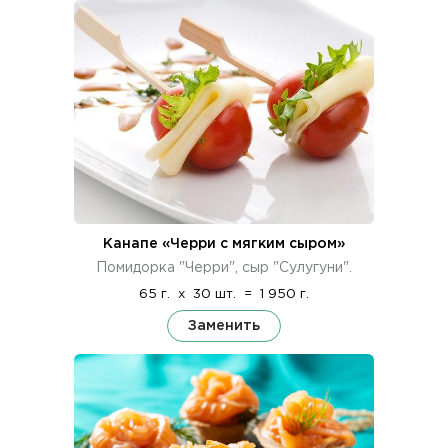
Канапе «Черри с мягким сыром»
Помидорка "Черри", сыр "Сулугуни".
65 г.
x
30 шт.
=
1 950 г.
Заменить