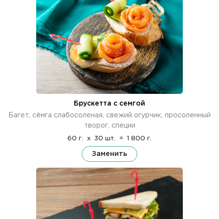
Брускетта с семгой
Багет, сёмга слабосоленая, свежий огурчик, просоленный
творог, специи
60 г.
x
30 шт.
=
1 800 г.
Заменить