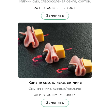
Мягкий сыр, слабосолёная семга, крутон.
90 г.
x
30 шт.
=
2 700 г.
Заменить
Канапе сыр, оливка, ветчина
Сыр, ветчина, оливка/маслина.
35 г.
x
30 шт.
=
1 050 г.
Заменить