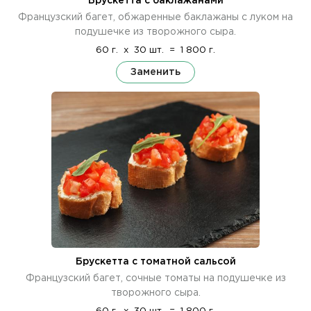
Брускетта с баклажанами
Французский багет, обжаренные баклажаны с луком на
подушечке из творожного сыра.
60 г.
x
30 шт.
=
1 800 г.
Заменить
Брускетта с томатной сальсой
Французский багет, сочные томаты на подушечке из
творожного сыра.