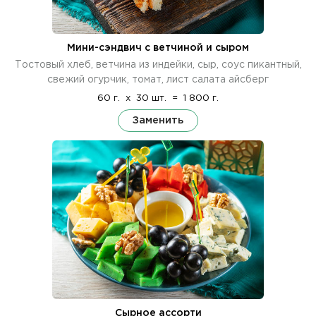
Мини-сэндвич с ветчиной и сыром
Тостовый хлеб, ветчина из индейки, сыр, соус пикантный,
свежий огурчик, томат, лист салата айсберг
60 г.
x
30 шт.
=
1 800 г.
Заменить
Сырное ассорти