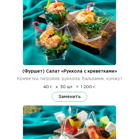
(Фуршет) Салат «Руккола с креветками»
Креветка тигровая, руккола, бальзамик, кунжут
40 г.
x
30 шт.
=
1 200 г.
Заменить