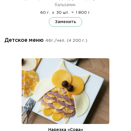
бальзамик.
60 г.
x
30 шт.
=
1 800 г.
Заменить
Детское меню
46г./чел.
(4 200 г.)
Нарезка «Сова»