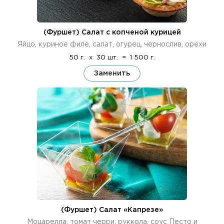
(Фуршет) Салат с копченой курицей
Яйцо, куриное филе, салат, огурец, чернослив, орехи
50 г.
x
30 шт.
=
1 500 г.
Заменить
(Фуршет) Салат «Капрезе»
Моцарелла, томат черри, руккола, соус Песто и