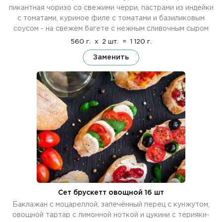
пикантная чоризо со свежими черри, пастрами из индейки
с томатами, куриное филе с томатами и базиликовым
соусом - на свежем багете с нежным сливочным сыром
560 г.
x
2 шт.
=
1 120 г.
Заменить
Сет брускетт овощной 16 шт
Баклажан с моцареллой, запечённый перец с кунжутом,
овощной тартар с лимонной ноткой и цукини с терияки-