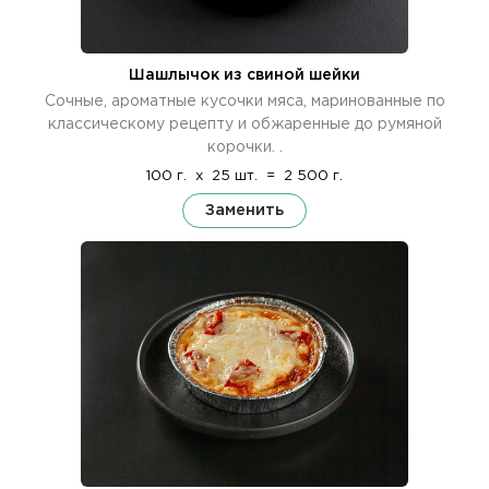
Шашлычок из свиной шейки
Сочные, ароматные кусочки мяса, маринованные по
классическому рецепту и обжаренные до румяной
корочки. .
100 г.
x
25 шт.
=
2 500 г.
Заменить