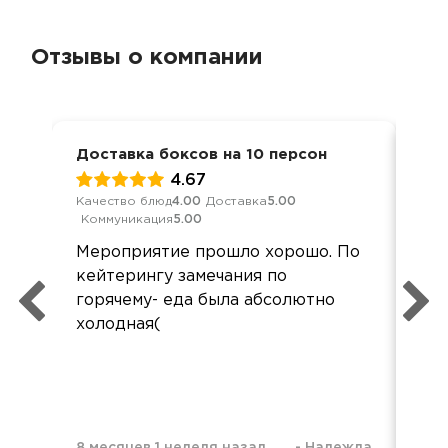
Отзывы о компании
Доставка боксов на 10 персон
Дос
4.67
Качество блюд
4.00
Доставка
5.00
Кач
Коммуникация
5.00
Ком
Мероприятие прошло хорошо. По
Все
кейтерингу замечания по
нич
горячему- еда была абсолютно
рас
холодная(
8 месяцев 1 неделя назад
-
Надежда
8 м