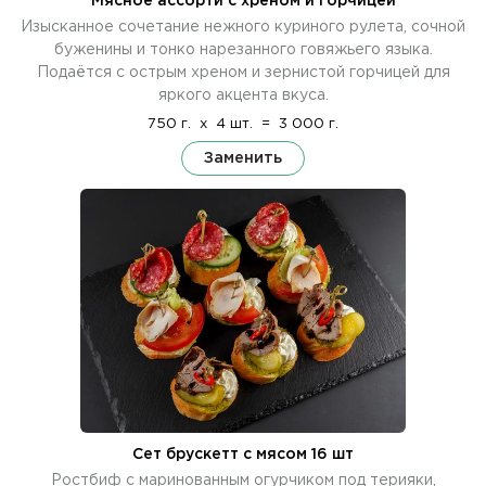
Мясное ассорти с хреном и горчицей
Изысканное сочетание нежного куриного рулета, сочной
буженины и тонко нарезанного говяжьего языка.
Подаётся с острым хреном и зернистой горчицей для
яркого акцента вкуса.
750 г.
x
4 шт.
=
3 000 г.
Заменить
Сет брускетт с мясом 16 шт
Ростбиф с маринованным огурчиком под терияки,