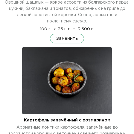
Овощной шашлык — яркое ассорти из болгарского перца,
цукини, баклажана и томатов, обжаренных на гриле до
лёгкой золотистой корочки. Сочно, ароматно и
по‑летнему свежо.
100 г.
x
35 шт.
=
3 500 г.
Заменить
Картофель запечённый с розмарином
Ароматные ломтики картофеля, запечённые до
золотистой корочки с веточками свежего розмарина и