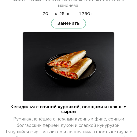
майонеза.
70 г.
x
25 шт.
=
1 750 г.
Заменить
Кесадилья с сочной курочкой, овощами и нежным
сыром
Румяная лепёшка с нежным куриным филе, сочным
болгарским перцем, луком и сладкой кукурузой.
Тянущийся сыр Тильзитер и лёгкая пикантность кетчупа с