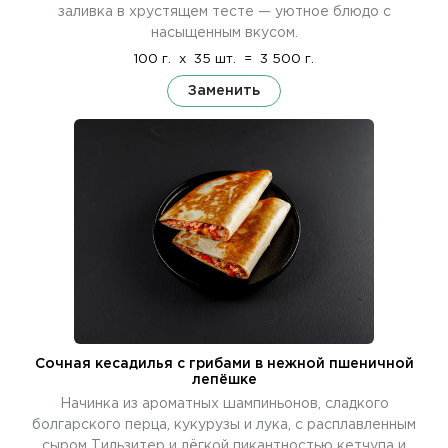
заливка в хрустящем тесте — уютное блюдо с
насыщенным вкусом.
100 г.
x
35 шт.
=
3 500 г.
Заменить
Сочная кесадилья с грибами в нежной пшеничной
лепёшке
Начинка из ароматных шампиньонов, сладкого
болгарского перца, кукурузы и лука, с расплавленным
сыром Тильзитер и лёгкой пикантностью кетчупа и