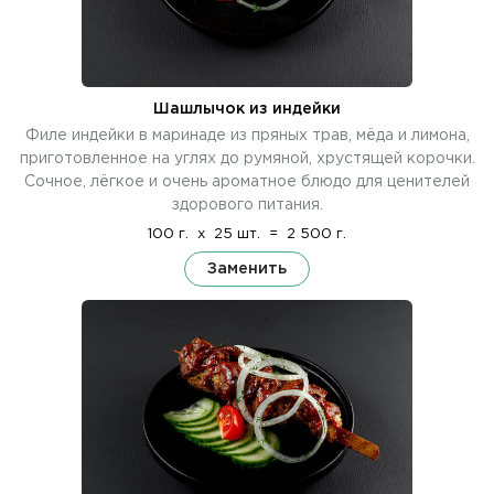
Шашлычок из индейки
Филе индейки в маринаде из пряных трав, мёда и лимона,
приготовленное на углях до румяной, хрустящей корочки.
Сочное, лёгкое и очень ароматное блюдо для ценителей
здорового питания.
100 г.
x
25 шт.
=
2 500 г.
Заменить