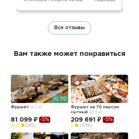
Все отзывы
Вам также может понравиться
70
Фуршет
12.7 кг
Фуршет на 70 персон
Вку
сытный
47.3 кг
фур
с д
81 099 ₽
209 691 ₽
-5%
-5%
23
4.93
(45)
5
(559)