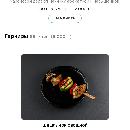
майонезом делают начинку ароматной и насыщенной.
80 г.
x
25 шт.
=
2 000 г.
Заменить
Гарниры
86г./чел.
(6 000 г.)
Шашлычок овощной