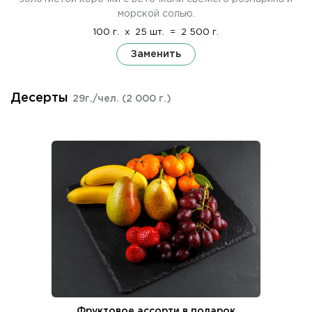
морской солью.
100 г.
x
25 шт.
=
2 500 г.
Заменить
Десерты
29г./чел.
(2 000 г.)
Фруктовое ассорти в подарок