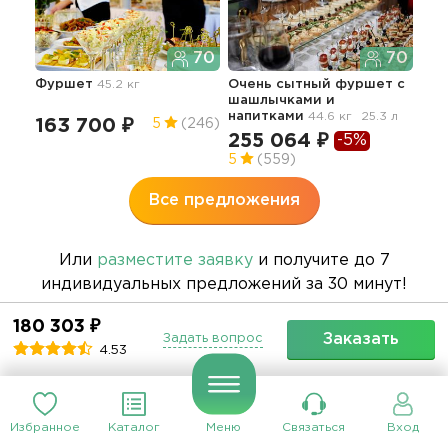
70
70
Фу
Фуршет
45.2 кг
Очень сытный фуршет с
шашлычками и
напитками
44.6 кг
25.3 л
18
163 700 ₽
5
(246)
255 064 ₽
-5%
5
(559)
Все предложения
Или
разместите заявку
и получите до 7
индивидуальных предложений за 30 минут!
180 303 ₽
Заказать
Задать вопрос
4.53
Галерея выполненных работ
компании
Избранное
Каталог
Меню
Связаться
Вход