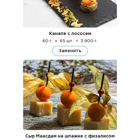
Канапе с лососем
60 г.
x
65 шт.
=
3 900 г.
Заменить
Сыр Маасдам на шпажке с физалисом