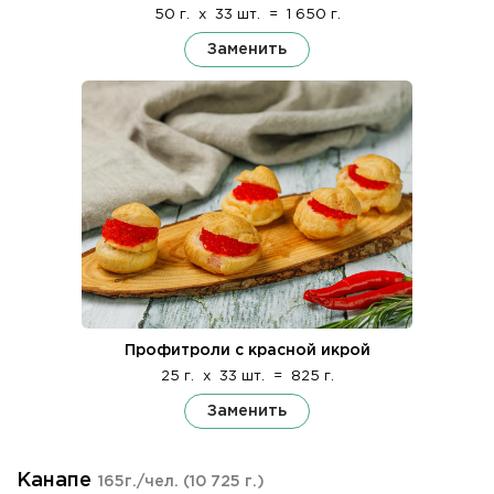
50 г.
x
33 шт.
=
1 650 г.
Заменить
Профитроли с красной икрой
25 г.
x
33 шт.
=
825 г.
Заменить
Канапе
165г./чел.
(10 725 г.)