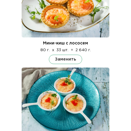
Мини-киш с лососем
80 г.
x
33 шт.
=
2 640 г.
Заменить