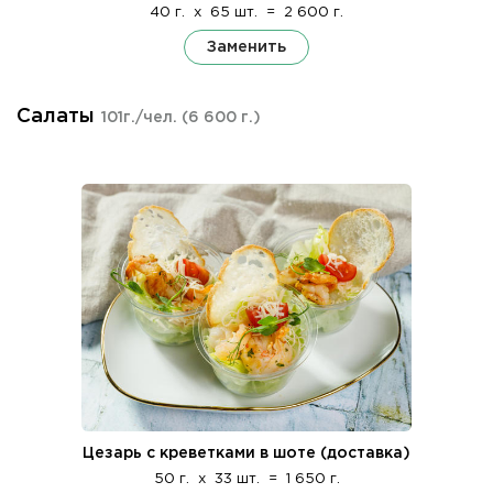
40 г.
x
65 шт.
=
2 600 г.
Заменить
Салаты
101г./чел.
(6 600 г.)
Цезарь с креветками в шоте (доставка)
50 г.
x
33 шт.
=
1 650 г.