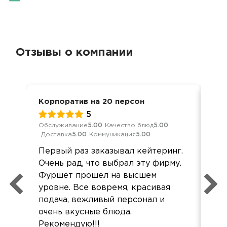
Отзывы о компании
Корпоратив на 20 персон
Нов
5
Обслуживание
5.00
Качество блюд
5.00
Обс
Доставка
5.00
Коммуникация
5.00
Дос
Первый раз заказывал кейтеринг.
Сп
Очень рад, что выбрал эту фирму.
при
Фуршет прошел на высшем
ко
уровне. Все вовремя, красивая
бы
подача, вежливый персонал и
Сам
очень вкусные блюда.
все
Рекомендую!!!
жал