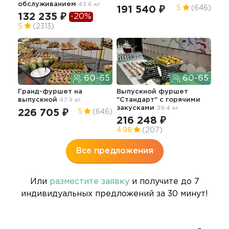
обслуживанием
43.6 кг
42.1
191 540 ₽
5
(646)
132 235 ₽
19
-20%
5
(2313)
4.9
60-65
60-65
Гранд-фуршет на
Выпускной фуршет
выпускной
47.9 кг
"Стандарт" с горячими
закусками
39.4 кг
226 705 ₽
5
(646)
216 248 ₽
4.98
(207)
Все предложения
Или
разместите заявку
и получите до 7
индивидуальных предложений за 30 минут!