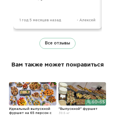
1 год 5 месяцев назад
-
Алексей
3 г
Все отзывы
Вам также может понравиться
60-65
Идеальный выпускной
"Выпускной" фуршет
Фур
фуршет на 65 персон с
39.6 кг
гор