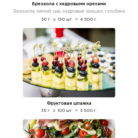
Брезаола с кедровыми орехами
Брезаола, мягкий сыр, кедровые орешки, голубика
30 г.
x
150 шт.
=
4 500 г.
Фруктовая шпажка
35 г.
x
100 шт.
=
3 500 г.