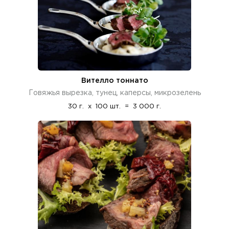
Вителло тоннато
Говяжья вырезка, тунец, каперсы, микрозелень
30 г.
x
100 шт.
=
3 000 г.