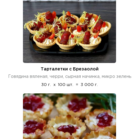
Тарталетки с Брезаолой
Говядина вяленая, черри, сырная начинка, микро зелень
30 г.
x
100 шт.
=
3 000 г.