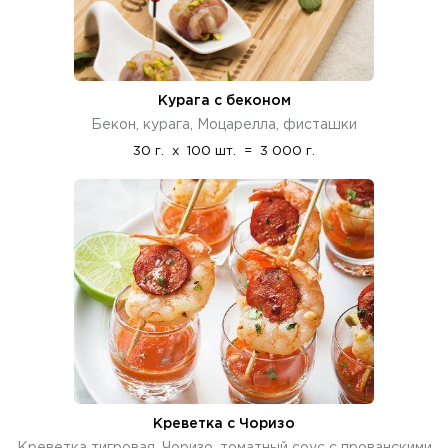
Курага с беконом
Бекон, курага, Моцарелла, фисташки
30 г.
x
100 шт.
=
3 000 г.
Креветка с Чоризо
Креветка тигровая, Чоризо, томатный соус с прованскими