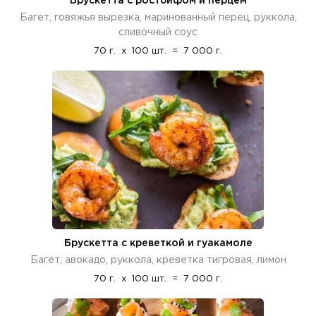
Брускетта с ростбифом и перцем
Багет, говяжья вырезка, маринованный перец, руккола,
сливочный соус
70 г.
x
100 шт.
=
7 000 г.
Брускетта с креветкой и гуакамоле
Багет, авокадо, руккола, креветка тигровая, лимон
70 г.
x
100 шт.
=
7 000 г.