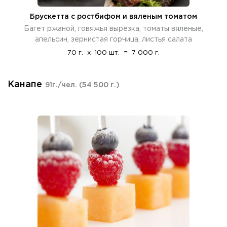
Брускетта с ростбифом и вяленым томатом
Багет ржаной, говяжья вырезка, томаты вяленые,
апельсин, зернистая горчица, листья салата
70 г.
x
100 шт.
=
7 000 г.
Канапе
91г./чел.
(54 500 г.)