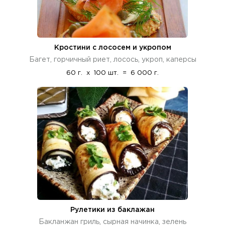
Кростини с лососем и укропом
Багет, горчичный риет, лосось, укроп, каперсы
60 г.
x
100 шт.
=
6 000 г.
Рулетики из баклажан
Бакланжан гриль, сырная начинка, зелень