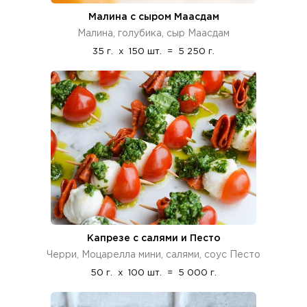
Малина с сыром Маасдам
Малина, голубика, сыр Маасдам
35 г.
x
150 шт.
=
5 250 г.
Капрезе с салями и Песто
Черри, Моцарелла мини, салями, соус Песто
50 г.
x
100 шт.
=
5 000 г.