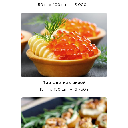
50 г.
x
100 шт.
=
5 000 г.
Тарталетка с икрой
45 г.
x
150 шт.
=
6 750 г.