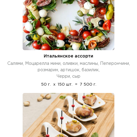
Итальянское ассорти
Салями, Моцарелла мини, оливки, маслины, Пеперончини,
розмарин, артишок, базилик,
Черри, сыр
50 г.
x
150 шт.
=
7 500 г.