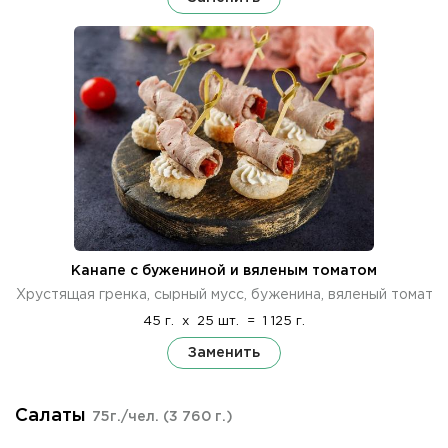
Канапе с бужениной и вяленым томатом
Хрустящая гренка, сырный мусс, буженина, вяленый томат
45 г.
x
25 шт.
=
1 125 г.
Заменить
Салаты
75г./чел.
(3 760 г.)