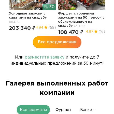
Пре
фур
50
зак
Холодные закуски с
Фуршет с горячими
17
салатами
на свадьбу
закусками на 50 персон с
5
66.6 кг
обслуживанием
на
свадьбу
34.3 кг
203 340 ₽
4.94
(59)
108 470 ₽
4.97
(16)
Все предложения
Или
разместите заявку
и получите до 7
индивидуальных предложений за 30 минут!
Галерея выполненных работ
компании
Все форматы
Фуршет
Банкет