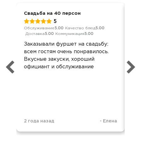
Свадьба на 40 персон
Фур
5
Обслуживание
5.00
Качество блюд
5.00
Обс
Доставка
5.00
Коммуникация
5.00
Дос
Заказывали фуршет на свадьбу:
Все
всем гостям очень понравилось.
сва
Вкусные закуски, хороший
официант и обслуживание
2 года назад
-
Елена
3 г