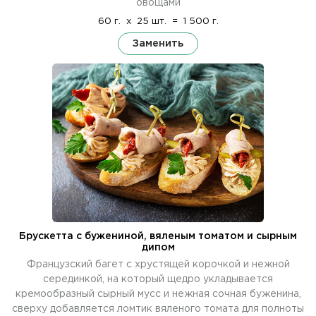
овощами
60 г.
x
25 шт.
=
1 500 г.
Заменить
Брускетта с бужениной, вяленым томатом и сырным
дипом
Французский багет с хрустящей корочкой и нежной
серединкой, на который щедро укладывается
кремообразный сырный мусс и нежная сочная буженина,
сверху добавляется ломтик вяленого томата для полноты