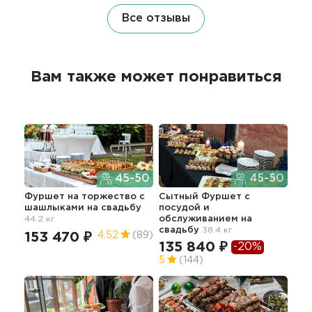
Все отзывы
Вам также может понравиться
45-50
45-50
Фуршет на торжество с
Сытный Фуршет с
Фу
шашлыками
на свадьбу
посудой и
45.2
44.2 кг
обслуживанием
на
13
свадьбу
38.4 кг
153 470 ₽
4.52
(89)
135 840 ₽
-20%
5
(144)