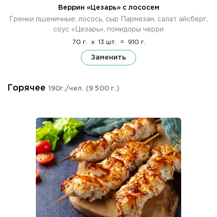
Веррин «Цезарь» с лососем
Гренки пшеничные, лосось, сыр Пармезан, салат айсберг,
соус «Цезарь», помидоры черри
70 г.
x
13 шт.
=
910 г.
Заменить
Горячее
190г./чел.
(9 500 г.)