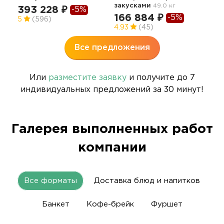
закусками
49.0 кг
16.1 
393 228 ₽
-5%
166 884 ₽
-5%
60
5
(596)
4.93
(45)
Все предложения
Или
разместите заявку
и получите до 7
индивидуальных предложений за 30 минут!
Галерея выполненных работ
компании
Все форматы
Доставка блюд и напитков
Банкет
Кофе-брейк
Фуршет