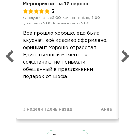
Мероприятие на 17 персон
Кор
5
Обслуживание
5.00
Качество блюд
5.00
Обс
Доставка
5.00
Коммуникация
5.00
Дос
Всё прошло хорошо, еда была
Всё
вкусная, всё красиво оформлено,
вк
официант хорошо отработал.
от
Единственный момент - к
сожалению, не привезли
обещанный в предложении
подарок от шефа.
7 м
3 недели 1 день назад
-
Анна