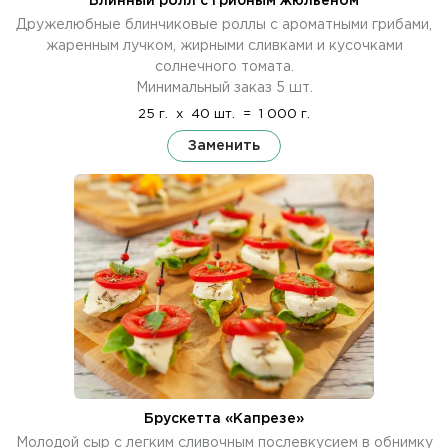
Блинный ролл с грибным жюльеном
Дружелюбные блинчиковые роллы с ароматными грибами,
жаренным лучком, жирными сливками и кусочками
солнечного томата.
Минимальный заказ 5 шт.
25 г.
x
40 шт.
=
1 000 г.
Заменить
Брускетта «Капрезе»
Молодой сыр с легким сливочным послевкусием в обнимку