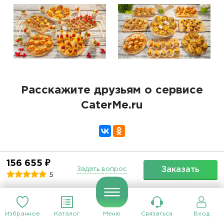
Расскажите друзьям о сервисе
CaterMe.ru
156 655 ₽
Заказать
Задать вопрос
5
Подпишитесь на нашу рассылку
Ежемесячная рассылка с самыми интересными
материалами и предложениями
Избранное
Каталог
Меню
Связаться
Вход