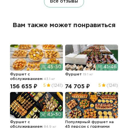
Все отзывы
Вам также может понравиться
45-50
41-46
Фуршет с
Фуршет
19.1 кг
Фур
обслуживанием
43.1 кг
об
12
156 655 ₽
74 705 ₽
5
(1241)
5
(1241)
5
45-50
Фуршет с
Популярный фуршет на
обслуживанием
84.9 кг
45 персон с горячими
Фур