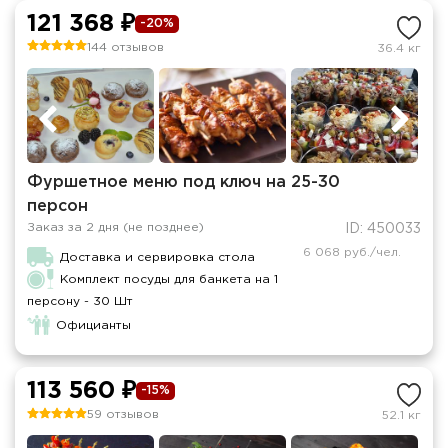
121 368 ₽
-20%
144 отзывов
36.4 кг
Фуршетное меню под ключ на 25-30
персон
Заказ за 2 дня (не позднее)
ID: 450033
6 068 руб./чел.
Доставка и сервировка стола
Комплект посуды для банкета на 1
персону - 30 Шт
Официанты
113 560 ₽
-15%
59 отзывов
52.1 кг