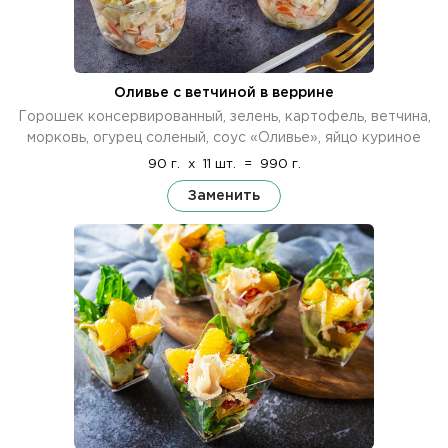
Оливье с ветчиной в веррине
Горошек консервированный, зелень, картофель, ветчина,
морковь, огурец соленый, соус «Оливье», яйцо куриное
90 г.
x
11 шт.
=
990 г.
Заменить