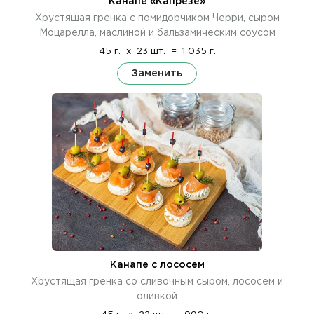
Канапе «Капрезе»
Хрустящая гренка с помидорчиком Черри, сыром
Моцарелла, маслиной и бальзамическим соусом
45 г.
x
23 шт.
=
1 035 г.
Заменить
Канапе с лососем
Хрустящая гренка со сливочным сыром, лососем и
оливкой