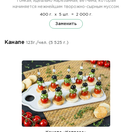
Тонкая, идеально нарезанная, ветчина, которая
начиняется нежнейшим творожно-сырным муссом.
400 г.
x
5 шт.
=
2 000 г.
Заменить
Канапе
123г./чел.
(5 525 г.)