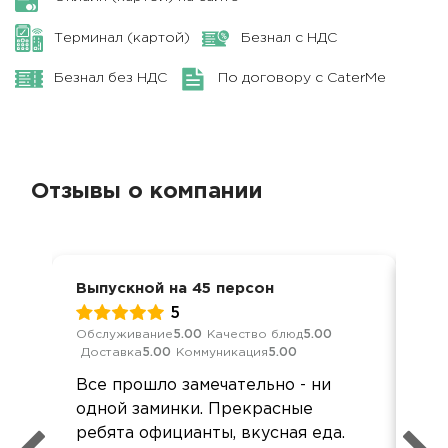
Терминал (картой)
Безнал с НДС
Безнал без НДС
По договору с CaterMe
Отзывы о компании
Выпускной на 45 персон
Вып
5
Обслуживание
5.00
Качество блюд
5.00
Обс
Доставка
5.00
Коммуникация
5.00
Дос
Все прошло замечательно - ни
Уд
одной заминки. Прекрасные
со
ребята официанты, вкусная еда.
отв