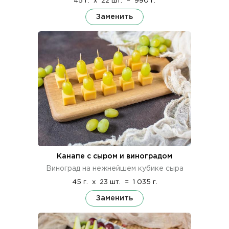
45 г.
x
22 шт.
=
990 г.
Заменить
Канапе с сыром и виноградом
Виноград на нежнейшем кубике сыра
45 г.
x
23 шт.
=
1 035 г.
Заменить