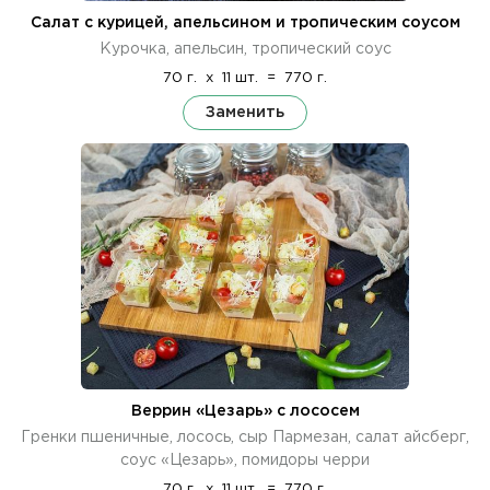
Салат с курицей, апельсином и тропическим соусом
Курочка, апельсин, тропический соус
70 г.
x
11 шт.
=
770 г.
Заменить
Веррин «Цезарь» с лососем
Гренки пшеничные, лосось, сыр Пармезан, салат айсберг,
соус «Цезарь», помидоры черри
70 г.
x
11 шт.
=
770 г.