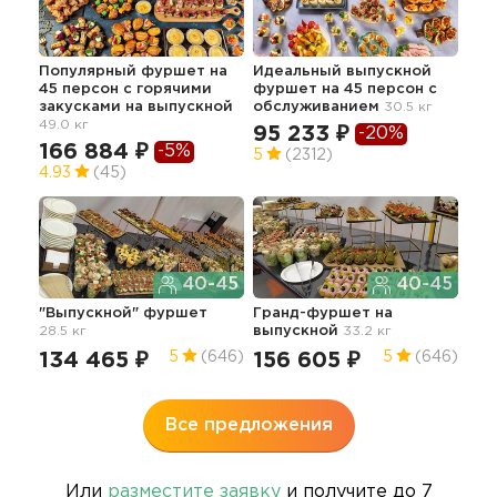
Популярный фуршет на
Идеальный выпускной
Вып
45 персон с горячими
фуршет на 45 персон с
"Ст
закусками
на выпускной
обслуживанием
30.5 кг
зак
49.0 кг
95 233 ₽
14
-20%
166 884 ₽
-5%
5
(2312)
4.9
4.93
(45)
40-45
40-45
Фур
"Выпускной" фуршет
Гранд-фуршет на
об
28.5 кг
выпускной
33.2 кг
вып
12
134 465 ₽
156 605 ₽
5
(646)
5
(646)
5
Все предложения
Или
разместите заявку
и получите до 7