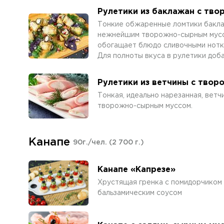
Рулетики из баклажан с тв
Тонкие обжаренные ломтики бакла
нежнейшим творожно-сырным муссом
обогащает блюдо сливочными нотка
Для полноты вкуса в рулетики доба
Рулетики из ветчины с тво
Тонкая, идеально нарезанная, вет
творожно-сырным муссом.
Канапе
90г./чел.
(2 700 г.)
Канапе «Капрезе»
Хрустящая гренка с помидорчиком 
бальзамическим соусом