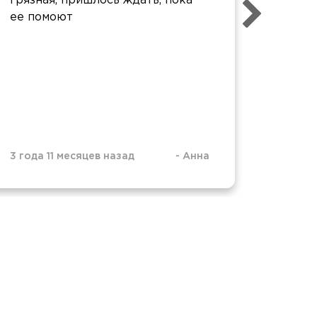
грязная, пришлось ждать, пока
оформ
ее помоют
отзавч
3 года 11 месяцев назад
-
Анна
3 года 