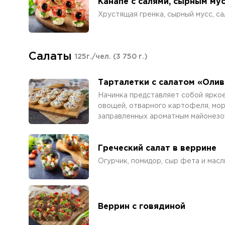
Канапе с салями, сырным му
Хрустящая гренка, сырный мусс, са
Салаты
125г./чел.
(3 750 г.)
Тарталетки с салатом «Олив
Начинка представляет собой ярко
овощей, отварного картофеля, мор
заправленных ароматным майонезо
Греческий салат в веррине
Огурчик, помидор, сыр фета и масл
Веррин с говядиной