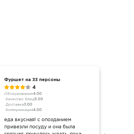
Фуршет на 33 персоны
Фуршет
4
Обслуживание
4.00
Обслуж
Качество блюд
5.00
Качест
Доставка
3.00
Достав
Коммуникация
4.00
Коммун
еда вкусная! с опозданием
Нам вс
привезли посуду и она была
Вкусна