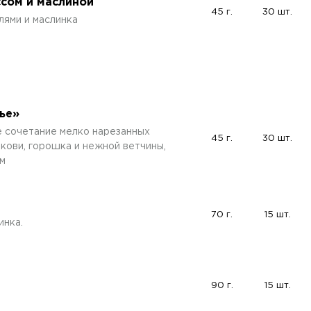
ссом и маслиной
45 г.
30 шт.
лями и маслинка
ье»
е сочетание мелко нарезанных
45 г.
30 шт.
кови, горошка и нежной ветчины,
м
70 г.
15 шт.
инка.
90 г.
15 шт.