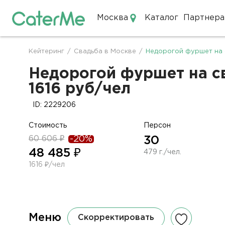
Москва
Каталог
Партнера
Кейтеринг в Москве
Кейтеринг
/
Свадьба в Москве
/
Недорогой фуршет на 
Строка
навигации
Недорогой фуршет на св
1616 руб/чел
ID: 2229206
Стоимость
Персон
60 606 ₽
-20%
30
48 485 ₽
479 г./чел.
1616 ₽/чел
Меню
Скорректировать