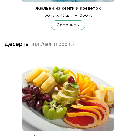
Жюльен из семги и креветок
50 г.
x
13 шт.
=
650 г.
Заменить
Десерты
40г./чел.
(1 000 г.)