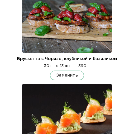
Брускетта с Чоризо, клубникой и базиликом
30 г.
x
13 шт.
=
390 г.
Заменить