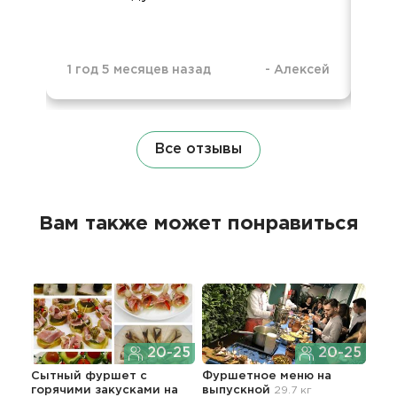
1 год 5 месяцев назад
-
Алексей
3 г
Все отзывы
Вам также может понравиться
20-25
20-25
Сытный фуршет с
Фуршетное меню
на
"Вы
горячими закусками
на
выпускной
29.7 кг
16.1 