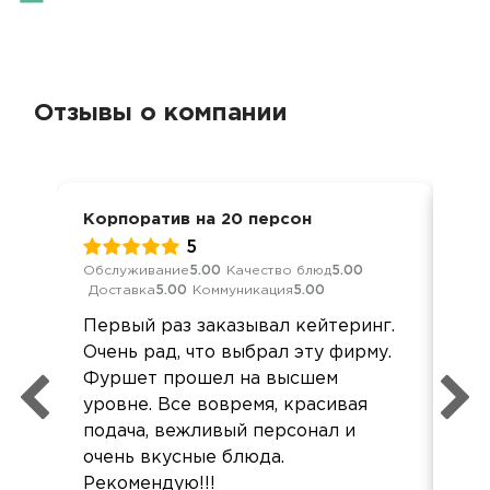
Отзывы о компании
Корпоратив на 20 персон
Нов
5
Обслуживание
5.00
Качество блюд
5.00
Обс
Доставка
5.00
Коммуникация
5.00
Дос
Первый раз заказывал кейтеринг.
Сп
Очень рад, что выбрал эту фирму.
при
Фуршет прошел на высшем
ко
уровне. Все вовремя, красивая
бы
подача, вежливый персонал и
Сам
очень вкусные блюда.
все
Рекомендую!!!
жал