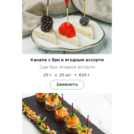
Канапе с бри и ягодным ассорти
Сыр бри, ягодное ассорти
25 г.
x
25 шт.
=
625 г.
Заменить