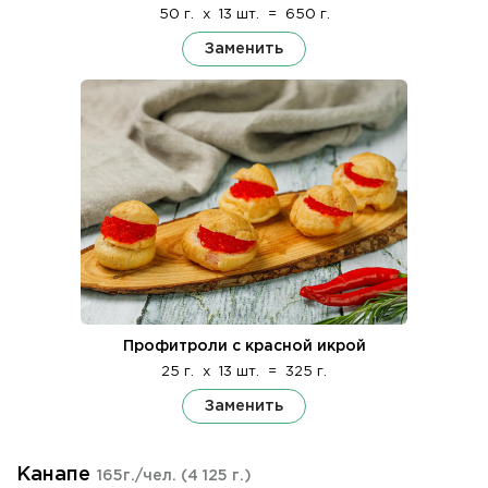
50 г.
x
13 шт.
=
650 г.
Заменить
Профитроли с красной икрой
25 г.
x
13 шт.
=
325 г.
Заменить
Канапе
165г./чел.
(4 125 г.)