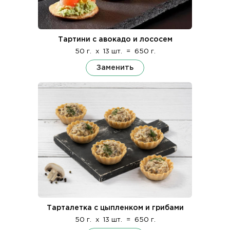
Тартини с авокадо и лососем
50 г.
x
13 шт.
=
650 г.
Заменить
Тарталетка с цыпленком и грибами
50 г.
x
13 шт.
=
650 г.