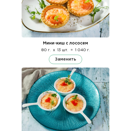
Мини-киш с лососем
80 г.
x
13 шт.
=
1 040 г.
Заменить