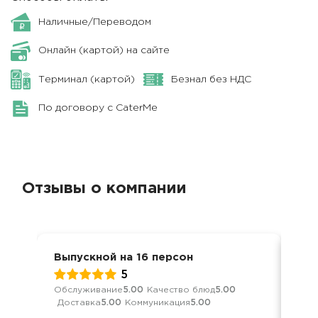
Наличные/Переводом
Онлайн (картой) на сайте
Терминал (картой)
Безнал без НДС
По договору с CaterMe
Отзывы о компании
Выпускной на 16 персон
Вып
5
Обслуживание
5.00
Качество блюд
5.00
Обс
Доставка
5.00
Коммуникация
5.00
Дос