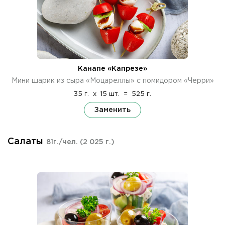
Канапе «Капрезе»
Мини шарик из сыра «Моцареллы» с помидором «Черри»
35 г.
x
15 шт.
=
525 г.
Заменить
Салаты
81г./чел.
(2 025 г.)