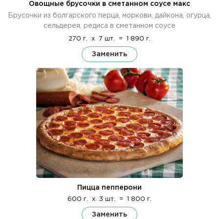
Овощные брусочки в сметанном соусе макс
Брусочки из болгарского перца, моркови, дайкона, огурца,
сельдерея, редиса в сметанном соусе
270 г.
x
7 шт.
=
1 890 г.
Заменить
Пицца пепперони
600 г.
x
3 шт.
=
1 800 г.
Заменить