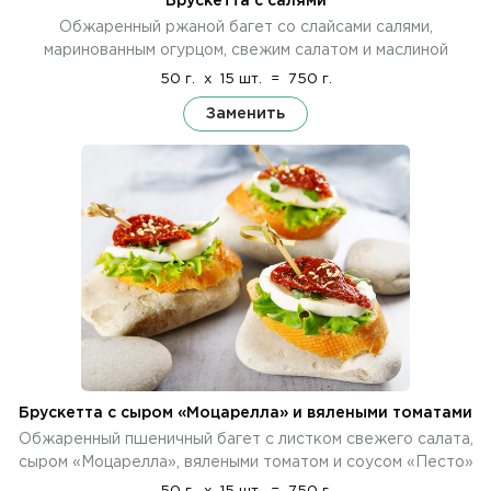
Брускетта с салями
Обжаренный ржаной багет со слайсами салями,
маринованным огурцом, свежим салатом и маслиной
50 г.
x
15 шт.
=
750 г.
Заменить
Брускетта с сыром «Моцарелла» и вялеными томатами
Обжаренный пшеничный багет с листком свежего салата,
сыром «Моцарелла», вялеными томатом и соусом «Песто»