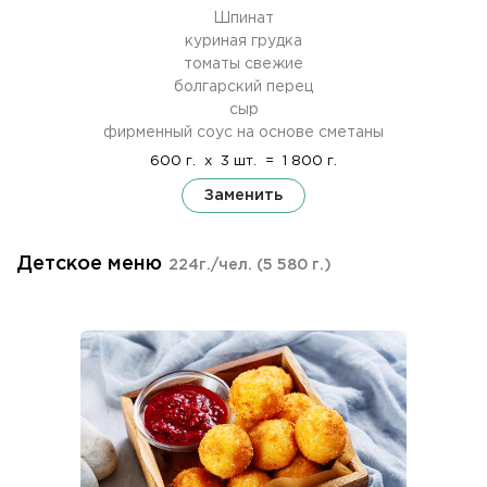
Шпинат
куриная грудка
томаты свежие
болгарский перец
сыр
фирменный соус на основе сметаны
600 г.
x
3 шт.
=
1 800 г.
Заменить
Детское меню
224г./чел.
(5 580 г.)