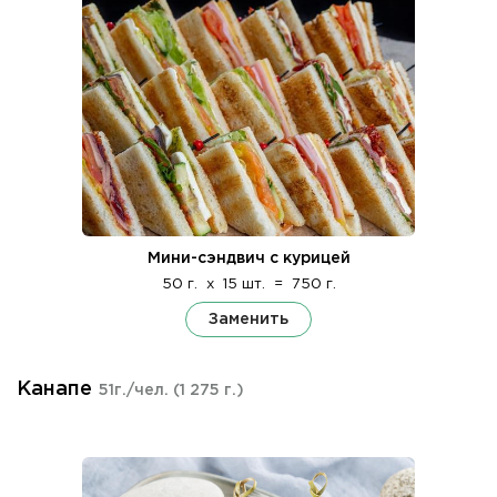
Мини-сэндвич с курицей
50 г.
x
15 шт.
=
750 г.
Заменить
Канапе
51г./чел.
(1 275 г.)