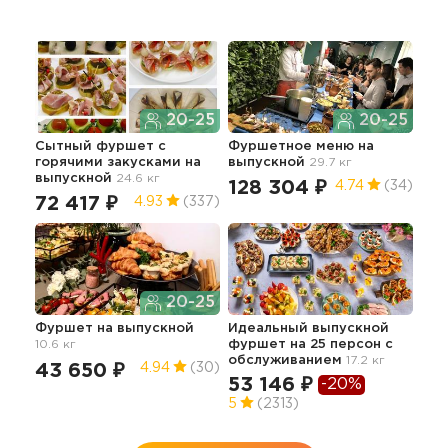
20-25
20-25
Сытный фуршет с
Фуршетное меню
на
"Вы
горячими закусками
на
выпускной
29.7 кг
16.1 
выпускной
24.6 кг
128 304 ₽
76
4.74
(34)
72 417 ₽
4.93
(337)
20-25
Вып
Фуршет
на выпускной
Идеальный выпускной
"Ст
10.6 кг
фуршет на 25 персон с
зак
обслуживанием
17.2 кг
43 650 ₽
92
4.94
(30)
53 146 ₽
-20%
5
(2313)