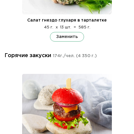
Салат гнездо глухаря в тарталетке
45 г.
x
13 шт.
=
585 г.
Заменить
Горячие закуски
174г./чел.
(4 350 г.)