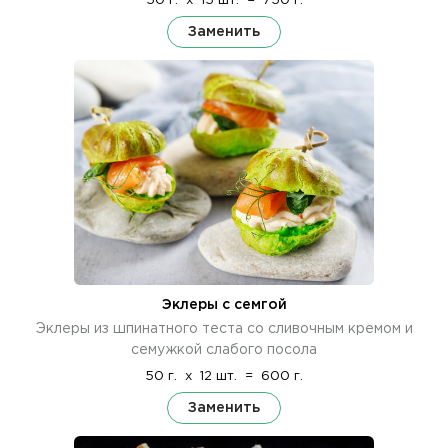
50 г.
x
15 шт.
=
750 г.
Заменить
Эклеры с семгой
Эклеры из шпинатного теста со сливочным кремом и
семужкой слабого посола
50 г.
x
12 шт.
=
600 г.
Заменить