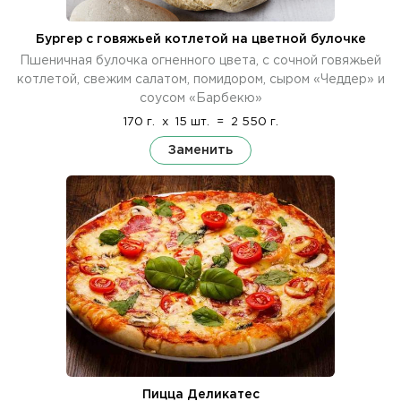
Бургер с говяжьей котлетой на цветной булочке
Пшеничная булочка огненного цвета, с сочной говяжьей
котлетой, свежим салатом, помидором, сыром «Чеддер» и
соусом «Барбекю»
170 г.
x
15 шт.
=
2 550 г.
Заменить
Пицца Деликатес