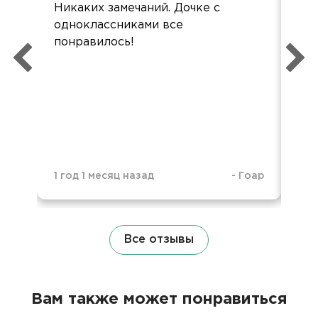
Никаких замечаний. Дочке с
Все
одноклассниками все
дос
понравилось!
1 год 1 месяц назад
-
Гоар
1 г
Все отзывы
Вам также может понравиться