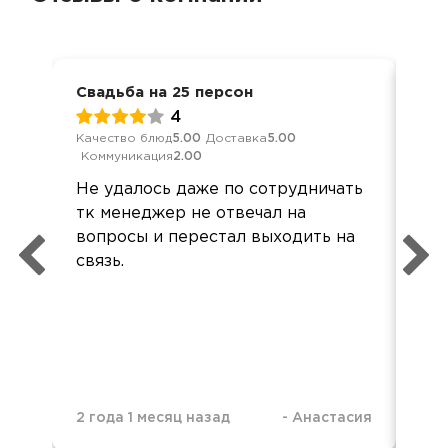
Свадьба на 25 персон
Сва
4
Качество блюд
5.00
Доставка
5.00
Обс
Коммуникация
2.00
Дос
Не удалось даже по сотрудничать
Вс
тк менеджер не отвечал на
Кла
вопросы и перестал выходить на
вни
связь.
ве
Все
рас
2 года 1 месяц назад
-
Анастасия
3 г