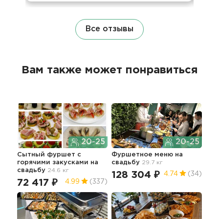
Все отзывы
Вам также может понравиться
20-25
20-25
Сытный фуршет с
Фуршетное меню
на
Пре
горячими закусками
на
свадьбу
29.7 кг
фур
свадьбу
24.6 кг
зак
128 304 ₽
4.74
(34)
85
72 417 ₽
4.99
(337)
5