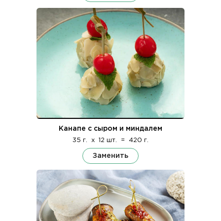
Канапе с сыром и миндалем
35 г.
x
12 шт.
=
420 г.
Заменить