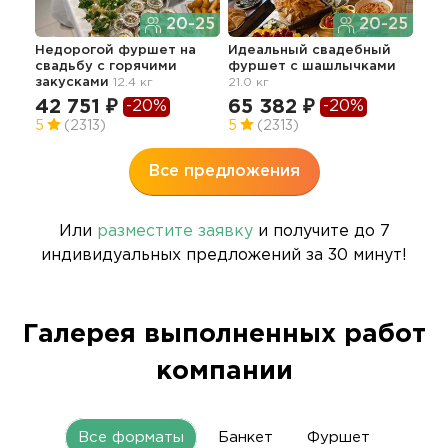
20-25
20-25
Недорогой фуршет на
Идеальный свадебный
свадьбу с горячими
фуршет с шашлычками
Кла
закусками
12.4 кг
21.0 кг
фур
зак
42 751 ₽
65 382 ₽
-20%
-20%
72
5
(2313)
5
(2313)
Все предложения
Или
разместите заявку
и получите до 7
индивидуальных предложений за 30 минут!
Галерея выполненных работ
компании
Все форматы
Банкет
Фуршет