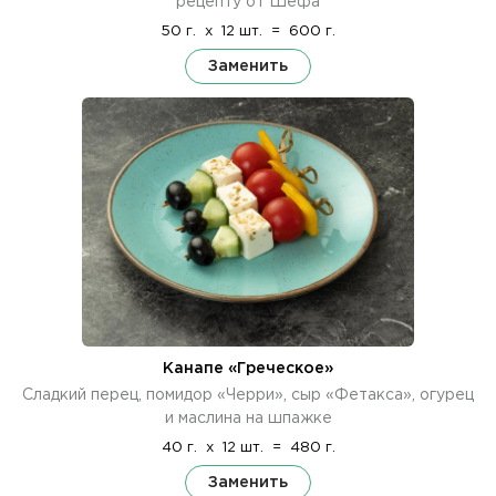
рецепту от Шефа
50 г.
x
12 шт.
=
600 г.
Заменить
Канапе «Греческое»
Сладкий перец, помидор «Черри», сыр «Фетакса», огурец
и маслина на шпажке
40 г.
x
12 шт.
=
480 г.
Заменить