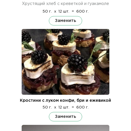
Хрустящий хлеб с креветкой и гуакамоле
50 г.
x
12 шт.
=
600 г.
Заменить
Кростини с луком конфи, бри и ежевикой
50 г.
x
12 шт.
=
600 г.
Заменить