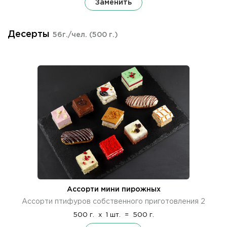
Заменить
Десерты
56г./чел.
(500 г.)
Ассорти мини пирожных
Ассорти птифуров собственного приготовления 2
500 г.
x
1 шт.
=
500 г.