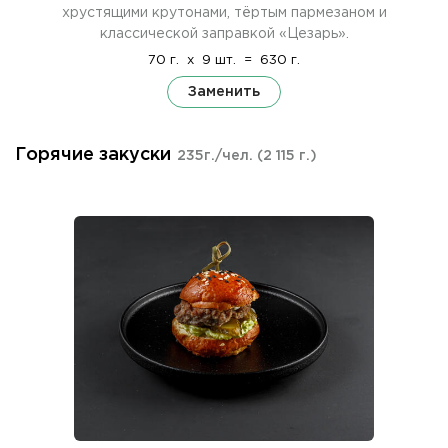
хрустящими крутонами, тёртым пармезаном и
классической заправкой «Цезарь».
70 г.
x
9 шт.
=
630 г.
Заменить
Горячие закуски
235г./чел.
(2 115 г.)