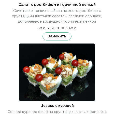
Салат с ростбифом и горчичной пенкой
Сочетание тонких слайсов нежного ростбифа с
хрустящими листьями салата и свежими овощами,
дополненное воздушной горчичной пенкой
60 г.
x
9 шт.
=
540 г.
Заменить
Цезарь с курицей
Сочное куриное филе на хрустящих листьях романо, с