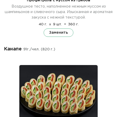
Профитроль с муссом из грибов
Воздушное тесто, наполненное нежным муссом из
шампиньонов и сливочного сыра. Изысканная и ароматная
закуска с нежной текстурой.
40 г.
x
9 шт.
=
360 г.
Заменить
Канапе
91г./чел.
(820 г.)