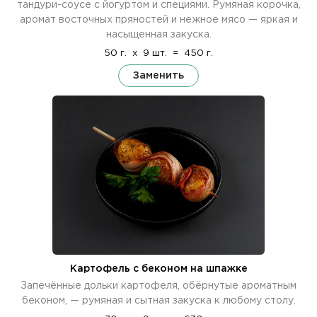
тандури-соусе с йогуртом и специями. Румяная корочка,
аромат восточных пряностей и нежное мясо — яркая и
насыщенная закуска.
50 г.
x
9 шт.
=
450 г.
Заменить
Картофель с беконом на шпажке
Запечённые дольки картофеля, обёрнутые ароматным
беконом, — румяная и сытная закуска к любому столу.