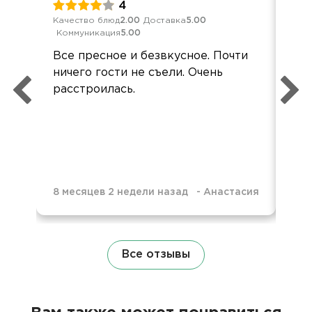
4
Качество блюд
2.00
Доставка
5.00
Кач
Коммуникация
5.00
Ком
Все пресное и безвкусное. Почти
Ме
ничего гости не съели. Очень
кей
расстроилась.
гор
хо
8 месяцев 2 недели назад
-
Анастасия
8 м
Все отзывы