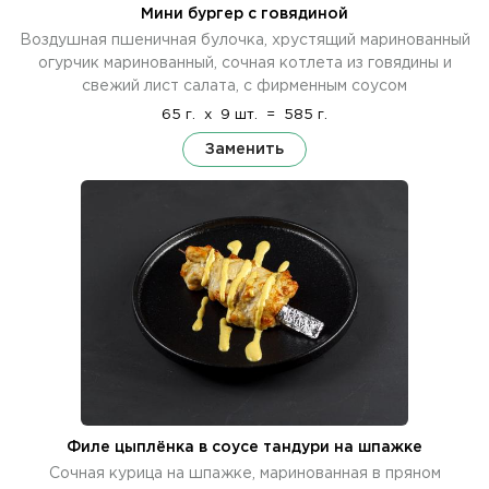
Мини бургер с говядиной
Воздушная пшеничная булочка, хрустящий маринованный
огурчик маринованный, сочная котлета из говядины и
свежий лист салата, с фирменным соусом
65 г.
x
9 шт.
=
585 г.
Заменить
Филе цыплёнка в соусе тандури на шпажке
Сочная курица на шпажке, маринованная в пряном