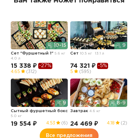
Вам также может понравиться
10-15
9
Сет "Фуршетный 1"
5.6 кг
Сет
10.5 кг
13.1 л
4.0 л
15 338 ₽
74 321 ₽
-27%
-5%
4.65
(312)
5
(595)
9
8-9
Сытный фуршетный бокс
Завтрак
4.6 кг
5.0 кг
19 554 ₽
24 469 ₽
4.53
(6)
4.18
(2)
Все предложения