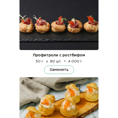
Профитроли с ростбифом
50 г.
x
80 шт.
=
4 000 г.
Заменить