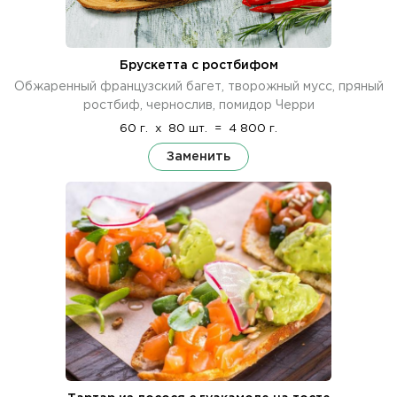
Брускетта с ростбифом
Обжаренный французский багет, творожный мусс, пряный
ростбиф, чернослив, помидор Черри
60 г.
x
80 шт.
=
4 800 г.
Заменить