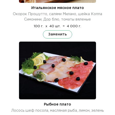
Итальянское мясное плато
Окорок Прошутто, салями Милано, шейка Коппа
Симонини, Дор блю, томаты вяленые
100 г.
x
40 шт.
=
4 000 г.
Заменить
Рыбное плато
Лосось шеф посола, масляная рыба, лимон, зелень