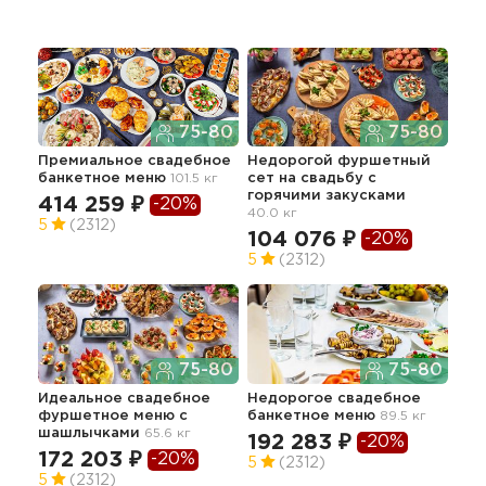
75-80
75-80
Премиальное свадебное
Недорогой фуршетный
Пре
банкетное меню
101.5 кг
сет на свадьбу с
фур
горячими закусками
гор
414 259 ₽
-20%
40.0 кг
62.7
5
(2312)
104 076 ₽
26
-20%
5
(2312)
5
75-80
75-80
Идеальное свадебное
Недорогое свадебное
Мин
фуршетное меню с
банкетное меню
89.5 кг
бур
шашлычками
65.6 кг
12.8
192 283 ₽
-20%
172 203 ₽
28
-20%
5
(2312)
5
(2312)
4.7