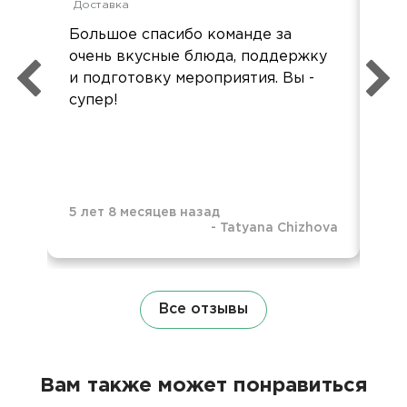
Доставка
Дос
Большое спасибо команде за
Спа
очень вкусные блюда, поддержку
на
и подготовку мероприятия. Вы -
оче
супер!
выс
!!!!!
5 лет 8 месяцев назад
-
Tatyana Chizhova
5 л
Все отзывы
Вам также может понравиться