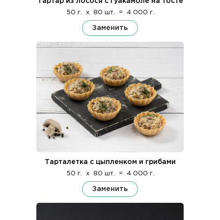
Тартар из лосося с гуакамоле на тосте
50 г.
x
80 шт.
=
4 000 г.
Заменить
Тарталетка с цыпленком и грибами
50 г.
x
80 шт.
=
4 000 г.
Заменить