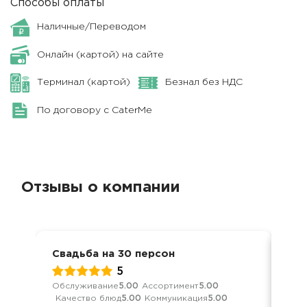
Способы оплаты
Наличные/Переводом
Онлайн (картой) на сайте
Терминал (картой)
Безнал без НДС
По договору с CaterMe
Отзывы о компании
Свадьба на 30 персон
Сва
5
Обслуживание
5.00
Ассортимент
5.00
Обс
Качество блюд
5.00
Коммуникация
5.00
Кач