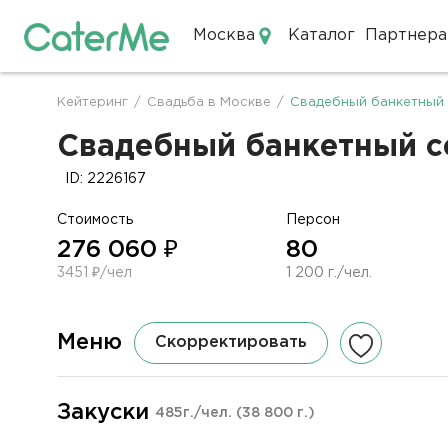
Москва
Каталог
Партнера
Кейтеринг в Москве
Кейтеринг
/
Свадьба в Москве
/
Свадебный банкетный 
Строка
навигации
Свадебный банкетный се
ID: 2226167
Стоимость
Персон
276 060 ₽
80
3451 ₽/чел
1 200 г./чел.
Меню
Скорректировать
Закуски
485г./чел.
(38 800 г.)