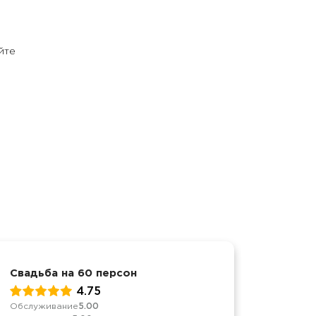
йте
Свадьба на 60 персон
8 март
4.75
Обслуживание
5.00
Качеств