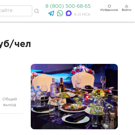
8 (800) 500-68-65
Избранное
Войти
9-21 МСК
руб/чел
Общий
выход