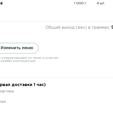
ке
1 000 г.
4 шт.
Общий выход (вес) в граммах:
Изменить меню
 корректировки по меню и услугам
 онлайн конструкторе.
вал доставки 1 час)
квартиры
лей