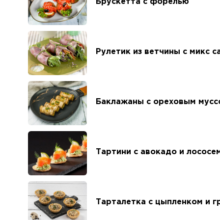
Брускетта с форелью
Рулетик из ветчины с микс 
Баклажаны с ореховым мусс
Тартини с авокадо и лососе
Тарталетка с цыпленком и г