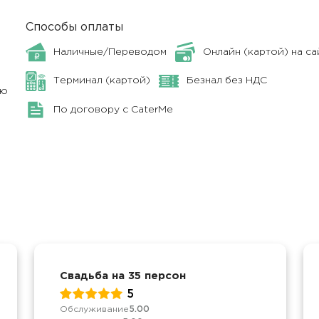
Способы оплаты
Наличные/Переводом
Онлайн (картой) на са
Терминал (картой)
Безнал без НДС
ню
По договору с CaterMe
Свадьба на 35 персон
5
Обслуживание
5.00