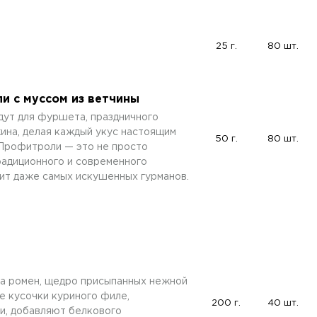
25 г.
80 шт.
и с муссом из ветчины
дут для фуршета, праздничного
ина, делая каждый укус настоящим
50 г.
80 шт.
Профитроли — это не просто
традиционного и современного
вит даже самых искушенных гурманов.
та ромен, щедро присыпанных нежной
е кусочки куриного филе,
200 г.
40 шт.
и, добавляют белкового