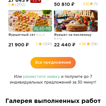
27 643 ₽
-22%
14
50 810 ₽
4.81
(1)
5
(2312)
45-50
Коф
пер
Фуршетный сет
6.0 кг
Фуршет на масленицу
де
8.4 кг
38
21 900 ₽
22 440 ₽
5
(1241)
4.98
(59)
4.9
Все предложения
Или
разместите заявку
и получите до 7
индивидуальных предложений за 30 минут!
Галерея выполненных работ