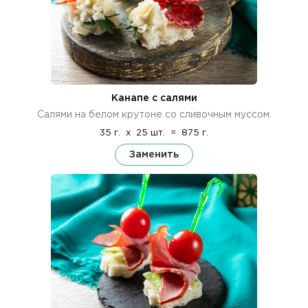
Канапе с салями
Салями на белом крутоне со сливочным муссом.
35 г.
x
25 шт.
=
875 г.
Заменить