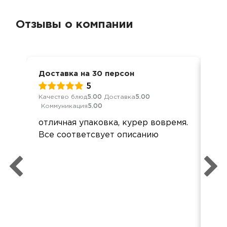
Отзывы о компании
Доставка на 30 персон
Дос
5
Качество блюд
5.00
Доставка
5.00
Кач
Коммуникация
5.00
Ком
отличная упаковка, курер вовремя.
Все
Все соответсвует описанию
нам
ра