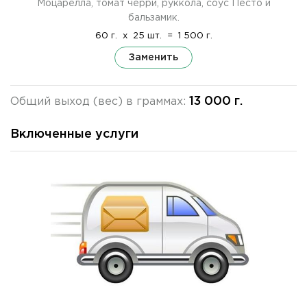
Моцарелла, томат черри, руккола, соус Песто и
бальзамик.
60 г.
x
25 шт.
=
1 500 г.
Заменить
13 000 г.
Общий выход (вес) в граммах:
Включенные услуги