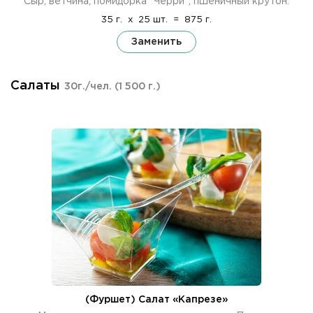
Сыр, ветчина, помидорка "Черри", пшеничный крутон.
35 г.
x
25 шт.
=
875 г.
Заменить
Салаты
30г./чел.
(1 500 г.)
(Фуршет) Салат «Капрезе»