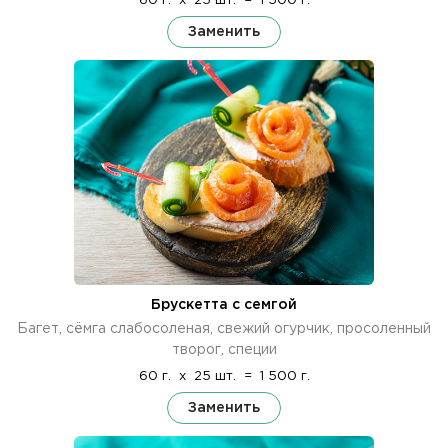
60 г.
x
25 шт.
=
1 500 г.
Заменить
Брускетта с семгой
Багет, сёмга слабосоленая, свежий огурчик, просоленный
творог, специи
60 г.
x
25 шт.
=
1 500 г.
Заменить