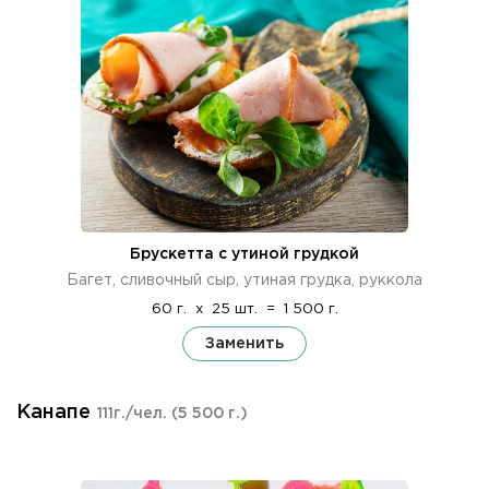
Брускетта с утиной грудкой
Багет, сливочный сыр, утиная грудка, руккола
60 г.
x
25 шт.
=
1 500 г.
Заменить
Канапе
111г./чел.
(5 500 г.)