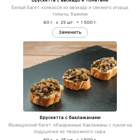
Брускетта с авокадо и томатами
Белый багет, конкассе из авокадо и свежего огурца,
томаты, базилик
60 г.
x
25 шт.
=
1 500 г.
Заменить
Брускетта с баклажанами
Французский багет, обжаренные баклажаны с луком на
подушечке из творожного сыра.