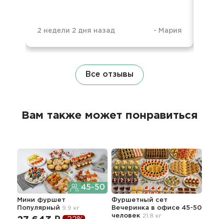
2 недели 2 дня назад
-
Мария
7 м
Все отзывы
Вам также может понравиться
45-50
Мини фуршет
Фуршетный сет
Изы
Популярный
9.9 кг
Вечеринка в офисе 45-50
ме
человек
21.8 кг