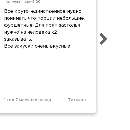
Коммуникация
5.00
Колле
Все круто, единственное нудно
подго
понимать что порции небольшие,
предл
фуршетные. Для прям застолья
выбран
нужно на человека х2
заказывать.
Все закуски очень вкусные
1 год 7 месяцев назад
-
Татьяна
1 год 1