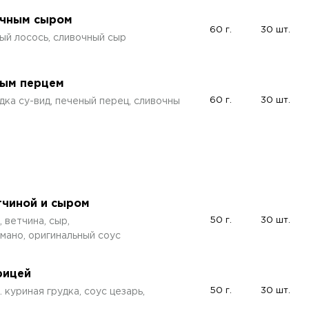
очным сыром
60 г.
30 шт.
ый лосось, сливочный сыр
ным перцем
60 г.
30 шт.
удка су-вид, печеный перец, сливочны
тчиной и сыром
50 г.
30 шт.
 ветчина, сыр,
омано, оригинальный соус
рицей
50 г.
30 шт.
 куриная грудка, соус цезарь,