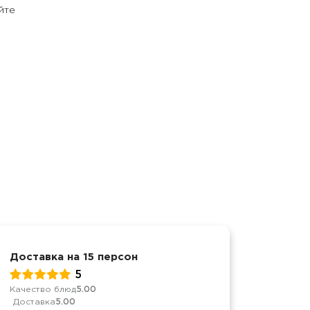
йте
Доставка на 15 персон
Презен
5
Качество блюд
5.00
Доставк
Доставка
5.00
Коммун