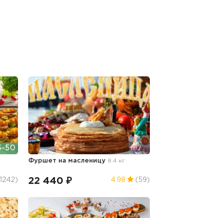
-50
Фуршет на масленицу
8.4 кг
22 440 ₽
1242)
4.98
(59)