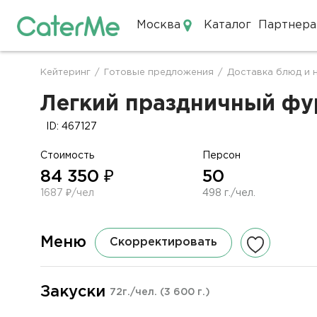
Москва
Каталог
Партнера
Кейтеринг в Москве
Кейтеринг
/
Готовые предложения
/
Доставка блюд и 
Строка
навигации
Легкий праздничный фур
ID: 467127
Стоимость
Персон
84 350 ₽
50
1687 ₽/чел
498 г./чел.
Меню
Скорректировать
Закуски
72г./чел.
(3 600 г.)