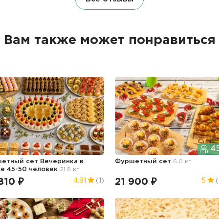
Вам также может понравиться
45
етный сет Вечеринка в
Фуршетный сет
6.0 кг
е 45-50 человек
21.8 кг
810 ₽
21 900 ₽
4.81
(1)
5
(