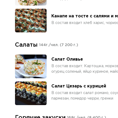
Канапе на тосте с салями и 
В состав входит хлеб харис, чориз
Салаты
144г./чел.
(7 200 г.)
Салат Оливье
В состав входит: Картошка, морков
огурец соленый, яйцо куриное, май
Салат Цезарь с курицей
В состав входит салат романо, соус
пармезан, помидор черри, гренки
Горячие закуски
168г./чел.
(8 400 г.)