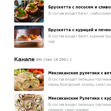
Брускетта с лососем и слив
В состав входит багет, слабосолен
Брускетта с курицей и пече
В состав входит багет, куриная гр
сыр
Канапе
84г./чел.
(4 200 г.)
Мексиканские рулетики с ве
В состав входит лепешка тортилья,
перец болгарский, огурец, салат р
Мексиканские Рулетики с ку
В состав входит лепешка тортилья.
помидор, салат романо