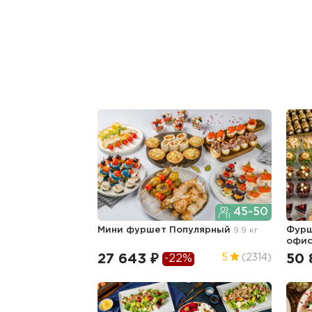
45-50
Мини фуршет Популярный
9.9 кг
Фурш
офис
27 643 ₽
50 
5
(2314)
-22%