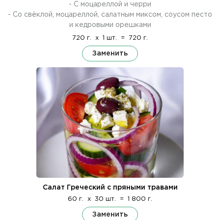
- С моцареллой и черри
- Со свёклой, моцареллой, салатным миксом, соусом песто
и кедровыми орешками
720 г.
x
1 шт.
=
720 г.
Заменить
Салат Греческий с пряными травами
60 г.
x
30 шт.
=
1 800 г.
Заменить