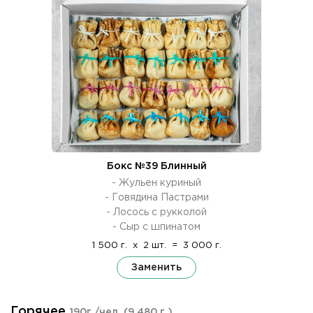
Бокс №39 Блинный
- Жульен куриный
- Говядина Пастрами
- Лосось с рукколой
- Сыр с шпинатом
1 500 г.
x
2 шт.
=
3 000 г.
Заменить
Горячее
190г./чел.
(9 480 г.)