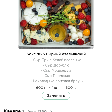
Бокс №26 Сырный Итальянский
- Сыр Бри с белой плесенью
- Сыр Дор-блю
- Сыр Моцарелла
- Сыр Пармезан
- Шоколадные ломтики брауни
600 г.
x
1 шт.
=
600 г.
Заменить
Канапе
7г./чел.
(360 г.)