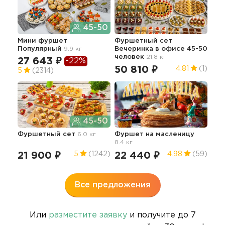
45-50
Мини фуршет
Фуршетный сет
Изы
Популярный
9.9 кг
Вечеринка в офисе 45-50
ме
человек
21.8 кг
27 643 ₽
-22%
14
50 810 ₽
4.81
(1)
5
(2314)
45-50
Ма
Фуршетный сет
6.0 кг
Фуршет на масленицу
8.4 кг
28
21 900 ₽
22 440 ₽
5
(1242)
4.98
(59)
Все предложения
Или
разместите заявку
и получите до 7