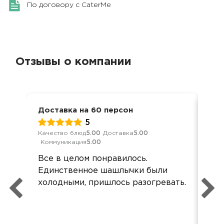
По договору с CaterMe
Отзывы о компании
Доставка на 60 персон
Еда
17 
5
Качество блюд
5.00
Доставка
5.00
Коммуникация
5.00
Кач
Ком
Все в целом понравилось.
все
Единственное шашлычки были
орг
холодными, пришлось разогревать.