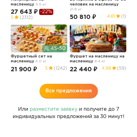
масленицу
9.9 кг
человек
на масленицу
45.3
21.8 кг
27 643 ₽
-22%
14
50 810 ₽
4.81
(1)
5
(2312)
45-50
Бли
Фуршетный сет
на
Фуршет на масленицу
на
масленицу
6.0 кг
масленицу
8.4 кг
28
21 900 ₽
22 440 ₽
5
(1242)
4.98
(59)
Все предложения
Или
разместите заявку
и получите до 7
индивидуальных предложений за 30 минут!