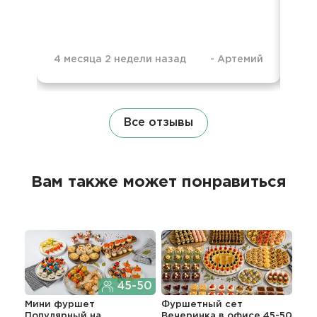
4 месяца 2 недели назад
-
Артемий
5 м
Все отзывы
Вам также может понравиться
45-50
Мини фуршет
Фуршетный сет
Изы
Популярный
на
Вечеринка в офисе 45-50
ме