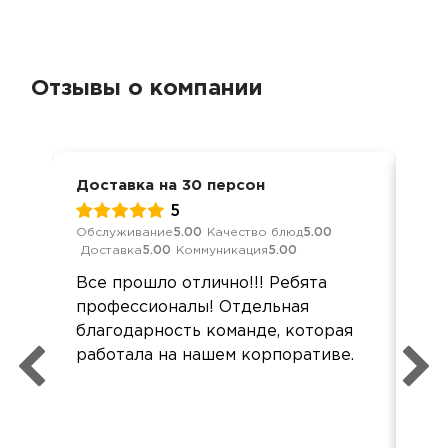
Отзывы о компании
Доставка на 30 персон
Мер
5
Обслуживание
5.00
Качество блюд
5.00
Кач
Доставка
5.00
Коммуникация
5.00
Ком
Все прошло отлично!!! Ребята
Это
профессионалы! Отдельная
на 
благодарность команде, которая
кач
работала на нашем корпоративе.
но 