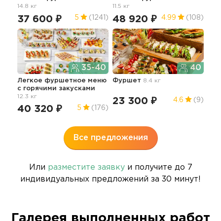
14.8 кг
11.5 кг
гор
21.2
37 600 ₽
48 920 ₽
5
(1241)
4.99
(108)
13
35-40
40
Легкое фуршетное меню
Фуршет
8.4 кг
c горячими закусками
Сыт
12.3 кг
с б
23 300 ₽
4.6
(9)
чел
40 320 ₽
5
(176)
12
Все предложения
Или
разместите заявку
и получите до 7
индивидуальных предложений за 30 минут!
Галерея выполненных работ