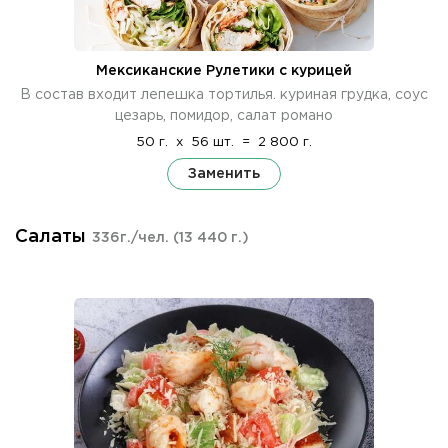
Мексиканские Рулетики с курицей
В состав входит лепешка тортилья. куриная грудка, соус
цезарь, помидор, салат романо
50 г.
x
56 шт.
=
2 800 г.
Заменить
Салаты
336г./чел.
(13 440 г.)