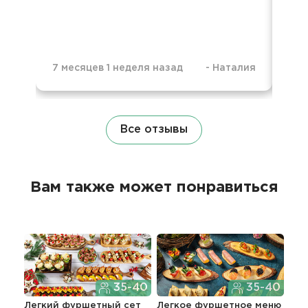
7 месяцев 1 неделя назад
-
Наталия
7 м
Все отзывы
Вам также может понравиться
35-40
35-40
Легкий фуршетный сет
Легкое фуршетное меню
Пра