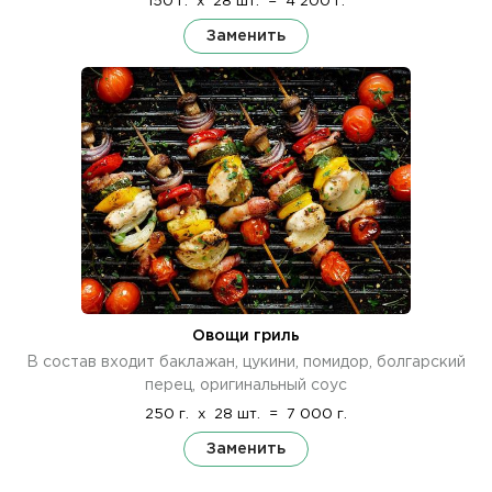
150 г.
x
28 шт.
=
4 200 г.
Заменить
Овощи гриль
В состав входит баклажан, цукини, помидор, болгарский
перец, оригинальный соус
250 г.
x
28 шт.
=
7 000 г.
Заменить