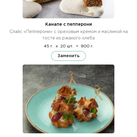
Канапе с пепперони
Слайс «Пепперони» с ореховым кремом и маслиной на
тосте из ржаного хлеба
45 г.
x
20 шт.
=
900 г.
Заменить