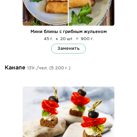
Мини блины с грибным жульеном
45 г.
x
20 шт.
=
900 г.
Заменить
Канапе
131г./чел.
(5 200 г.)