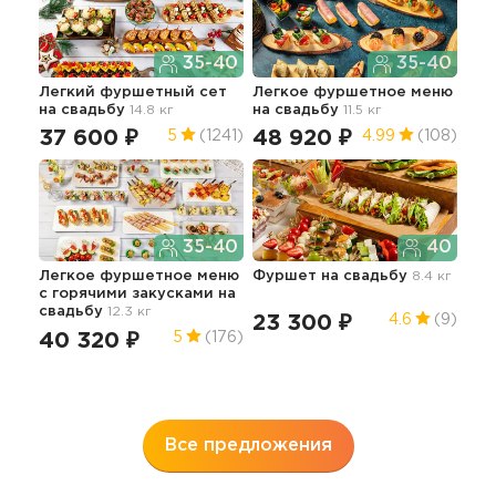
35-40
35-40
Легкий фуршетный сет
Легкое фуршетное меню
Пра
на свадьбу
14.8 кг
на свадьбу
11.5 кг
гор
сва
37 600 ₽
48 920 ₽
5
(1241)
4.99
(108)
13
35-40
40
Легкое фуршетное меню
Фуршет
на свадьбу
8.4 кг
c горячими закусками
на
Сыт
свадьбу
12.3 кг
с б
23 300 ₽
4.6
(9)
чел
40 320 ₽
5
(176)
35.6
12
Все предложения