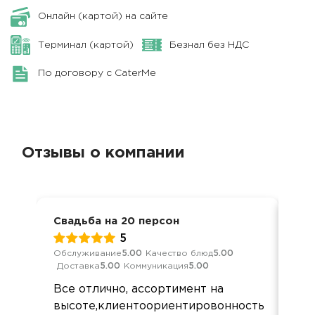
Онлайн (картой) на сайте
Терминал (картой)
Безнал без НДС
По договору с CaterMe
Отзывы о компании
Свадьба на 20 персон
Сва
5
Обслуживание
5.00
Качество блюд
5.00
Кач
Доставка
5.00
Коммуникация
5.00
Ком
Все отлично, ассортимент на
все
высоте,клиентоориентировонность
заб