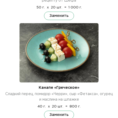
рецепту от Шефа
50 г.
x
20 шт.
=
1 000 г.
Заменить
Канапе «Греческое»
Сладкий перец, помидор «Черри», сыр «Фетакса», огурец
и маслина на шпажке
40 г.
x
20 шт.
=
800 г.
Заменить