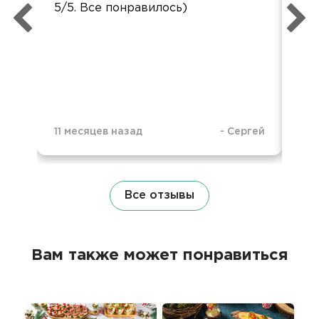
5/5. Все понравилось)
во
упа
11 месяцев назад
-
Сергей
1 г
Все отзывы
Вам также может понравиться