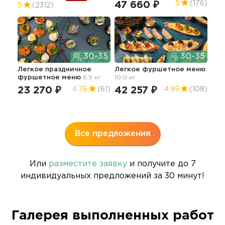
47 660 ₽
5
(176)
5
(2312)
зак
70
30-35
30-35
Легкое праздничное
Легкое фуршетное меню
фуршетное меню
6.9 кг
10.0 кг
Фу
23 270 ₽
42 257 ₽
4.76
(61)
4.99
(108)
53
5
Все предложения
Или
разместите заявку
и получите до 7
индивидуальных предложений за 30 минут!
Галерея выполненных работ