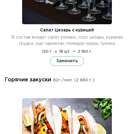
Салат Цезарь с курицей
В состав входит салат романо, соус цезарь, куриная
грудка, сыр пармезан, помидор черри, гренки
120 г.
x
18 шт.
=
2 160 г.
Заменить
Горячие закуски
82г./чел.
(2 880 г.)