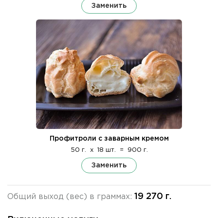
Заменить
Профитроли с заварным кремом
50 г.
x
18 шт.
=
900 г.
Заменить
19 270 г.
Общий выход (вес) в граммах: