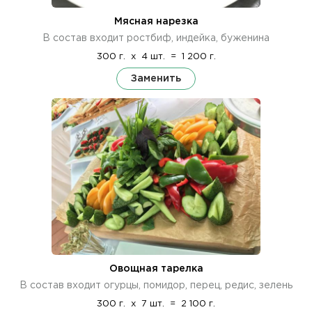
Мясная нарезка
В состав входит ростбиф, индейка, буженина
300 г.
x
4 шт.
=
1 200 г.
Заменить
Овощная тарелка
В состав входит огурцы, помидор, перец, редис, зелень
300 г.
x
7 шт.
=
2 100 г.