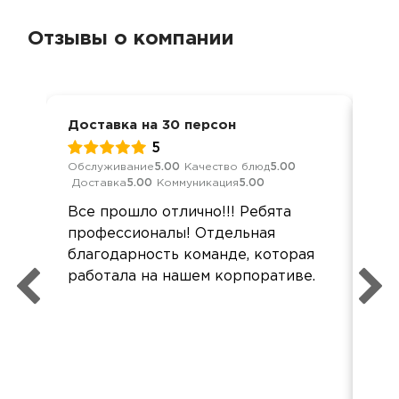
Отзывы о компании
Доставка на 30 персон
Мер
5
Обслуживание
5.00
Качество блюд
5.00
Кач
Доставка
5.00
Коммуникация
5.00
Ком
Все прошло отлично!!! Ребята
Это
профессионалы! Отдельная
на 
благодарность команде, которая
кач
работала на нашем корпоративе.
но 