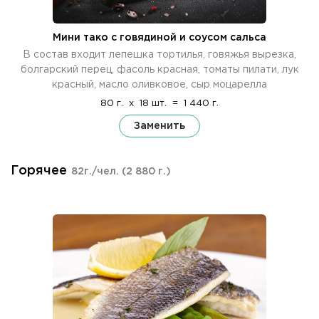
Мини тако с говядиной и соусом сальса
В состав входит лепешка тортилья, говяжья вырезка,
болгарский перец, фасоль красная, томаты пилати, лук
красный, масло оливковое, сыр моцарелла
80 г.
x
18 шт.
=
1 440 г.
Заменить
Горячее
82г./чел.
(2 880 г.)