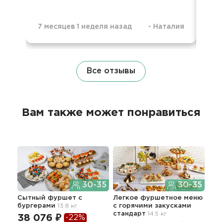
7 месяцев 1 неделя назад
-
Наталия
7 м
Все отзывы
Вам также может понравиться
30-35
30-35
Сытный фуршет с
Легкое фуршетное меню
Асс
бургерами
13.8 кг
c горячими закусками
шаш
стандарт
14.5 кг
сал
38 076 ₽
-22%
тра