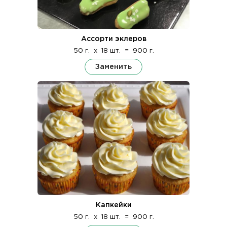
Ассорти эклеров
50 г.
x
18 шт.
=
900 г.
Заменить
Капкейки
50 г.
x
18 шт.
=
900 г.