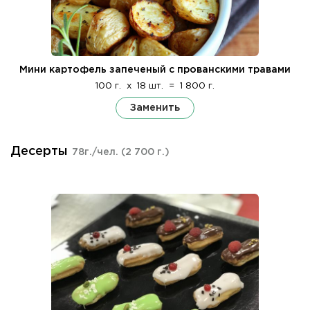
Мини картофель запеченый с прованскими травами
100 г.
x
18 шт.
=
1 800 г.
Заменить
Десерты
78г./чел.
(2 700 г.)