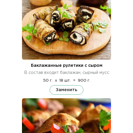
Баклажанные рулетики с сыром
В состав входит баклажан, сырный мусс
50 г.
x
18 шт.
=
900 г.
Заменить