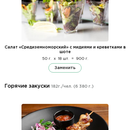
Салат «Средиземноморский» с мидиями и креветками в
шоте
50 г.
x
18 шт.
=
900 г.
Заменить
Горячие закуски
182г./чел.
(6 380 г.)