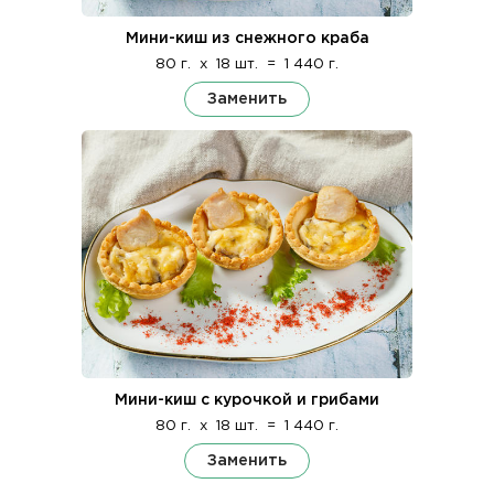
Мини-киш из снежного краба
80 г.
x
18 шт.
=
1 440 г.
Заменить
Мини-киш с курочкой и грибами
80 г.
x
18 шт.
=
1 440 г.
Заменить