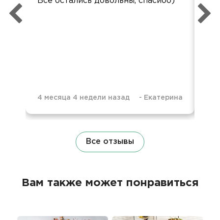
Все остались довольны, спасибо)
вку
4 месяца 4 недели назад
-
Екатерина
10 
Все отзывы
Вам также может понравиться