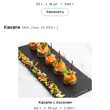
30 г.
x
18 шт.
=
540 г.
Заменить
Канапе
190г./чел.
(6 650 г.)
Канапе с лососем
60 г.
x
35 шт.
=
2 100 г.