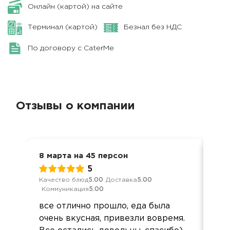
Онлайн (картой) на сайте
Терминал (картой)
Безнал без НДС
По договору с CaterMe
Отзывы о компании
8 марта на 45 персон
Дос
5
Качество блюд
5.00
Доставка
5.00
Кач
Коммуникация
5.00
Ком
все отлично прошло, еда была
Зак
очень вкусная, привезли вовремя.
сут