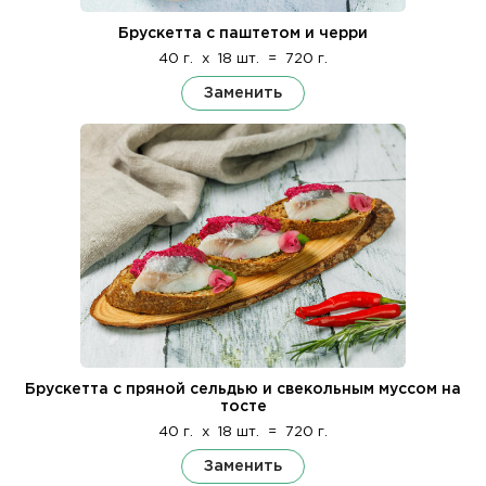
Брускетта с паштетом и черри
40 г.
x
18 шт.
=
720 г.
Заменить
Брускетта с пряной сельдью и свекольным муссом на
тосте
40 г.
x
18 шт.
=
720 г.
Заменить