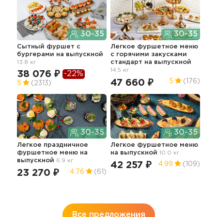
30-35
30-35
Сытный фуршет с
Легкое фуршетное меню
Фур
бургерами
на выпускной
c горячими закусками
гор
13.8 кг
стандарт
на выпускной
вып
14.5 кг
38 076 ₽
89
-22%
47 660 ₽
5
(176)
5
(2313)
5
30-35
30-35
Легкое праздничное
Легкое фуршетное меню
Асс
фуршетное меню
на
на выпускной
10.0 кг
шаш
выпускной
6.9 кг
сал
42 257 ₽
4.99
(109)
тра
23 270 ₽
4.76
(61)
зак
32.8
70
Все предложения