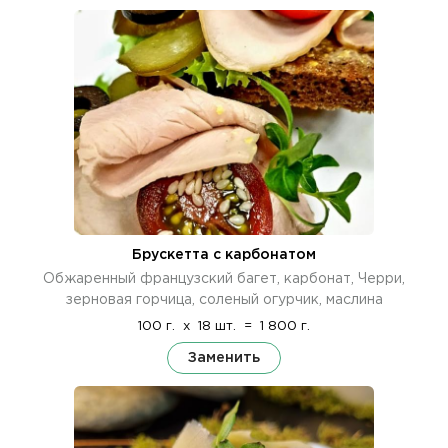
Брускетта с карбонатом
Обжаренный французский багет, карбонат, Черри,
зерновая горчица, соленый огурчик, маслина
100 г.
x
18 шт.
=
1 800 г.
Заменить