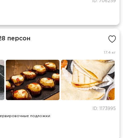
ID: 706259
28 персон
17.4 кг
ID: 1173995
сервировочные подложки