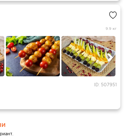
9.9 кг
ID: 507951
ми
риант.