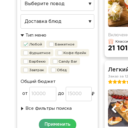
Включенн
Тип меню
Класси
Любой
Банкетное
21 101
Фуршетное
Кофе-брейк
Барбекю
Candy Bar
Легки
Завтрак
Обед
Заказ за 1
Общий бюджет
от
до
Все фильтры поиска