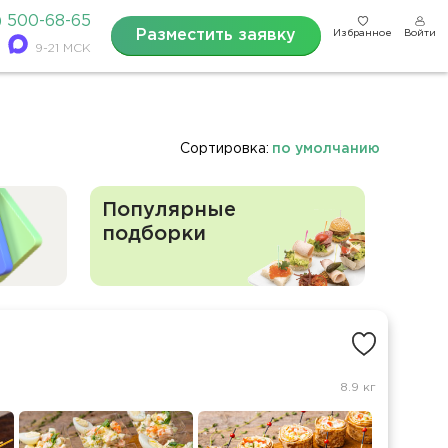
) 500-68-65
Разместить заявку
Избранное
Войти
9-21 МСК
Сортировка:
по умолчанию
Популярные
подборки
8.9 кг