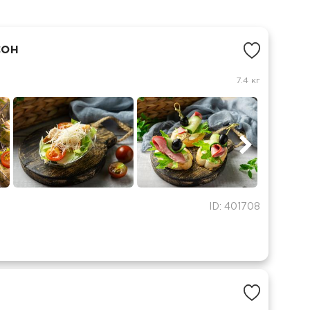
сон
7.4 кг
ID: 401708