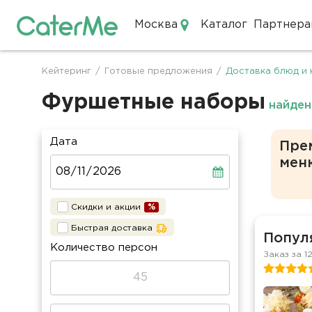
Москва
Каталог
Партнера
Кейтеринг в Москве
Кейтеринг
/
Готовые предложения
/
Доставка блюд и 
Строка
навигации
Фуршетные наборы
найден
Дата
Пре
мен
Скидки и акции
Быстрая доставка
Попул
Количество персон
Заказ за 1