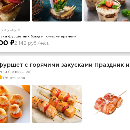
ые услуги:
авка фуршетных блюд к точному времени
00 ₽
2 142 руб./чел.
фуршет c горячими закусками Праздник н
утки (не позднее)
176 отзывов