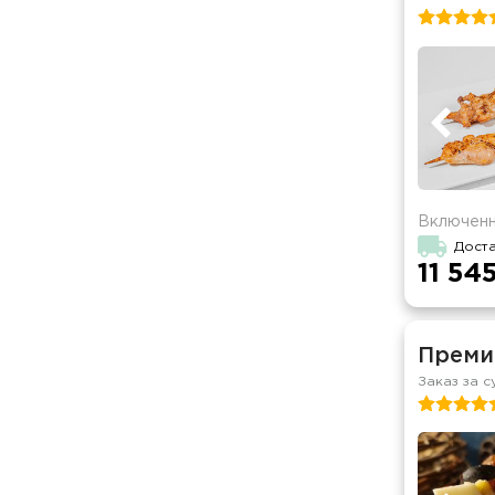
Включенн
Дост
11 545
Преми
Заказ за с