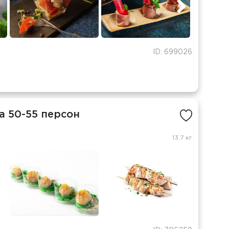
ID: 699026
а 50-55 персон
13.7 кг