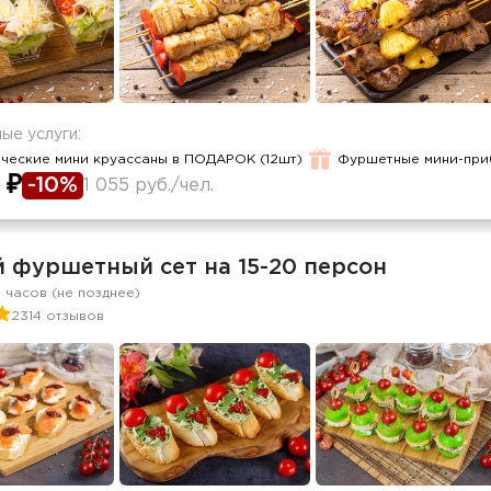
ые услуги:
ческие мини круассаны в ПОДАРОК (12шт)
Фуршетные мини-пр
 ₽
-10%
1 055 руб./чел.
й фуршетный сет на 15-20 персон
2 часов (не позднее)
2314 отзывов