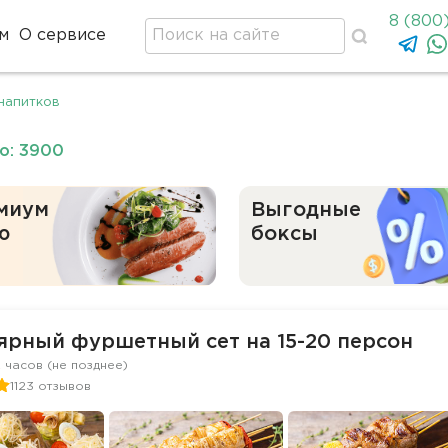
8 (800
м
О сервисе
напитков
о: 3900
миум
Выгодные
ю
боксы
ярный фуршетный сет на 15-20 персон
2 часов (не позднее)
1123 отзывов