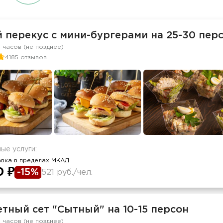
 перекус c мини-бургерами на 25-30 пер
8 часов (не позднее)
4185 отзывов
ые услуги:
авка в пределах МКАД
0 ₽
-15%
521 руб./чел.
тный сет "Сытный" на 10-15 персон
2 часов (не позднее)