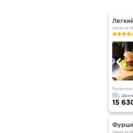
Легкий
Заказ за 1
Включенн
Дост
15 63
Фурше
Заказ за 1