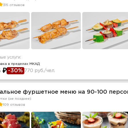
315 отзывов
ые услуги:
авка в пределах МКАД
 ₽
-30%
770 руб./чел.
альное фуршетное меню на 90-100 персо
утки (не позднее)
109 отзывов