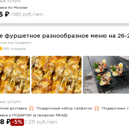
ые услуги:
авка по Москве
5 ₽
1 080 руб./чел.
е фуршетное разнообразное меню на 26-
утки (не позднее)
595 отзывов
ые услуги:
тная доставка
'Подарочный набор салфеток
'Подарочные 
авка в ПОДАРОК! (в пределах МКАД)
8 ₽
-5%
2 231 руб./чел.