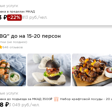
ые услуги:
авка в пределах МКАД
3 ₽
-22%
813 руб./чел.
BQ" до на 15-20 персон
утки (не позднее)
646 отзывов
ые услуги:
вка до подъезда за МКАД 3500₽
Набор крафтовой посуды - 20 
8 ₽
3 049 руб./чел.