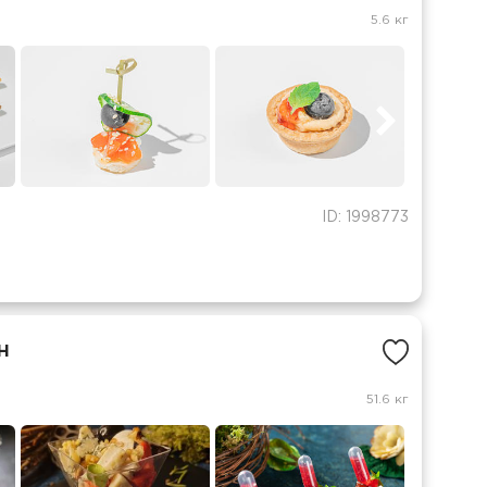
5.6 кг
ID: 1998773
н
51.6 кг