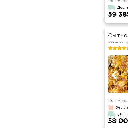
Включенн
Дост
59 38
Сытно
Заказ за с
Включенн
Беспла
'Дост
58 00