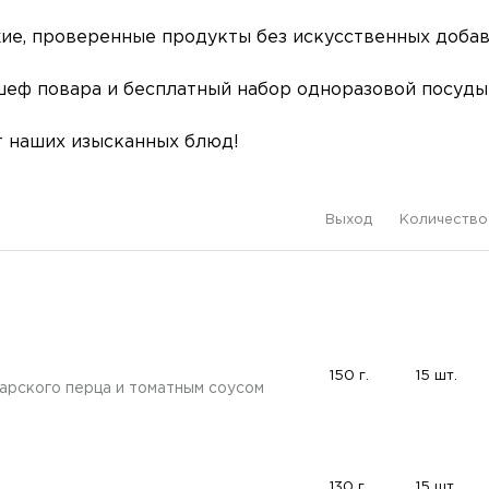
ие, проверенные продукты без искусственных добав
шеф повара и бесплатный набор одноразовой посуды
т наших изысканных блюд!
Выход
Количество
150 г.
15 шт.
арского перца и томатным соусом
130 г.
15 шт.