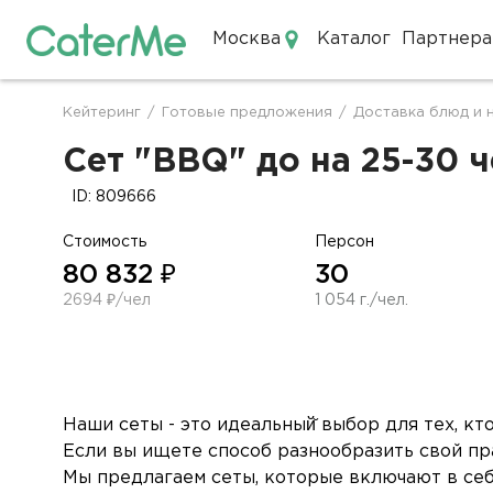
Москва
Каталог
Партнера
Кейтеринг в Москве
Кейтеринг
/
Готовые предложения
/
Доставка блюд и 
Строка
навигации
Сет "BBQ" до на 25-30 ч
ID: 809666
Стоимость
Персон
80 832 ₽
30
2694 ₽/чел
1 054 г./чел.
Наши сеты - это идеальный̆ выбор для тех, к
Если вы ищете способ разнообразить свой пра
Мы предлагаем сеты, которые включают в себя 