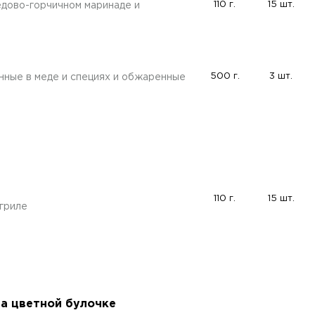
110 г.
15 шт.
едово-горчичном маринаде и
500 г.
3 шт.
нные в меде и специях и обжаренные
110 г.
15 шт.
гриле
на цветной булочке