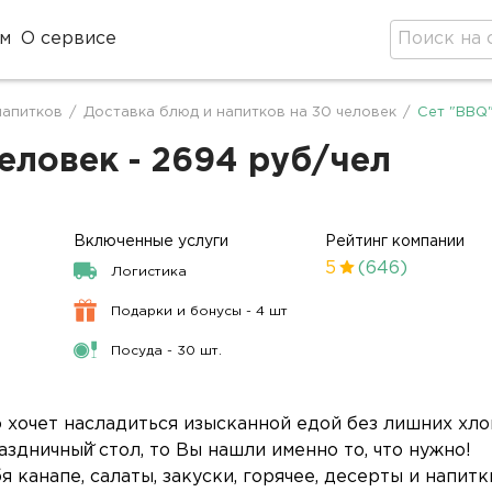
м
О сервисе
напитков
/
Доставка блюд и напитков на 30 человек
/
Сет "BBQ"
еловек - 2694 руб/чел
Включенные услуги
Рейтинг компании
5
(646)
Логистика
Подарки и бонусы - 4 шт
Посуда - 30 шт.
то хочет насладиться изысканной едой без лишних хло
здничный̆ стол, то Вы нашли именно то, что нужно!
канапе, салаты, закуски, горячее, десерты и напитк