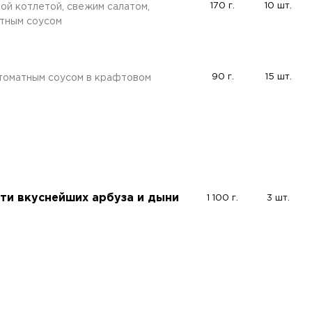
170 г.
10 шт.
ой котлетой, свежим салатом,
атным соусом
90 г.
15 шт.
томатным соусом в крафтовом
ти вкуснейших арбуза и дыни
1 100 г.
3 шт.