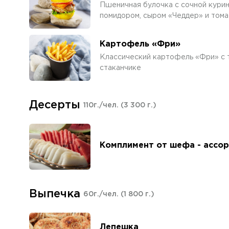
Пшеничная булочка с сочной курин
помидором, сыром «Чеддер» и том
Картофель «Фри»
Классический картофель «Фри» с 
стаканчике
Десерты
110г./чел.
(3 300 г.)
Комплимент от шефа - ассор
Выпечка
60г./чел.
(1 800 г.)
Лепешка