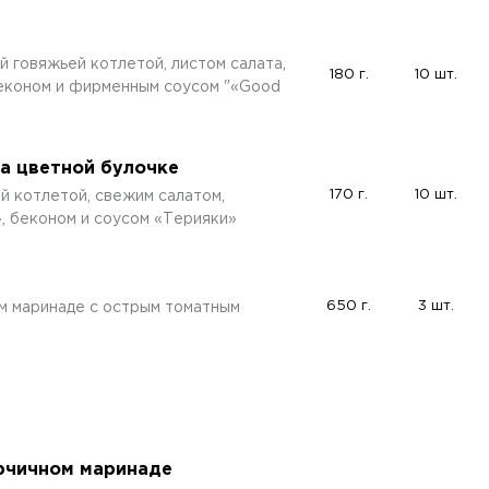
й говяжьей котлетой, листом салата,
180 г.
10 шт.
беконом и фирменным соусом "«Good
на цветной булочке
170 г.
10 шт.
й котлетой, свежим салатом,
, беконом и соусом «Терияки»
650 г.
3 шт.
м маринаде с острым томатным
рчичном маринаде