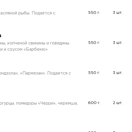
550 г.
3 шт.
масляной рыбы. Подается с
в
550 г.
3 шт.
ны, копченой свинины и говядины.
и и соусом «Барбекю»
550 г.
3 шт.
ндзола», «Пармезан». Подается с
600 г.
2 шт.
огурцы, помидоры «Черри», черемша,