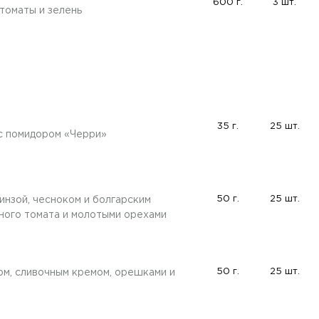
600 г.
3 шт.
томаты и зелень
35 г.
25 шт.
с помидором «Черри»
50 г.
25 шт.
инзой, чесноком и болгарским
ного томата и молотыми орехами
50 г.
25 шт.
ом, сливочным кремом, орешками и