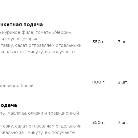
анкетная подача
 куриное филе, томаты «Черри»,
 и соус «Цезарь».
350 г.
7 шт.
ставку, салат отправляем отдельными
вально за 1 минуту, вы получаете
1 100 г.
2 шт.
реной колбасой
подача
ты, маслины, оливки и традиционный
350 г.
7 шт.
ставку, салат отправляем отдельными
вально за 1 минуту, вы получаете