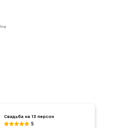
йте
Свадьба на 13 персон
Свадьб
5