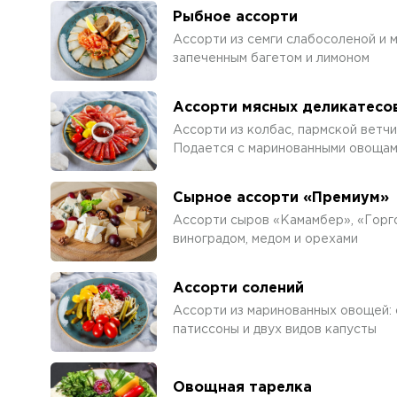
Рыбное ассорти
Ассорти из семги слабосоленой и 
запеченным багетом и лимоном
Ассорти мясных деликатесо
Ассорти из колбас, пармской ветчи
Подается с маринованными овощам
Сырное ассорти «Премиум»
Ассорти сыров «Камамбер», «Горго
виноградом, медом и орехами
Ассорти солений
Ассорти из маринованных овощей: 
патиссоны и двух видов капусты
Овощная тарелка