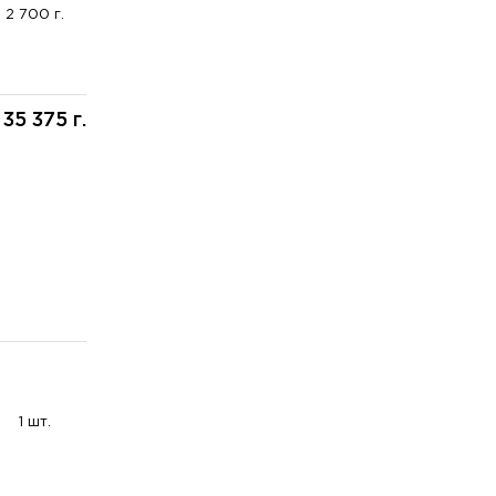
2 700 г.
35 375 г.
:
1 шт.