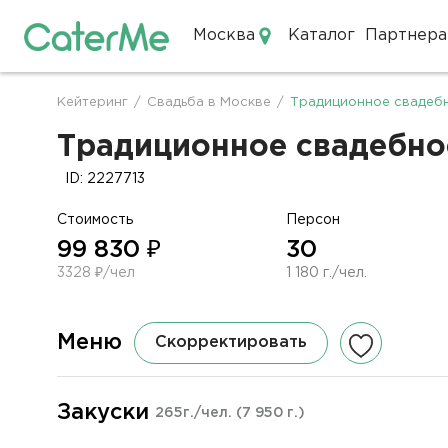
Москва
Каталог
Партнера
Кейтеринг в Москве
Кейтеринг
/
Свадьба в Москве
/
Традиционное свадебн
Строка
навигации
Традиционное свадебное
ID: 2227713
Стоимость
Персон
99 830 ₽
30
3328 ₽/чел
1 180 г./чел.
Меню
Скорректировать
Закуски
265г./чел.
(7 950 г.)