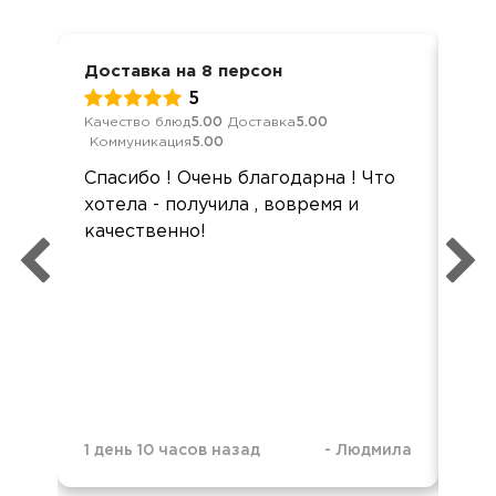
Доставка на 8 персон
Дос
5
Качество блюд
5.00
Доставка
5.00
Кач
Коммуникация
5.00
Ком
Спасибо ! Очень благодарна ! Что
Все
хотела - получила , вовремя и
Все
качественно!
дог
мо
нел
мо
1 день 10 часов назад
-
Людмила
1 н