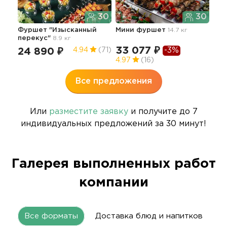
Фур
30
30
Веч
чел
Фуршет "Изысканный
Мини фуршет
14.7 кг
перекус"
8.9 кг
30
33 077 ₽
-3%
24 890 ₽
4.94
(71)
4.97
(16)
Все предложения
Или
разместите заявку
и получите до 7
индивидуальных предложений за 30 минут!
Галерея выполненных работ
компании
Все форматы
Доставка блюд и напитков