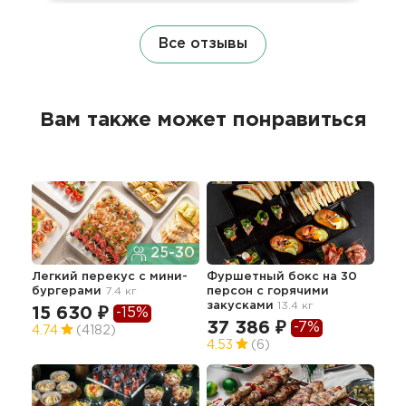
Все отзывы
Вам также может понравиться
25-30
Легкий перекус c мини-
Фуршетный бокс на 30
Сет
бургерами
7.4 кг
персон с горячими
закусками
13.4 кг
15 630 ₽
-15%
80
37 386 ₽
-7%
4.74
(4182)
4.53
(6)