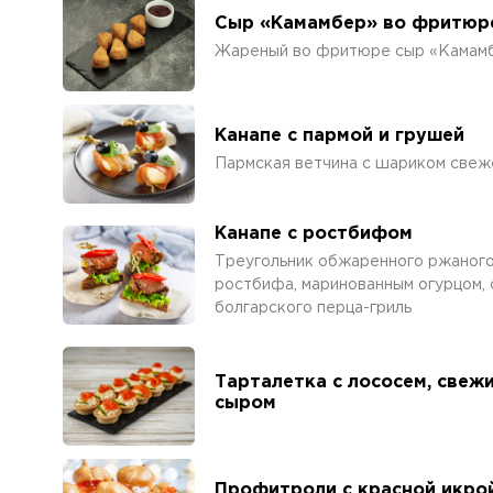
Сыр «Камамбер» во фритюре
Жареный во фритюре сыр «Камамбе
Канапе с пармой и грушей
Пармская ветчина с шариком свеж
Канапе с ростбифом
Треугольник обжаренного ржаного 
ростбифа, маринованным огурцом, 
болгарского перца-гриль
Тарталетка с лососем, све
сыром
Профитроли с красной икро