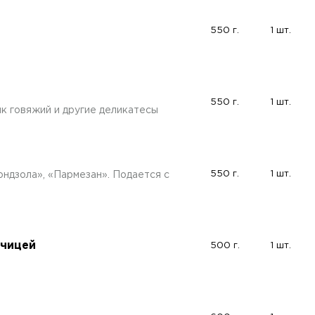
550 г.
1 шт.
550 г.
1 шт.
ык говяжий и другие деликатесы
550 г.
1 шт.
ндзола», «Пармезан». Подается с
рчицей
500 г.
1 шт.