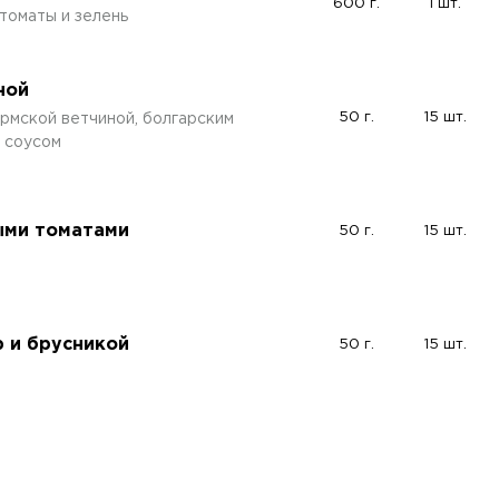
600 г.
1 шт.
томаты и зелень
ной
50 г.
15 шт.
рмской ветчиной, болгарским
м соусом
ыми томатами
50 г.
15 шт.
 и брусникой
50 г.
15 шт.