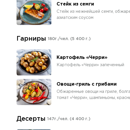
Стейк из семги
Стейк из нежнейшей семги, обжаре
азиатским соусом
Гарниры
180г./чел.
(5 400 г.)
Картофель «Черри»
Картофель «Черри» запеченный
Овощи-гриль с грибами
Обжаренные овощи на гриле, болга
томат «Черри», шампиньоны, красн
Десерты
147г./чел.
(4 400 г.)