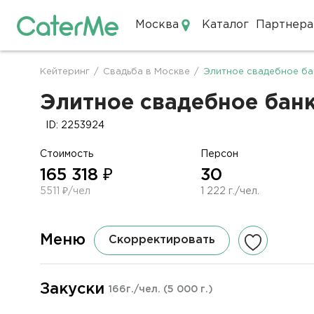
Москва
Каталог
Партнера
Кейтеринг в Москве
Кейтеринг
/
Свадьба в Москве
/
Элитное свадебное ба
Строка
навигации
Элитное свадебное банк
ID: 2253924
Стоимость
Персон
165 318 ₽
30
5511 ₽/чел
1 222 г./чел.
Меню
Скорректировать
Закуски
166г./чел.
(5 000 г.)