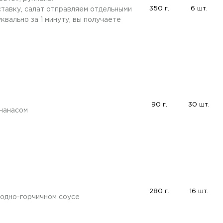
350 г.
6 шт.
ставку, салат отправляем отдельными
вально за 1 минуту, вы получаете
90 г.
30 шт.
нанасом
280 г.
16 шт.
годно-горчичном соусе