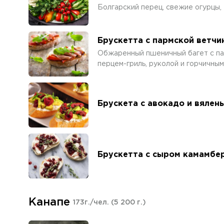
Болгарский перец, свежие огурцы, 
Брускетта с пармской ветчи
Обжаренный пшеничный багет с па
перцем-гриль, руколой и горчичны
Брускета с авокадо и вялен
Брускетта с сыром камамбер
Канапе
173г./чел.
(5 200 г.)