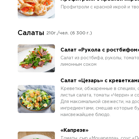
Профитроли с красной икрой и тв
Салаты
210г./чел.
(6 300 г.)
Салат «Рукола с ростбифом
Салат из ростбифа, руколы, томат
лимонным соком
Салат «Цезарь» с креветкам
Креветки, обжаренные в специях, 
листья салата, томаты «Черри» и с
Для максимальной свежести, на до
ингредиентами, смешав которые бук
наисвежайшее блюдо.
«Капрезе»
Томаты, сыр «Моцарелла», соус «Пе