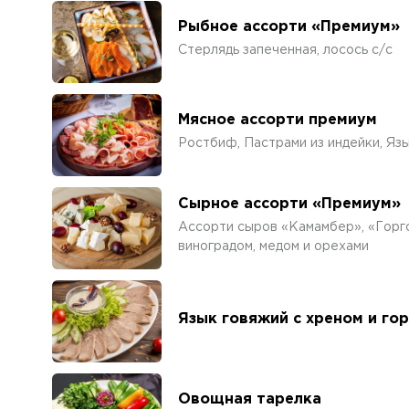
Рыбное ассорти «Премиум»
Стерлядь запеченная, лосось с/с
Мясное ассорти премиум
Ростбиф, Пастрами из индейки, Яз
Сырное ассорти «Премиум»
Ассорти сыров «Камамбер», «Горго
виноградом, медом и орехами
Язык говяжий с хреном и го
Овощная тарелка