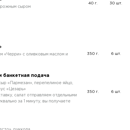
40 г.
30 шт.
орожным сыром
»
350 г.
6 шт.
ом «Черри» с оливковым маслом и
и банкетная подача
сыр «Пармезан», перепелиное яйцо,
оус «Цезарь»
350 г.
6 шт.
ставку, салат отправляем отдельными
вально за 1 минуту, вы получаете
сто», руккола.