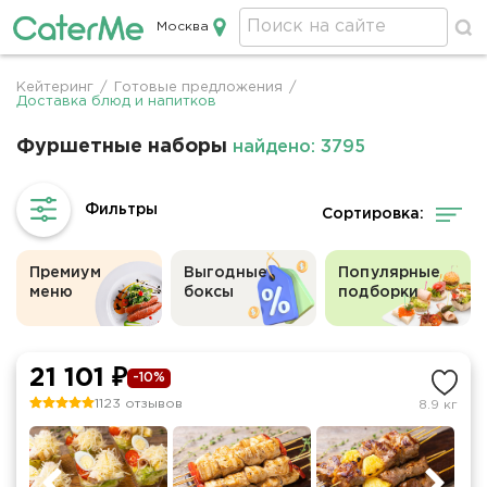
Москва
Кейтеринг в Москве
Кейтеринг
/
Готовые предложения
/
Строка
Доставка блюд и напитков
навигации
Фуршетные наборы
найдено: 3795
Сортировка:
Премиум
Выгодные
Популярные
меню
боксы
подборки
21 101 ₽
-10%
1123 отзывов
8.9 кг