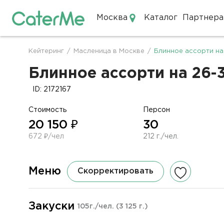
Москва
Каталог
Партнера
Кейтеринг в Москве
Кейтеринг
/
Масленица в Москве
/
Блинное ассорти на
Строка
навигации
Блинное ассорти на 26-3
ID: 2172167
Стоимость
Персон
20 150 ₽
30
672 ₽/чел
212 г./чел.
Меню
Скорректировать
Закуски
105г./чел.
(3 125 г.)