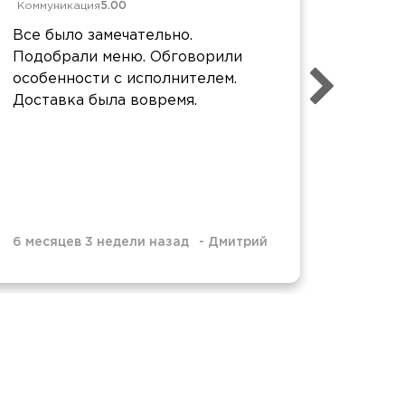
Коммуникация
5.00
Коммун
Все было замечательно.
Все от
Подобрали меню. Обговорили
большо
особенности с исполнителем.
Доставка была вовремя.
6 меся
6 месяцев 3 недели назад
-
Дмитрий