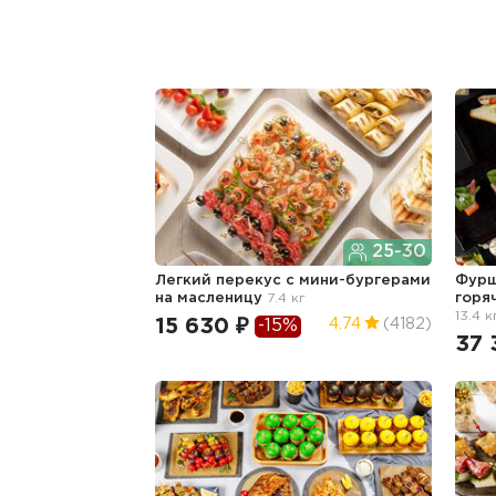
25-30
Легкий перекус c мини-бургерами
Фурш
на масленицу
7.4 кг
горя
13.4 к
15 630 ₽
4.74
(4182)
-15%
37 