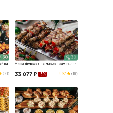
30
30
с"
на
Мини фуршет
на масленицу
14.7 кг
33 077 ₽
(71)
4.97
(16)
-3%