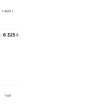
1 400 г.
6 325 г.
х:
1 шт