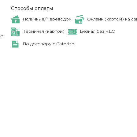
Способы оплаты
Наличные/Переводом
Онлайн (картой) на са
Терминал (картой)
Безнал без НДС
ню
По договору с CaterMe