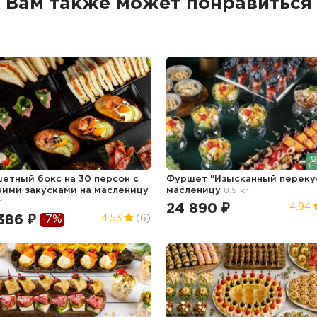
Вам также может понравиться
етный бокс на 30 персон с
Фуршет "Изысканный переку
чими закусками
на масленицу
масленицу
8.9 кг
г
24 890 ₽
4.94
386 ₽
4.53
(6)
-7%