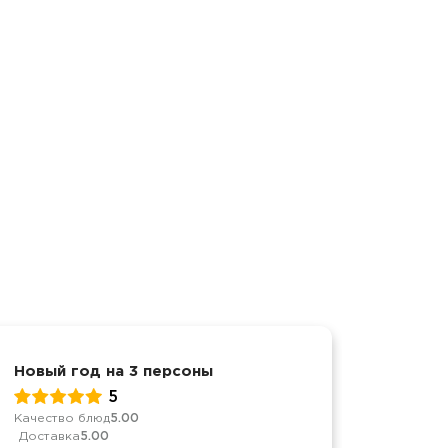
Новый год на 3 персоны
Новый 
5
Качество блюд
5.00
Качеств
Доставка
5.00
Достав