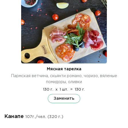
Мясная тарелка
Пармская ветчина, скьянти романо, чоризо, вяленые
помидоры, оливки
130 г.
x
1 шт.
=
130 г.
Заменить
Канапе
107г./чел.
(320 г.)