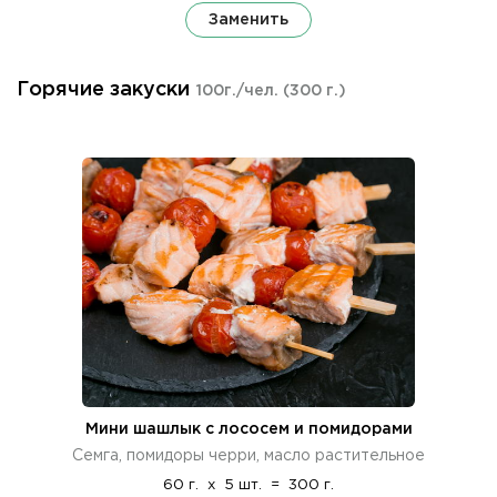
Заменить
Горячие закуски
100г./чел.
(300 г.)
Мини шашлык с лососем и помидорами
Семга, помидоры черри, масло растительное
60 г.
x
5 шт.
=
300 г.