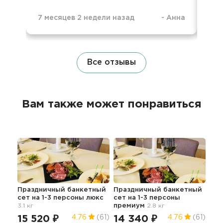
7 месяцев 2 недели назад
-
Анна
1 г
Все отзывы
Вам также может понравиться
Праздничный банкетный
Праздничный банкетный
сет на 1-3 персоны люкс
сет на 1-3 персоны
3.1 кг
премиум
2.8 кг
15 520 ₽
14 340 ₽
4.76
(61)
4.76
(61)