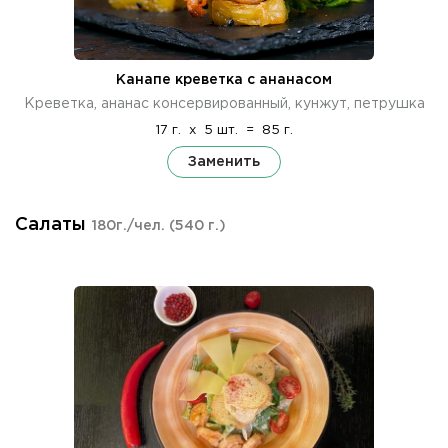
Канапе креветка с ананасом
Креветка, ананас консервированный, кунжут, петрушка
17 г.
x
5 шт.
=
85 г.
Заменить
Салаты
180г./чел.
(540 г.)