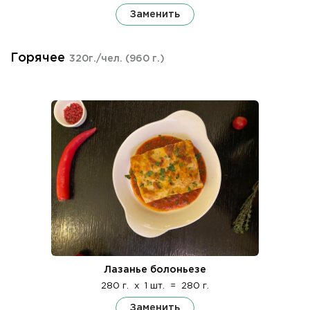
Заменить
Горячее
320г./чел.
(960 г.)
Лазанье болоньезе
280 г.
x
1 шт.
=
280 г.
Заменить