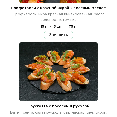
Профитроли с красной икрой и зеленым маслом
Профитроли, икра красная имитированная, масло
зеленое, петрушка
15 г.
x
5 шт.
=
75 г.
Заменить
Брускетта с лососем и руколой
Багет, семга, салат руккола, сыр маскарпоне, укроп.