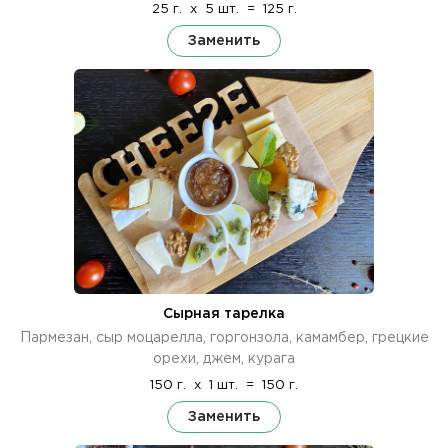
25 г.
x
5 шт.
=
125 г.
Заменить
Сырная тарелка
Пармезан, сыр моцарелла, горгонзола, камамбер, грецкие
орехи, джем, курага
150 г.
x
1 шт.
=
150 г.
Заменить