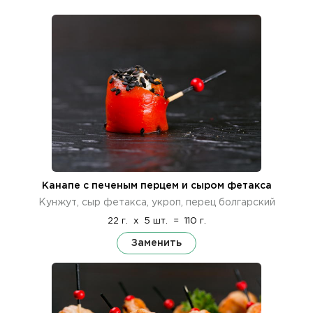
Канапе с печеным перцем и сыром фетакса
Кунжут, сыр фетакса, укроп, перец болгарский
22 г.
x
5 шт.
=
110 г.
Заменить