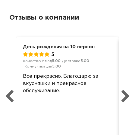
Отзывы о компании
День рождения на 10 персон
Дос
5
Качество блюд
5.00
Доставка
5.00
Кач
Коммуникация
5.00
Ком
Все прекрасно. Благодарю за
Все
вкусняшки и прекрасное
был
обслуживание.
не