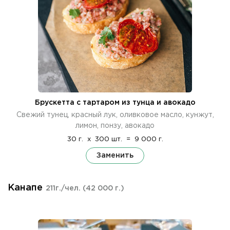
Брускетта с тартаром из тунца и авокадо
Свежий тунец, красный лук, оливковое масло, кунжут,
лимон, понзу, авокадо
30 г.
x
300 шт.
=
9 000 г.
Заменить
Канапе
211г./чел.
(42 000 г.)