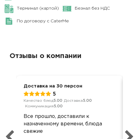
Терминал (картой)
Безнал без НДС
По договору с CaterMe
Отзывы о компании
Доставка на 30 персон
Ден
5
Качество блюд
5.00
Доставка
5.00
Кач
Коммуникация
5.00
Ком
Все прошло, доставили к
Всё
назначенному времени, блюда
Пр
свежие
уто
час