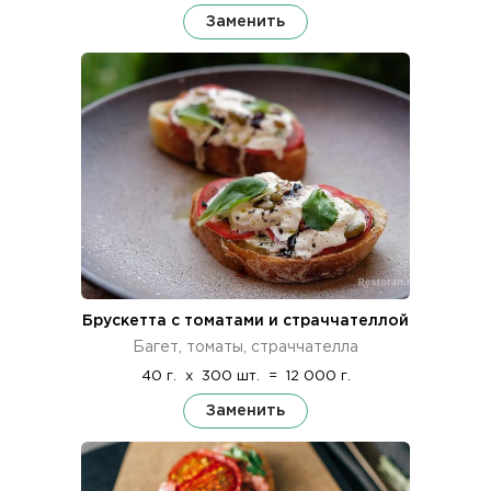
Заменить
Брускетта с томатами и страччателлой
Багет, томаты, страччателла
40 г.
x
300 шт.
=
12 000 г.
Заменить