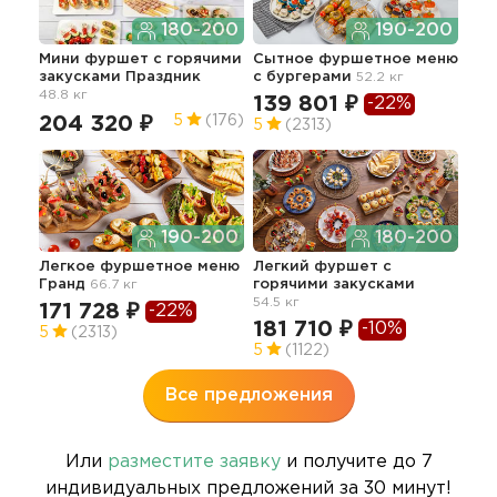
180-200
190-200
Мини фуршет c горячими
Сытное фуршетное меню
Лег
закусками Праздник
с бургерами
52.2 кг
пер
48.8 кг
56.8
139 801 ₽
-22%
13
204 320 ₽
5
(176)
5
(2313)
4.6
190-200
180-200
Легкое фуршетное меню
Легкий фуршет с
Гранд
66.7 кг
горячими закусками
Лег
54.5 кг
36.3
171 728 ₽
-22%
181 710 ₽
12
-10%
5
(2313)
5
(1122)
5
Все предложения
Или
разместите заявку
и получите до 7
индивидуальных предложений за 30 минут!