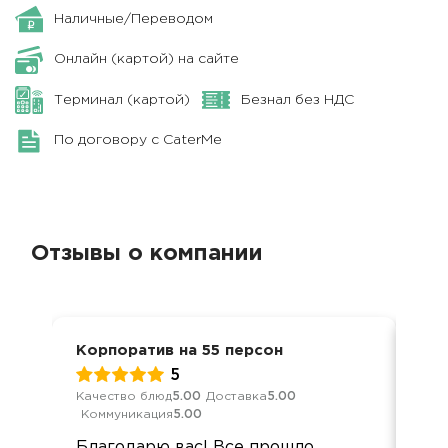
Наличные/Переводом
Онлайн (картой) на сайте
Терминал (картой)
Безнал без НДС
По договору с CaterMe
Отзывы о компании
Корпоратив на 55 персон
Защ
5
Качество блюд
5.00
Доставка
5.00
Кач
Коммуникация
5.00
Ком
Благодарю вас! Все прошло
Пр