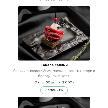
Канапе салями
Салями сырокопчёная, маслина, томаты черри и
бородинский тост.
40 г.
x
50 шт.
=
2 000 г.
Заменить