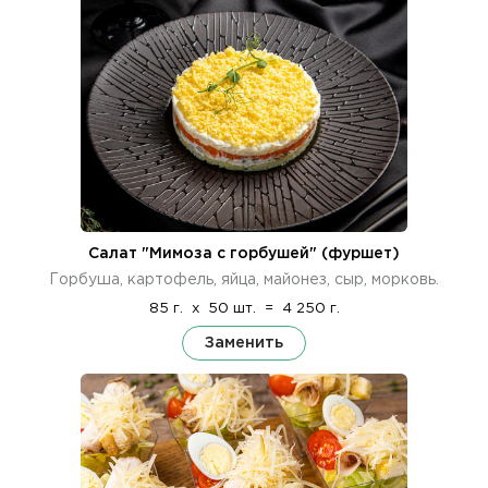
Салат "Мимоза с горбушей" (фуршет)
Горбуша, картофель, яйца, майонез, сыр, морковь.
85 г.
x
50 шт.
=
4 250 г.
Заменить