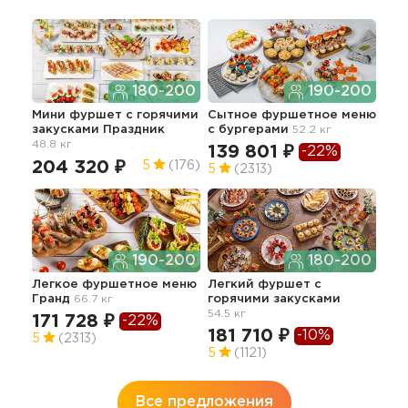
180-200
190-200
Мини фуршет c горячими
Сытное фуршетное меню
Лег
закусками Праздник
с бургерами
52.2 кг
пер
48.8 кг
56.8
139 801 ₽
-22%
13
204 320 ₽
5
(176)
5
(2313)
4.7
190-200
180-200
Легкое фуршетное меню
Легкий фуршет с
Гранд
66.7 кг
горячими закусками
Пло
54.5 кг
мен
171 728 ₽
-22%
зак
181 710 ₽
-10%
5
(2313)
195.
5
(1121)
80
Все предложения