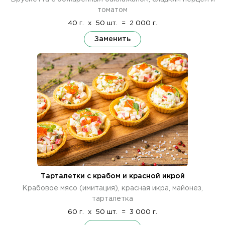
томатом
40 г.
x
50 шт.
=
2 000 г.
Заменить
Тарталетки с крабом и красной икрой
Крабовое мясо (имитация), красная икра, майонез,
тарталетка
60 г.
x
50 шт.
=
3 000 г.