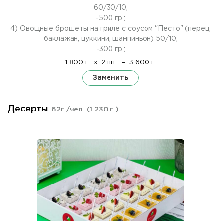
60/30/10;
-500 гр.;
4) Овощные брошеты на гриле с соусом "Песто" (перец,
баклажан, цуккини, шампиньон) 50/10;
-300 гр.;
1 800 г.
x
2 шт.
=
3 600 г.
Заменить
Десерты
62г./чел.
(1 230 г.)