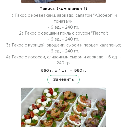
Такосы (комплимент!)
1) Такос с креветками, авокадо, салатом "Айсберг" и
томатами;
- 6 ед., - 240 гр.
2) Такос с овощами гриль с соусом "Песто";
- 6 ед., - 240 гр.
3) Такос с курицей, овощами, сыром и перцем халапеньо;
- 6 ед., - 240 гр.
4) Такос с лососем, сливочным сыром и авокадо; - 6 ед., -
240 гр.
960 г.
x
1 шт.
=
960 г.
Заменить