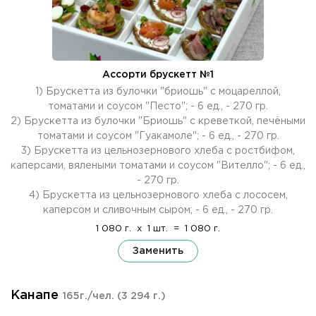
Ассорти брускетт №1
1) Брускетта из булочки "бриошь" с моцареллой,
томатами и соусом "Песто"; - 6 ед., - 270 гр.
2) Брускетта из булочки "Бриошь" с креветкой, печёными
томатами и соусом "Гуакамоле"; - 6 ед., - 270 гр.
3) Брускетта из цельнозернового хлеба с ростбифом,
каперсами, вялеными томатами и соусом "Вителло"; - 6 ед.,
- 270 гр.
4) Брускетта из цельнозернового хлеба с лососем,
каперсом и сливочным сыром; - 6 ед., - 270 гр.
1 080 г.
x
1 шт.
=
1 080 г.
Заменить
Канапе
165г./чел.
(3 294 г.)