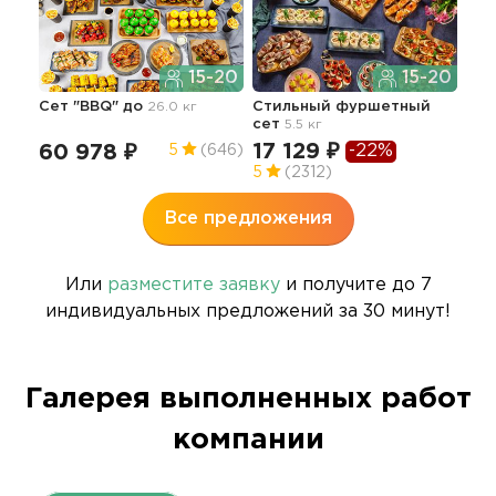
15-20
15-20
Зна
Сет "BBQ" до
26.0 кг
Стильный фуршетный
9.1 к
сет
5.5 кг
33
17 129 ₽
-22%
60 978 ₽
5
(646)
5
(2312)
Все предложения
Или
разместите заявку
и получите до 7
индивидуальных предложений за 30 минут!
Галерея выполненных работ
компании