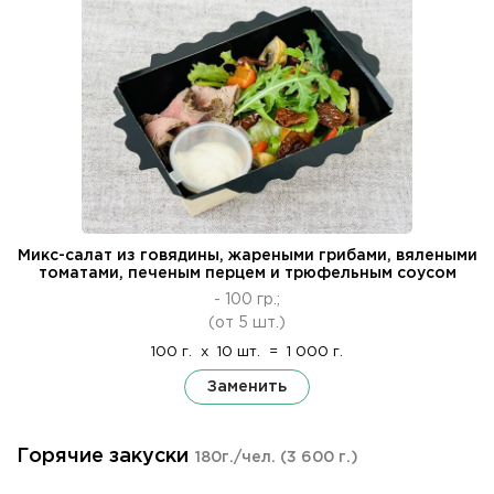
Микс-салат из говядины, жареными грибами, вялеными
томатами, печеным перцем и трюфельным соусом
- 100 гр.;
(от 5 шт.)
100 г.
x
10 шт.
=
1 000 г.
Заменить
Горячие закуски
180г./чел.
(3 600 г.)