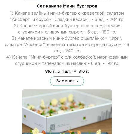
Сет канапе Мини-бургеров
1) Канапе зелёный мини-бургер с креветкой, салатом
"Айсберг" и соусом "Сладкий васаби"; - 6 ед., - 204 гр.
2) Канапе чёрный мини-бургер с лососем, свежим
огурчиком и сливочным сыром; - 6 ед., - 180 гр.
3) Канапе красный мини-бургер с цыплёнком "Фри",
салатом "Айсберг", вяленым томатом и сырным соусом; - 6
ед., - 240 гр.
4) Канапе "Мини-бургер" с с/к колбаской, маринованным
огурчиком и тапенадом из маслин; - 6 ед., - 192 гр.
816 г.
x
1 шт.
=
816 г.
Заменить