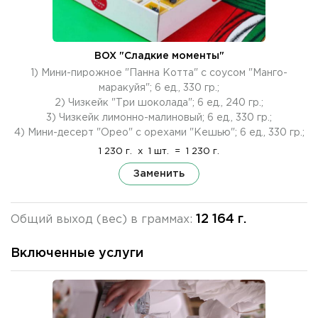
BOX "Сладкие моменты"
1) Мини-пирожное "Панна Котта" с соусом "Манго-
маракуйя"; 6 ед., 330 гр.;
2) Чизкейк "Три шоколада"; 6 ед., 240 гр.;
3) Чизкейк лимонно-малиновый; 6 ед., 330 гр.;
4) Мини-десерт "Орео" с орехами "Кешью"; 6 ед., 330 гр.;
1 230 г.
x
1 шт.
=
1 230 г.
Заменить
12 164 г.
Общий выход (вес) в граммах:
Включенные услуги