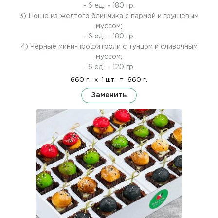
- 6 ед., - 180 гр.
3) Поше из жёлтого блинчика с пармой и грушевым
муссом;
- 6 ед., - 180 гр.
4) Черные мини-профитроли с тунцом и сливочным
муссом;
- 6 ед., - 120 гр.
660 г.
x
1 шт.
=
660 г.
Заменить