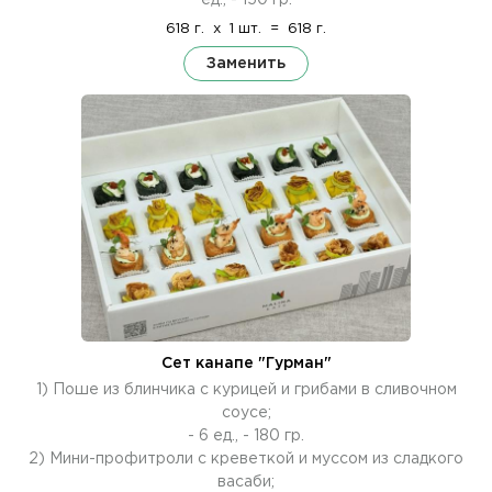
618 г.
x
1 шт.
=
618 г.
Заменить
Сет канапе "Гурман"
1) Поше из блинчика с курицей и грибами в сливочном
соусе;
- 6 ед., - 180 гр.
2) Мини-профитроли с креветкой и муссом из сладкого
васаби;