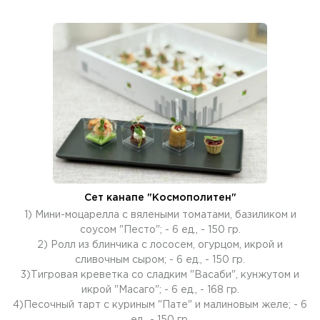
Сет канапе "Космополитен"
1) Мини-моцарелла с вялеными томатами, базиликом и
соусом "Песто"; - 6 ед., - 150 гр.
2) Ролл из блинчика с лососем, огурцом, икрой и
сливочным сыром; - 6 ед., - 150 гр.
3)Тигровая креветка со сладким "Васаби", кунжутом и
икрой "Масаго"; - 6 ед., - 168 гр.
4)Песочный тарт с куриным "Пате" и малиновым желе; - 6
ед., - 150 гр.