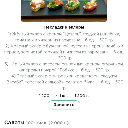
Несладкие эклеры
1) Жёлтый эклер с кремом "Цезарь", грудкой цыплёнка,
томатами и чипсом из пармезана; - 6 ед., - 300 гр.
2) Красный эклер с бужениной, муссом из хрена, печёным
перцем, зернистой горчицей и чипсом из пармезана; - 6 ед.,
- 300 гр.
3) Чёрный эклер с лососем, сливочным кремом, огурчиком,
каперсами и икрой "Тобико"; - 6 ед., - 300 гр.
4) Зелёный эклер с тигровыми креветками, сладким
"Васаби", томатной сальсой и салатом "Чука"; - 6 ед., - 300
гр.
1 200 г.
x
1 шт.
=
1 200 г.
Заменить
Салаты
100г./чел.
(2 000 г.)