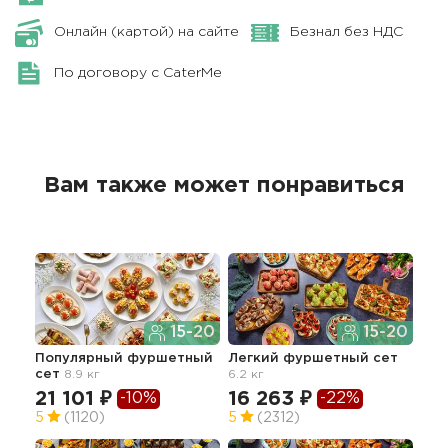
Онлайн (картой) на сайте
Безнал без НДС
По договору с CaterMe
Вам также может понравиться
15-20
15-20
Популярный фуршетный
Легкий фуршетный сет
Лег
сет
8.9 кг
6.2 кг
пер
4.1 к
21 101 ₽
16 263 ₽
-10%
-22%
17
5
(1120)
5
(2312)