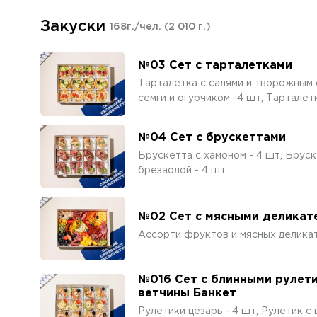
Закуски
168г./чел.
(2 010 г.)
№03 Сет с тарталетками
Тарталетка с салями и творожным 
семги и огурчиком -4 шт, Тарталет
№04 Сет с брускеттами
Брускетта с хамоном - 4 шт, Брус
брезаолой - 4 шт
№02 Сет с мясными деликат
Ассорти фруктов и мясных делика
№016 Сет с блинными рулети
ветчины Банкет
Рулетики цезарь - 4 шт, Рулетик с 