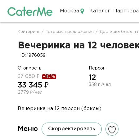
Москва
Каталог
Партнера
Кейтеринг в Москве
Кейтеринг
/
Готовые предложения
/
Доставка блюд и 
Строка
навигации
Вечеринка на 12 человек
ID: 1976059
Стоимость
Персон
37 050 ₽
-10%
12
33 345 ₽
358 г./чел.
2779 ₽/чел
Вечеринка на 12 персон (боксы)
Меню
Скорректировать