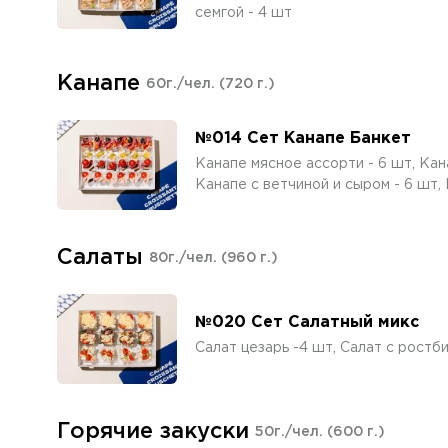
семгой - 4 шт
Канапе
60г./чел.
(720 г.)
№014 Сет Канапе Банкет
Канапе мясное ассорти - 6 шт, Кана
Канапе с ветчиной и сыром - 6 шт, 
Салаты
80г./чел.
(960 г.)
№020 Сет Салатный микс
Салат цезарь -4 шт, Салат с ростб
Горячие закуски
50г./чел.
(600 г.)