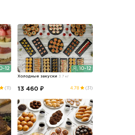
0-12
10-12
Холодные закуски
3.7 кг
13 460 ₽
(11)
4.78
(31)