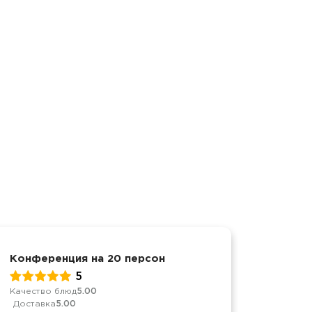
Конференция на 20 персон
Достав
5
Качество блюд
5.00
Качеств
Доставка
5.00
Достав