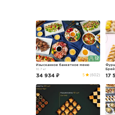
12
Изысканное банкетное меню
Фурш
10.7 кг
Брей
34 934 ₽
17 
5
(602)