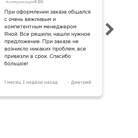
Коммуникация
5.00
Коммун
При оформлении заказа общался
Спасиб
с очень вежливым и
Будем
компетентным менеджером
услуг
Яной. Все решили, нашли нужное
знаком
предложение. При заказе не
возникло никаких проблем, все
привезли в срок. Спасибо
большое!
1 месяц 3 недели назад
-
Дмитрий
2 меся