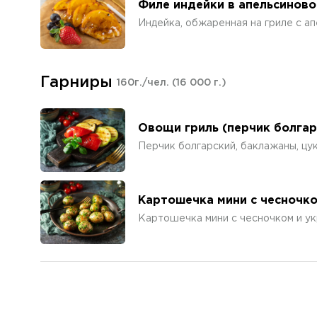
Филе индейки в апельсиново
Индейка, обжаренная на гриле с а
Гарниры
160г./чел.
(16 000 г.)
Овощи гриль (перчик болгар
Перчик болгарский, баклажаны, цук
Картошечка мини с чесночк
Картошечка мини с чесночком и ук