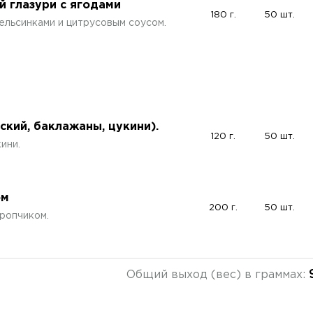
й глазури с ягодами
180 г.
50 шт.
пельсинками и цитрусовым соусом.
ский, баклажаны, цукини).
120 г.
50 шт.
ини.
ом
200 г.
50 шт.
ропчиком.
Общий выход (вес) в граммах: