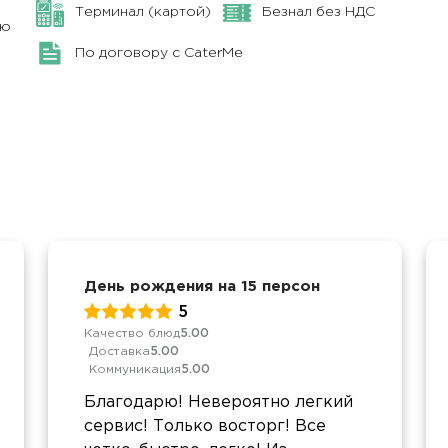
Терминал (картой)
Безнал без НДС
ню
По договору с CaterMe
День рождения на 15 персон
5
Качество блюд
5.00
Доставка
5.00
Коммуникация
5.00
Благодарю! Невероятно легкий
сервис! Только восторг! Все