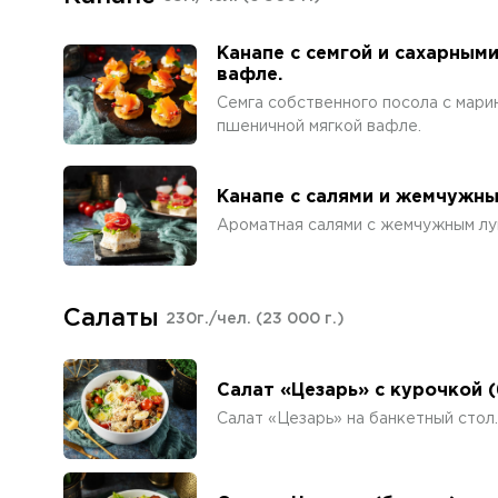
Канапе с семгой и сахарным
вафле.
Семга собственного посола с мари
пшеничной мягкой вафле.
Канапе с салями и жемчужн
Ароматная салями с жемчужным л
Салаты
230г./чел.
(23 000 г.)
Салат «Цезарь» с курочкой 
Салат «Цезарь» на банкетный стол.