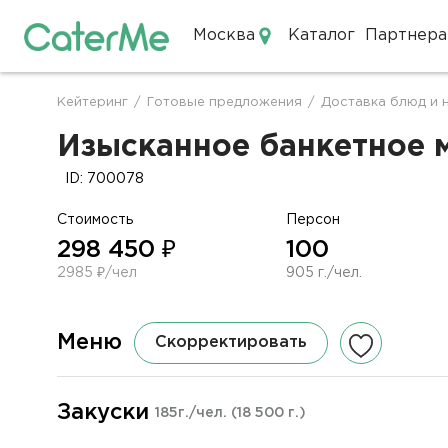
Москва
Каталог
Партнера
Кейтеринг в Москве
Кейтеринг
/
Готовые предложения
/
Доставка блюд и 
Строка
навигации
Изысканное банкетное м
ID: 700078
Стоимость
Персон
298 450 ₽
100
2985 ₽/чел
905 г./чел.
Меню
Скорректировать
Закуски
185г./чел.
(18 500 г.)