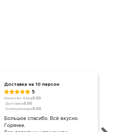
Доставка на 10 персон
Выпуск
5
Качество блюд
5.00
Качеств
Доставка
5.00
Достав
Коммуникация
5.00
Коммун
Большое спасибо. Всё вкусно.
Спаси
Горячее.
орган