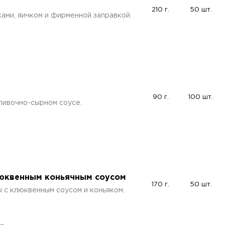
210 г.
50 шт.
ками, яичком и фирменной заправкой.
90 г.
100 шт.
ливочно-сырном соусе.
люквенным коньячным соусом
170 г.
50 шт.
 с клюквенным соусом и коньяком.