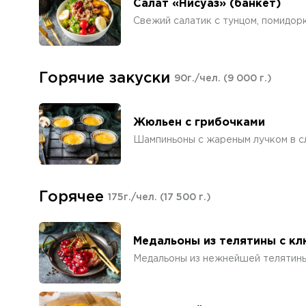
Салат «Нисуаз» (банкет)
Свежий салатик с тунцом, помидор
Горячие закуски
90г./чел.
(9 000 г.)
Жюльен с грибочками
Шампиньоны с жареным лучком в с
Горячее
175г./чел.
(17 500 г.)
Медальоны из телятины с к
Медальоны из нежнейшей телятины