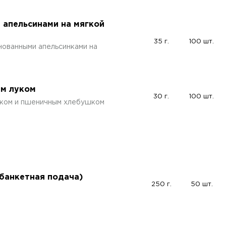
и апельсинами на мягкой
35 г.
100 шт.
нованными апельсинками на
ым луком
30 г.
100 шт.
уком и пшеничным хлебушком
(банкетная подача)
250 г.
50 шт.