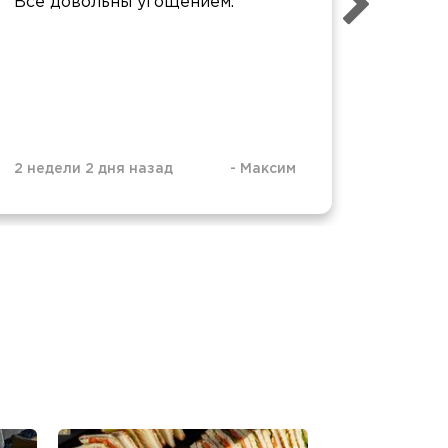
Все довольны угощением.
учител
притяз
понрав
качест
получи
2 недели 2 дня назад
-
Максим
1 месяц