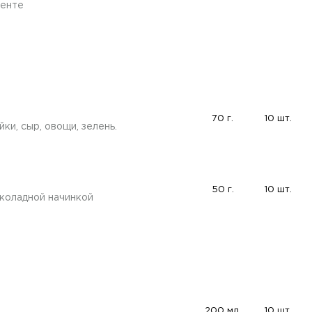
менте
70 г.
10 шт.
ки, сыр, овощи, зелень.
50 г.
10 шт.
коладной начинкой
200 мл.
10 шт.