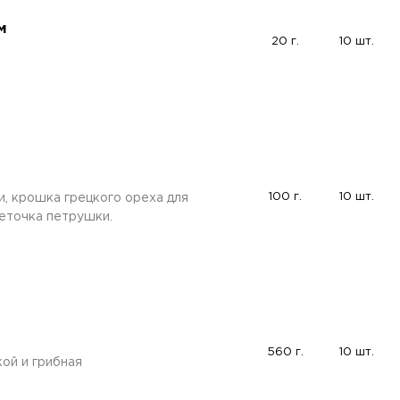
м
20 г.
10 шт.
и
100 г.
10 шт.
и, крошка грецкого ореха для
веточка петрушки.
560 г.
10 шт.
кой и грибная