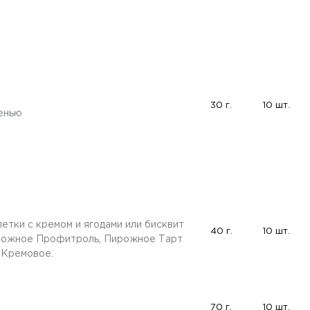
30 г.
10 шт.
ленью
тки с кремом и ягодами или бисквит
40 г.
10 шт.
рожное Профитроль, Пирожное Тарт
-Кремовое.
70 г.
10 шт.