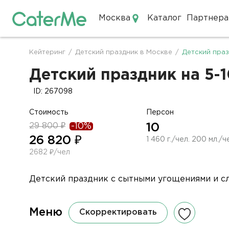
Москва
Каталог
Партнера
Кейтеринг в Москве
Кейтеринг
/
Детский праздник в Москве
/
Детский праз
Строка
навигации
Детский праздник на 5-1
ID: 267098
Стоимость
Персон
29 800 ₽
-10%
10
26 820 ₽
1 460 г./чел. 200 мл./ч
2682 ₽/чел
Детский праздник с сытными угощениями и с
Меню
Скорректировать