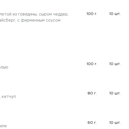
100 г.
10 шт.
летой из говядины, сыром чеддер,
 айсберг, с фирменным соусом
100 г.
10 шт.
олью
80 г.
10 шт.
 кетчуп
60 г.
10 шт.
иле