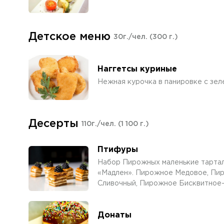
Детское меню
30г./чел.
(300 г.)
Наггетсы куриные
Нежная курочка в панировке с зе
Десерты
110г./чел.
(1 100 г.)
Птифуры
Набор Пирожных маленькие тартале
«Мадлен». Пирожное Медовое, Пи
Сливочный, Пирожное Бисквитное
Донаты