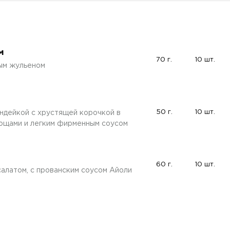
м
70 г.
10 шт.
ным жульеном
50 г.
10 шт.
ндейкой с хрустящей корочкой в
вощами и легким фирменным соусом
60 г.
10 шт.
салатом, с прованским соусом Айоли