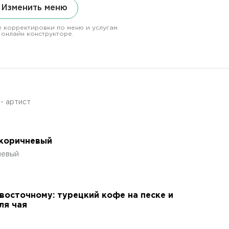
Изменить меню
 корректировки по меню и услугам
 онлайн конструкторе.
- артист
 коричневый
невый
восточному: турецкий кофе на песке и
ля чая