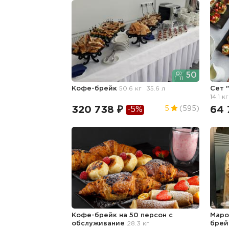
50
Кофе-брейк
50.6 кг
35.6 л
Сет 
14.1 кг
320 738 ₽
64 
5
(595)
-5%
Кофе-брейк на 50 персон с
Маро
обслуживание
28.3 кг
бре