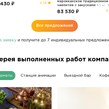
марокканское традиционное
 430 ₽
4.58
чаепитие с закусками
8.5 кг
3
83 530 ₽
4
Все предложения
е заявку
и получите до 7 индивидуальных предложени
ерея выполненных работ комп
орматы
Станция анимации
Выездной бар
Кофе