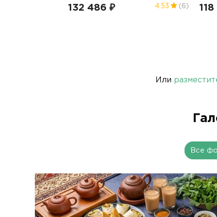
132 486 ₽
118
4.53
(6)
Или
разместит
Гал
Все ф
орехи,