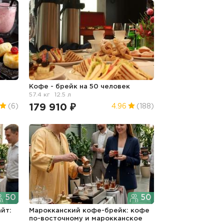
Кофе - брейк на 50 человек
57.4 кг
12.5 л
179 910 ₽
(6)
4.96
(188)
50
50
йт:
Марокканский кофе-брейк: кофе
по-восточному и марокканское