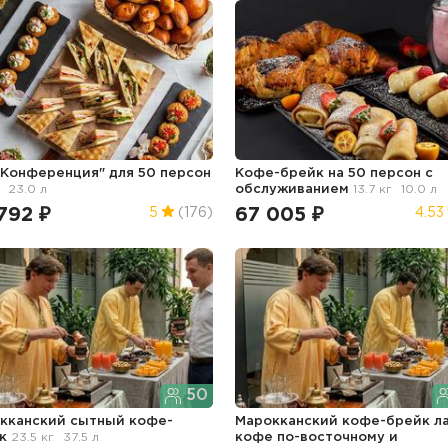
"Конференция" для 50 персон
Кофе-брейк на 50 персон с
23.0 л
обслуживанием
13.7 кг
10.0 л
792 ₽
67 005 ₽
5
(176)
4.53
50
кканский сытный кофе-
Марокканский кофе-брейк ла
йк
23.5 кг
37.5 л
кофе по-восточному и