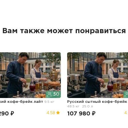
Вам также может понравиться
50
кий кофе-брейк лайт
9.5 кг
Русский сытный кофе-брейк
л
48.5 кг
25.0 л
290 ₽
107 980 ₽
4.58
4