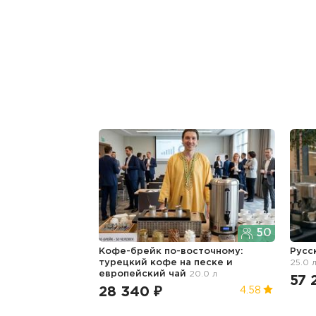
50
Кофе-брейк по-восточному:
Русс
турецкий кофе на песке и
25.0 
европейский чай
20.0 л
57 
28 340 ₽
4.58