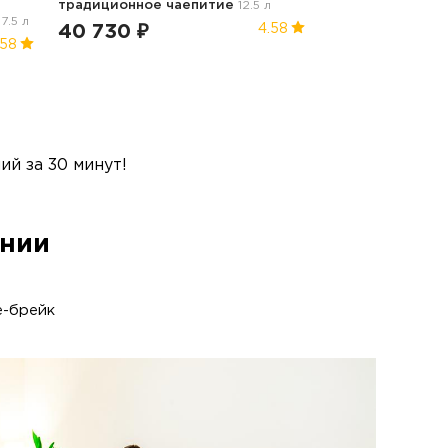
традиционное чаепитие
12.5 л
7.5 л
40 730 ₽
4.58
.58
й за 30 минут!
ании
-брейк
По