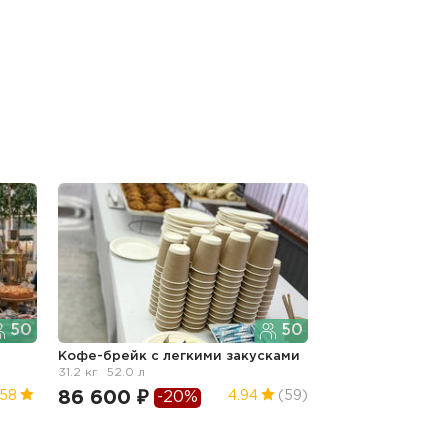
50
50
Кофе-брейк с легкими закусками
31.2 кг
52.0 л
86 600 ₽
.58
4.94
(59)
-20%