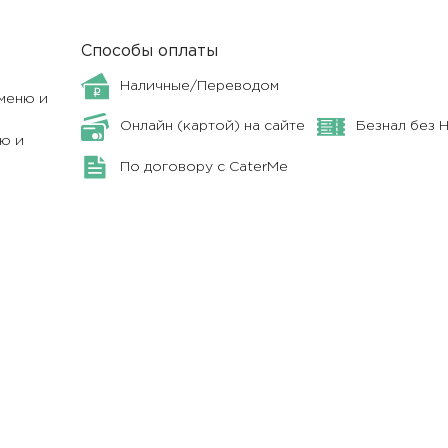
Способы оплаты
Наличные/Переводом
меню и
Онлайн (картой) на сайте
Безнал без 
ю и
По договору с CaterMe