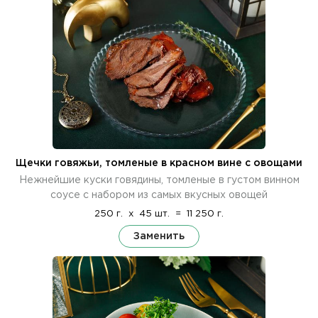
Щечки говяжьи, томленые в красном вине с овощами
Нежнейшие куски говядины, томленые в густом винном
соусе с набором из самых вкусных овощей
250 г.
x
45 шт.
=
11 250 г.
Заменить