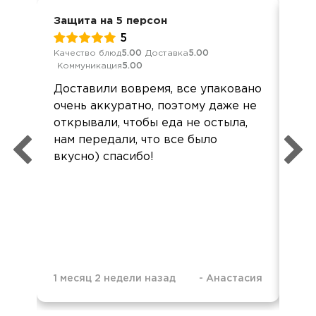
Защита на 5 персон
Вст
5
Качество блюд
5.00
Доставка
5.00
Кач
Коммуникация
5.00
Ком
Доставили вовремя, все упаковано
Все
очень аккуратно, поэтому даже не
вку
открывали, чтобы еда не остыла,
бл
нам передали, что все было
вкусно) спасибо!
1 месяц 2 недели назад
-
Анастасия
3 м