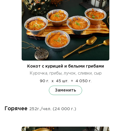
Кокот с курицей и белыми грибами
Курочка, грибы, лучок, сливки, сыр
90 г.
x
45 шт.
=
4 050 г.
Заменить
Горячее
252г./чел.
(24 000 г.)