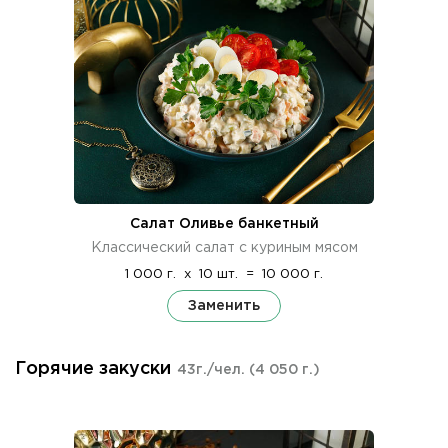
Салат Оливье банкетный
Классический салат с куриным мясом
1 000 г.
x
10 шт.
=
10 000 г.
Заменить
Горячие закуски
43г./чел.
(4 050 г.)