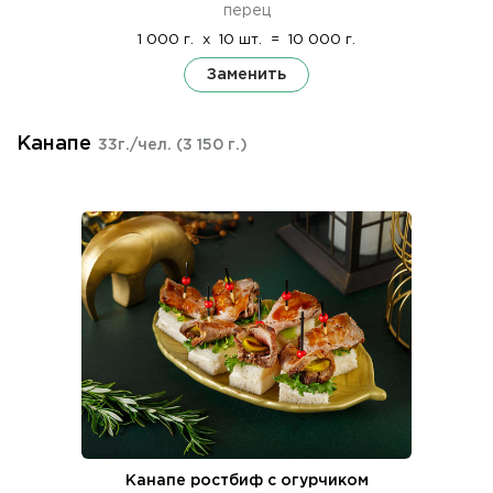
перец
1 000 г.
x
10 шт.
=
10 000 г.
Заменить
Канапе
33г./чел.
(3 150 г.)
Канапе ростбиф с огурчиком