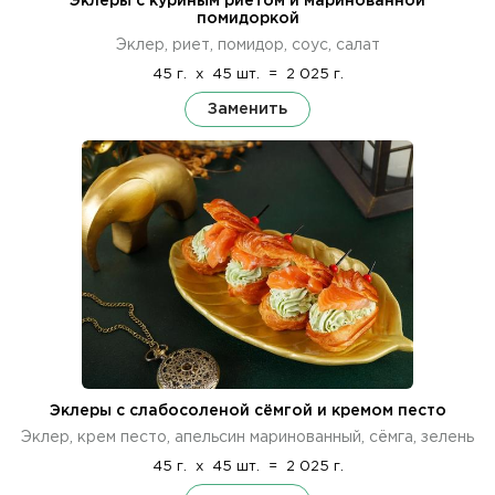
Эклеры с куриным риетом и маринованной
помидоркой
Эклер, риет, помидор, соус, салат
45 г.
x
45 шт.
=
2 025 г.
Заменить
Эклеры с слабосоленой сёмгой и кремом песто
Эклер, крем песто, апельсин маринованный, сёмга, зелень
45 г.
x
45 шт.
=
2 025 г.