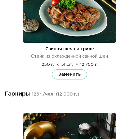
Свиная шея на гриле
Стейк из охлажденной свиной шеи
250 г.
x
51 шт.
=
12 750 г.
Заменить
Гарниры
126г./чел.
(12 000 г.)