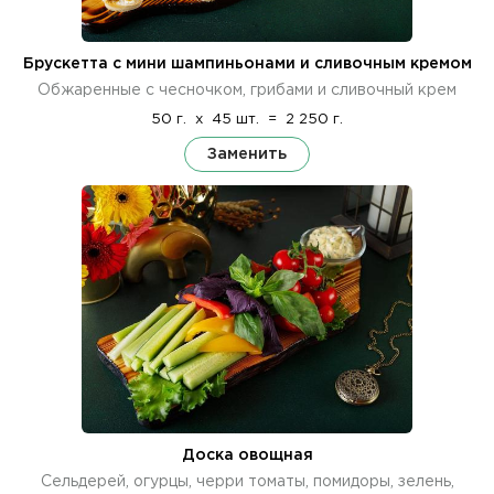
Брускетта с мини шампиньонами и сливочным кремом
Обжаренные с чесночком, грибами и сливочный крем
50 г.
x
45 шт.
=
2 250 г.
Заменить
Доска овощная
Сельдерей, огурцы, черри томаты, помидоры, зелень,