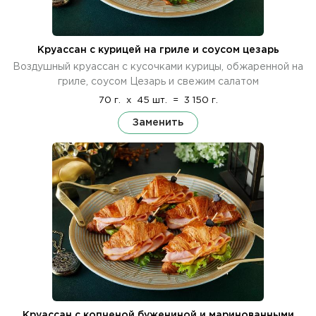
Круассан с курицей на гриле и соусом цезарь
Воздушный круассан с кусочками курицы, обжаренной на
гриле, соусом Цезарь и свежим салатом
70 г.
x
45 шт.
=
3 150 г.
Заменить
Круассан с копченой бужениной и маринованными