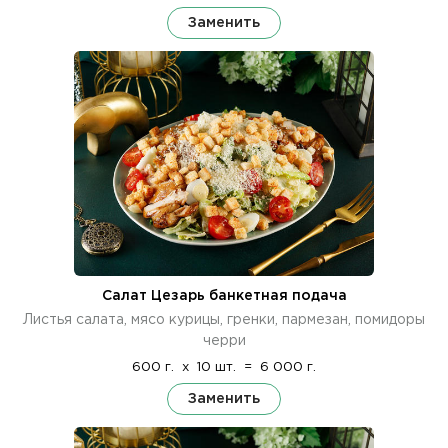
Заменить
Салат Цезарь банкетная подача
Листья салата, мясо курицы, гренки, пармезан, помидоры
черри
600 г.
x
10 шт.
=
6 000 г.
Заменить