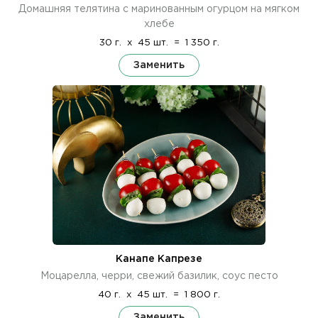
Домашняя телятина с маринованным огурцом на мягком
хлебе
30 г.
x
45 шт.
=
1 350 г.
Заменить
Канапе Капрезе
Моцарелла, черри, свежий базилик, соус песто
40 г.
x
45 шт.
=
1 800 г.
Заменить