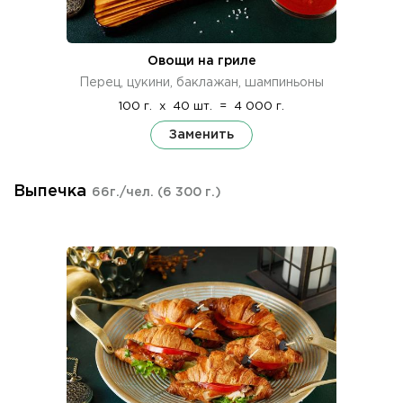
Овощи на гриле
Перец, цукини, баклажан, шампиньоны
100 г.
x
40 шт.
=
4 000 г.
Заменить
Выпечка
66г./чел.
(6 300 г.)