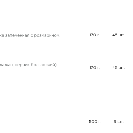
170 г.
45 шт.
а запеченная с розмарином.
лажан, перчик болгарский)
170 г.
45 шт.
е
500 г.
9 шт.