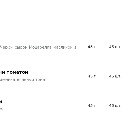
45 г.
45 шт.
Черри, сыром Моцарелла, маслиной и
ным томатом
45 г.
45 шт.
уженина, вяленый томат
м
45 г.
45 шт.
ра