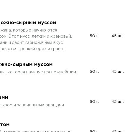
орожно-сырным муссом
жана, которые начиняются
50 г.
45 шт.
. Этот мусс, легкий и кремовый,
ми и дарит гармоничный вкус.
вляется грецкий орех и гранат.
рожно-сырным муссом
50 г.
45 шт.
чина, которая начиняется нежнейшим
ами
60 г.
45 шт.
 сыром и запеченными овощами
етом
60 г.
45 шт.