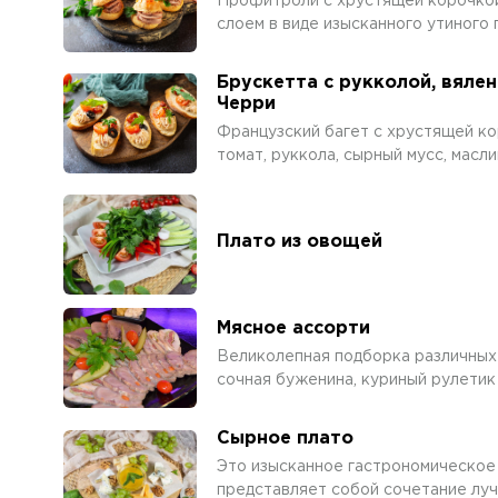
Профитроли с хрустящей корочкой
слоем в виде изысканного утиного 
Брускетта с рукколой, вял
Черри
Французский багет с хрустящей ко
томат, руккола, сырный мусс, масл
Плато из овощей
Мясное ассорти
Великолепная подборка различных 
сочная буженина, куриный рулетик
Сырное плато
Это изысканное гастрономическое
представляет собой сочетание лучш