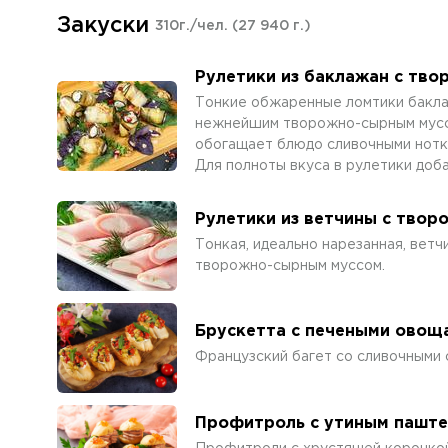
Закуски
310г./чел.
(27 940 г.)
Рулетики из баклажан с тв
Тонкие обжаренные ломтики бакла
нежнейшим творожно-сырным муссом
обогащает блюдо сливочными нотка
Для полноты вкуса в рулетики доба
Рулетики из ветчины с тво
Тонкая, идеально нарезанная, вет
творожно-сырным муссом.
Брускетта с печеными овощ
Французский багет со сливочными
Профитроль с утиным пашт