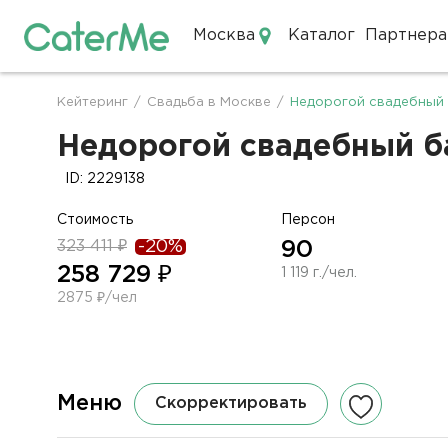
Москва
Каталог
Партнера
Кейтеринг в Москве
Кейтеринг
/
Свадьба в Москве
/
Недорогой свадебный 
Строка
навигации
Недорогой свадебный ба
ID: 2229138
Стоимость
Персон
323 411 ₽
-20%
90
258 729 ₽
1 119 г./чел.
2875 ₽/чел
Меню
Скорректировать