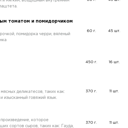
 и мягким, воздушным внутренним
паштета.
еным томатом и помидорчиком
60 г.
45 шт.
рочкой, помидорка черри, вяленый
инка
450 г.
16 шт.
370 г.
11 шт.
мясных деликатесов, таких как:
 и изысканный говяжий язык.
 произведение, которое
370 г.
11 шт.
их сортов сыров, таких как: Гауда,