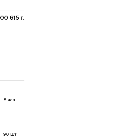
100 615 г.
5 чел.
90 Шт