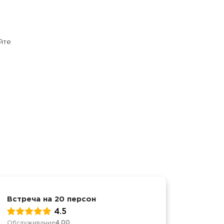
йте
Встреча на 20 персон
Корпор
4.5
Обслуживание
4.00
Обслуж