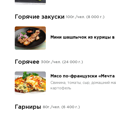
Горячие закуски
100г./чел.
(8 000 г.)
Мини шашлычок из курицы в 
Горячее
300г./чел.
(24 000 г.)
Мясо по-французски «Мечта
Свинина, томаты, сыр, домашний ма
картофель
Гарниры
80г./чел.
(6 400 г.)