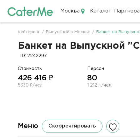
Москва
Каталог
Партнера
Кейтеринг в Москве
Кейтеринг
/
Выпускной в Москве
/
Банкет на Выпускно
Строка
навигации
Банкет на Выпускной "С
ID: 2242297
Стоимость
Персон
426 416 ₽
80
5330 ₽/чел
1 212 г./чел.
Меню
Скорректировать