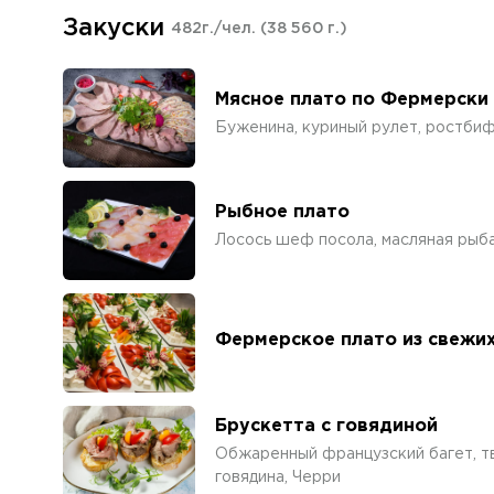
Закуски
482г./чел.
(38 560 г.)
Мясное плато по Фермерски 
Буженина, куриный рулет, ростбиф,
Рыбное плато
Лосось шеф посола, масляная рыба,
Фермерское плато из свежих
Брускетта с говядиной
Обжаренный французский багет, т
говядина, Черри