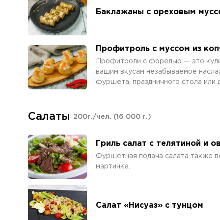
Баклажаны с ореховым мусс
Профитроль c муссом из ко
Профитроли с форелью — это кул
вашим вкусам незабываемое насла
фуршета, праздничного стола или
Салаты
200г./чел.
(16 000 г.)
Гриль салат с телятиной и 
Фуршетная подача салата также во
мартинке.
Салат «Нисуаз» с тунцом