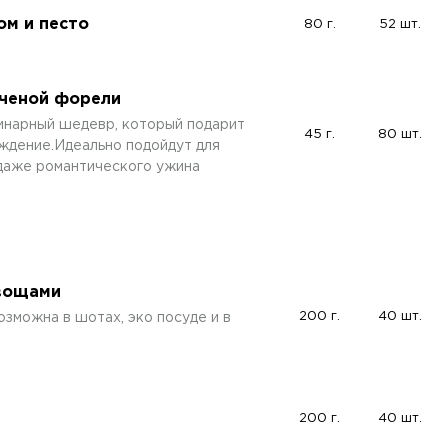
ом и песто
80 г.
52 шт.
пченой форели
инарный шедевр, который подарит
45 г.
80 шт.
ждение.Идеально подойдут для
 даже романтического ужина
овощами
200 г.
40 шт.
зможна в шотах, эко посуде и в
200 г.
40 шт.