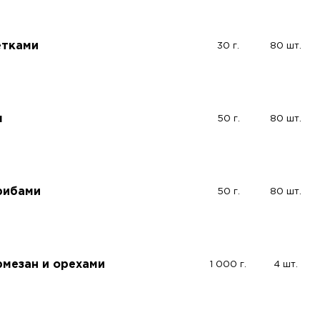
етками
30 г.
80 шт.
м
50 г.
80 шт.
рибами
50 г.
80 шт.
рмезан и орехами
1 000 г.
4 шт.