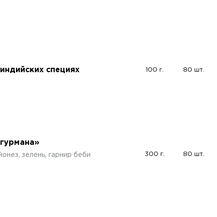
индийских специях
100 г.
80 шт.
 гурмана»
300 г.
80 шт.
йонез, зелень, гарнир беби