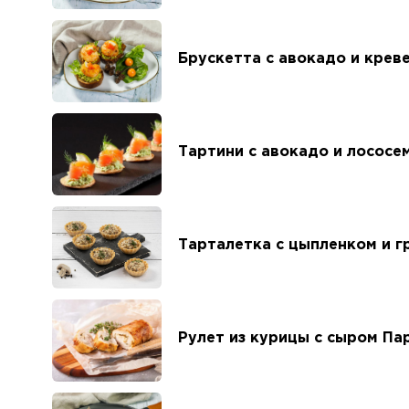
Брускетта с авокадо и крев
Тартини с авокадо и лососе
Тарталетка с цыпленком и г
Рулет из курицы с сыром Па