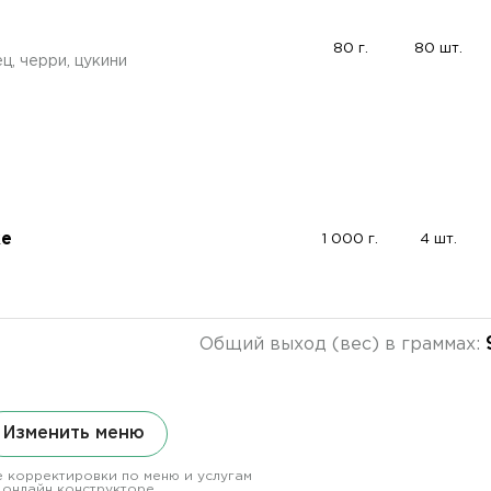
80 г.
80 шт.
ц, черри, цукини
ке
1 000 г.
4 шт.
Общий выход (вес) в граммах:
Изменить меню
 корректировки по меню и услугам
 онлайн конструкторе.