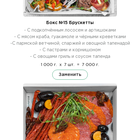
Бокс №15 Брускетты
- С подкопчённым лососем и артишоками
- С мясом краба, гуакамоле и чёрными креветками
-С пармской ветчиной, спаржей и овощной тапенадой
- С пастрами и корнишоном
- С овощами гриль и соусом тапенда
1 000 г.
x
7 шт.
=
7 000 г.
Заменить