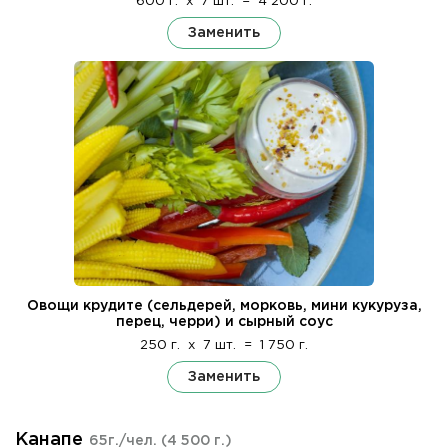
600 г.
x
7 шт.
=
4 200 г.
Заменить
Овощи крудите (сельдерей, морковь, мини кукуруза,
перец, черри) и сырный соус
250 г.
x
7 шт.
=
1 750 г.
Заменить
Канапе
65г./чел.
(4 500 г.)