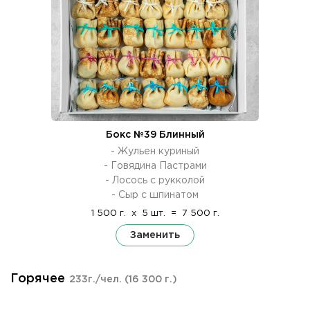
Бокс №39 Блинный
- Жульен куриный
- Говядина Пастрами
- Лосось с рукколой
- Сыр с шпинатом
1 500 г.
x
5 шт.
=
7 500 г.
Заменить
Горячее
233г./чел.
(16 300 г.)