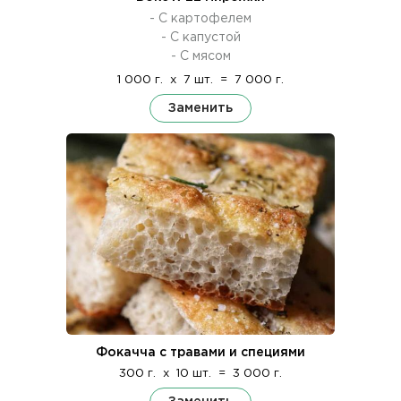
- С картофелем
- С капустой
- С мясом
1 000 г.
x
7 шт.
=
7 000 г.
Заменить
Фокачча с травами и специями
300 г.
x
10 шт.
=
3 000 г.