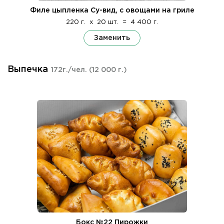
Филе цыпленка Су-вид, c овощами на гриле
220 г.
x
20 шт.
=
4 400 г.
Заменить
Выпечка
172г./чел.
(12 000 г.)
Бокс №22 Пирожки