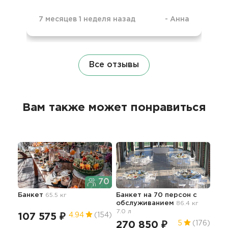
7 месяцев 1 неделя назад
-
Анна
Все отзывы
Вам также может понравиться
70
Банкет
65.5 кг
Банкет на 70 персон с
Бан
обслуживанием
86.4 кг
и а
7.0 л
41
107 575 ₽
4.94
(154)
270 850 ₽
5
(176)
5