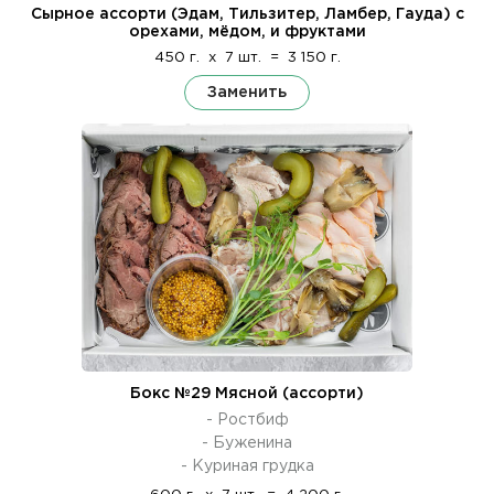
Сырное ассорти (Эдам, Тильзитер, Ламбер, Гауда) с
орехами, мёдом, и фруктами
450 г.
x
7 шт.
=
3 150 г.
Заменить
Бокс №29 Мясной (ассорти)
- Ростбиф
- Буженина
- Куриная грудка