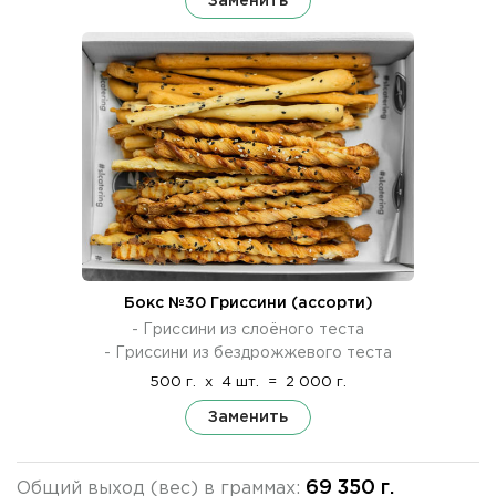
Заменить
Бокс №30 Гриссини (ассорти)
- Гриссини из слоёного теста
- Гриссини из бездрожжевого теста
500 г.
x
4 шт.
=
2 000 г.
Заменить
69 350 г.
Общий выход (вес) в граммах: