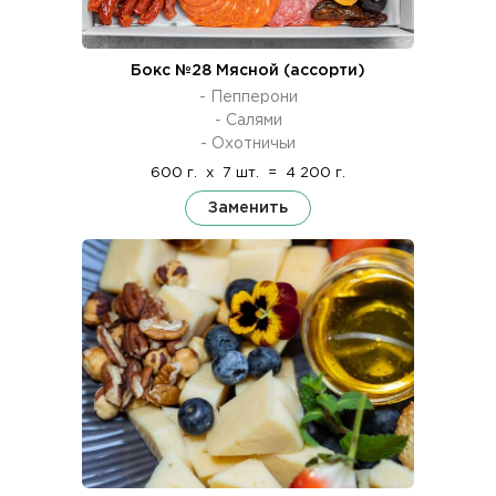
Бокс №28 Мясной (ассорти)
- Пепперони
- Салями
- Охотничьи
600 г.
x
7 шт.
=
4 200 г.
Заменить