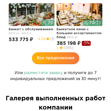
70
70-75
Банкет с обслуживанием
Банкетное меню с
69.9 кг
60.5 л
большим ассортиментом
блюд
98.0 кг
533 775 ₽
4.54
(1)
385 198 ₽
-5%
5
(595)
Все предложения
Или
разместите заявку
и получите до 7
индивидуальных предложений за 30 минут!
Галерея выполненных работ
компании