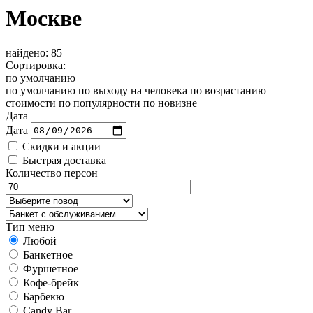
Москве
найдено: 85
Сортировка:
по умолчанию
по умолчанию
по выходу на человека
по возрастанию
стоимости
по популярности
по новизне
Дата
Дата
Скидки и акции
Быстрая доставка
Количество персон
Тип меню
Любой
Банкетное
Фуршетное
Кофе-брейк
Барбекю
Candy Bar