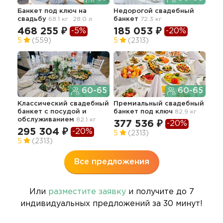
Банкет под ключ
на
Недорогой свадебный
Тор
свадьбу
68.1 кг
28.0 л
банкет
72.3 кг
сва
70.4
468 255 ₽
185 053 ₽
-5%
-20%
36
5
(559)
5
(2313)
60-65
60-65
Тра
Классический свадебный
Премиальный свадебный
сва
банкет с посудой и
банкет под ключ
82.9 кг
обслуживанием
82.1 кг
34
377 536 ₽
-20%
295 304 ₽
-20%
5
(2313)
5
(2313)
Все предложения
Или
разместите заявку
и получите до 7
индивидуальных предложений за 30 минут!