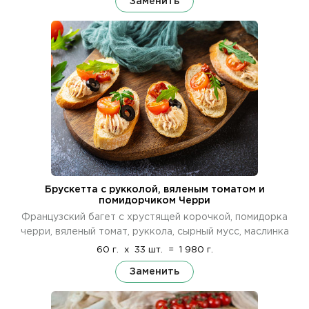
Заменить
Брускетта с рукколой, вяленым томатом и
помидорчиком Черри
Французский багет с хрустящей корочкой, помидорка
черри, вяленый томат, руккола, сырный мусс, маслинка
60 г.
x
33 шт.
=
1 980 г.
Заменить