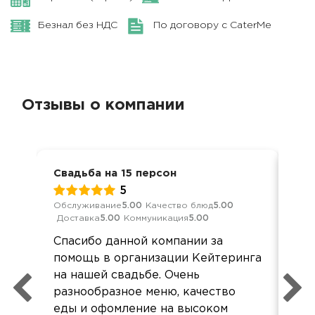
Безнал без НДС
По договору с CaterMe
Отзывы о компании
Свадьба на 15 персон
Сва
5
Обслуживание
5.00
Качество блюд
5.00
Обс
Доставка
5.00
Коммуникация
5.00
Дос
Спасибо данной компании за
Бла
помощь в организации Кейтеринга
ме
на нашей свадьбе. Очень
пр
разнообразное меню, качество
Еда
еды и офомление на высоком
все