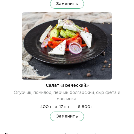
Заменить
Салат «Греческий»
Огурчик, помидор, перчик болгарский, сыр фета и
маслинка.
400 г.
x
17 шт.
=
6 800 г.
Заменить