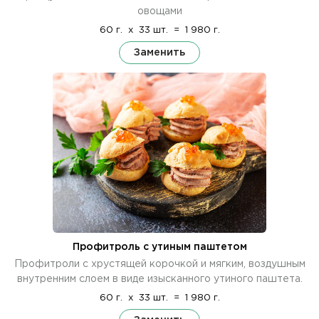
овощами
60 г.
x
33 шт.
=
1 980 г.
Заменить
Профитроль с утиным паштетом
Профитроли с хрустящей корочкой и мягким, воздушным
внутренним слоем в виде изысканного утиного паштета.
60 г.
x
33 шт.
=
1 980 г.