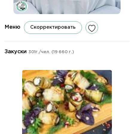
Меню
Скорректировать
Закуски
301г./чел.
(19 660 г.)