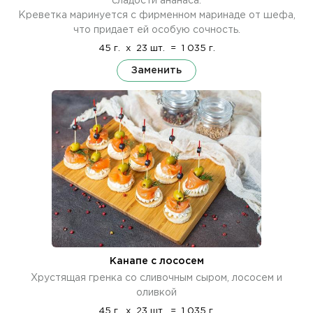
сладости ананаса.
Креветка маринуется с фирменном маринаде от шефа,
что придает ей особую сочность.
45 г.
x
23 шт.
=
1 035 г.
Заменить
Канапе с лососем
Хрустящая гренка со сливочным сыром, лососем и
оливкой
45 г.
x
23 шт.
=
1 035 г.