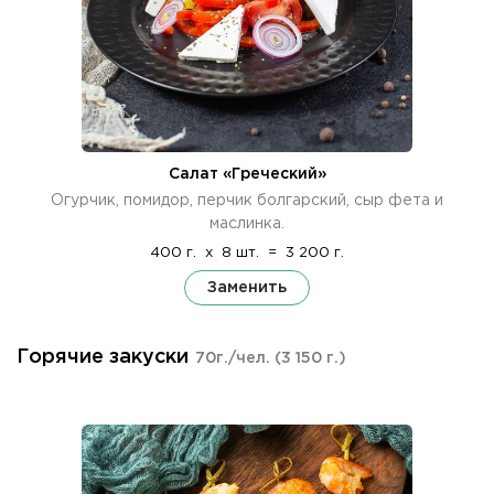
Салат «Греческий»
Огурчик, помидор, перчик болгарский, сыр фета и
маслинка.
400 г.
x
8 шт.
=
3 200 г.
Заменить
Горячие закуски
70г./чел.
(3 150 г.)