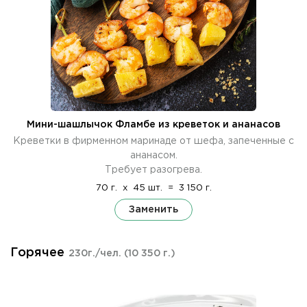
Мини-шашлычок Фламбе из креветок и ананасов
Креветки в фирменном маринаде от шефа, запеченные с
ананасом.
Требует разогрева.
70 г.
x
45 шт.
=
3 150 г.
Заменить
Горячее
230г./чел.
(10 350 г.)