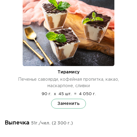
Тирамису
Печенье савоярди, кофейная пропитка, какао,
маскарпоне, сливки
90 г.
x
45 шт.
=
4 050 г.
Заменить
Выпечка
51г./чел.
(2 300 г.)