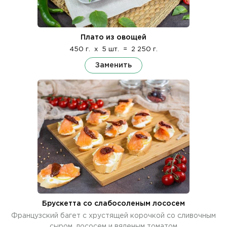
Плато из овощей
450 г.
x
5 шт.
=
2 250 г.
Заменить
Брускетта со слабосоленым лососем
Французский багет с хрустящей корочкой со сливочным
сыром, лососем и вяленым томатом