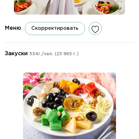
Меню
Скорректировать
Закуски
534г./чел.
(23 965 г.)