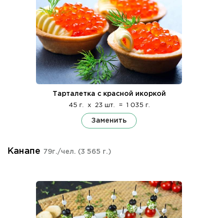
Тарталетка с красной икоркой
45 г.
x
23 шт.
=
1 035 г.
Заменить
Канапе
79г./чел.
(3 565 г.)