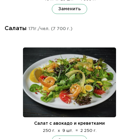
Заменить
Салаты
171г./чел.
(7 700 г.)
Салат с авокадо и креветками
250 г.
x
9 шт.
=
2 250 г.