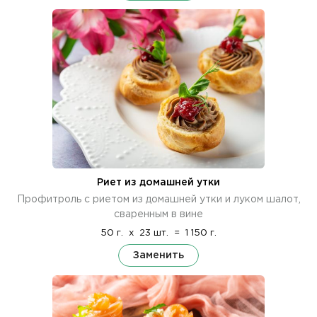
Риет из домашней утки
Профитроль с риетом из домашней утки и луком шалот,
сваренным в вине
50 г.
x
23 шт.
=
1 150 г.
Заменить