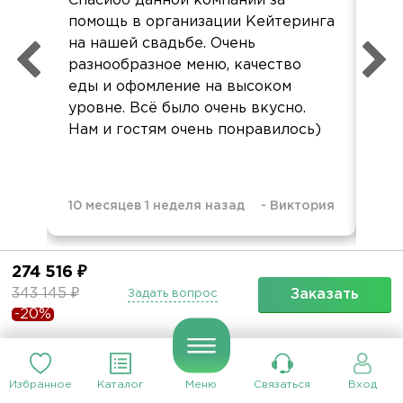
Спасибо данной компании за
Бла
помощь в организации Кейтеринга
ме
на нашей свадьбе. Очень
пр
разнообразное меню, качество
Еда
еды и офомление на высоком
все
уровне. Всё было очень вкусно.
фо
Нам и гостям очень понравилось)
10 месяцев 1 неделя назад
-
Виктория
2 г
274 516 ₽
Все отзывы
343 145 ₽
Заказать
Задать вопрос
-20%
Вам также может понравиться
Избранное
Каталог
Меню
Связаться
Вход