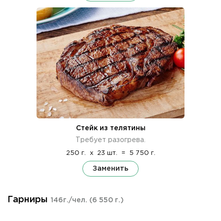
Стейк из телятины
Требует разогрева.
250 г.
x
23 шт.
=
5 750 г.
Заменить
Гарниры
146г./чел.
(6 550 г.)