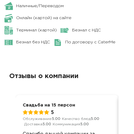
Наличные/Переводом
Онлайн (картой) на сайте
Терминал (картой)
Безнал с НДС
Безнал без НДС
По договору с CaterMe
Отзывы о компании
Свадьба на 15 персон
Сва
5
Обслуживание
5.00
Качество блюд
5.00
Обс
Доставка
5.00
Коммуникация
5.00
Дос