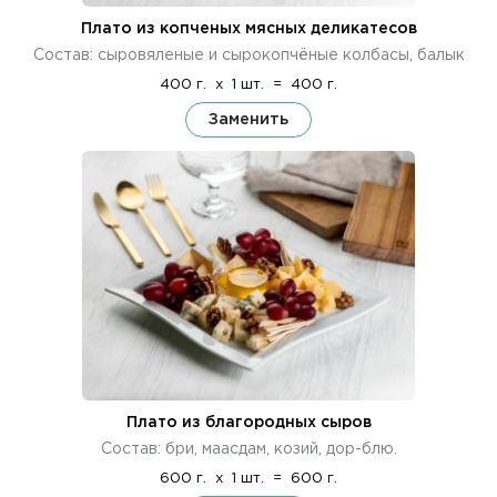
Плато из копченых мясных деликатесов
Состав: сыровяленые и сырокопчёные колбасы, балык
400 г.
x
1 шт.
=
400 г.
Заменить
Плато из благородных сыров
Состав: бри, маасдам, козий, дор-блю.
600 г.
x
1 шт.
=
600 г.