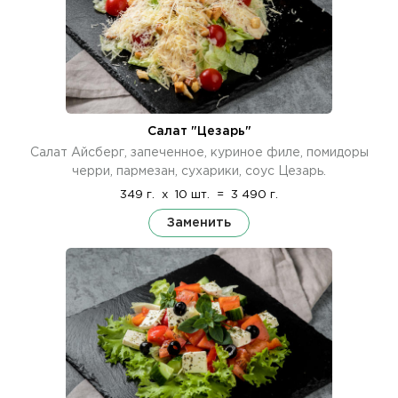
Салат "Цезарь"
Салат Айсберг, запеченное, куриное филе, помидоры
черри, пармезан, сухарики, соус Цезарь.
349 г.
x
10 шт.
=
3 490 г.
Заменить