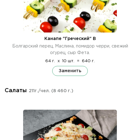
Канапе "Греческий" В
Болгарский перец, Маслина, помидор черри, свежий
огурец, сыр Фета.
64 г.
x
10 шт.
=
640 г.
Заменить
Салаты
211г./чел.
(8 460 г.)