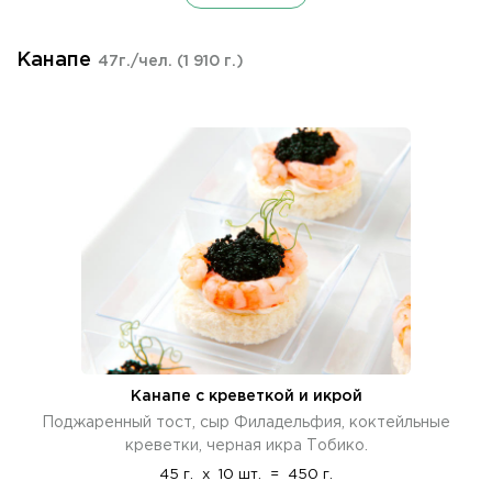
Канапе
47г./чел.
(1 910 г.)
Канапе с креветкой и икрой
Поджаренный тост, сыр Филадельфия, коктейльные
креветки, черная икра Тобико.
45 г.
x
10 шт.
=
450 г.