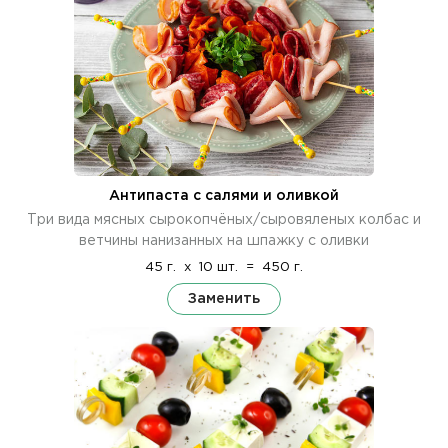
Антипаста с салями и оливкой
Три вида мясных сырокопчёных/сыровяленых колбас и
ветчины нанизанных на шпажку с оливки
45 г.
x
10 шт.
=
450 г.
Заменить