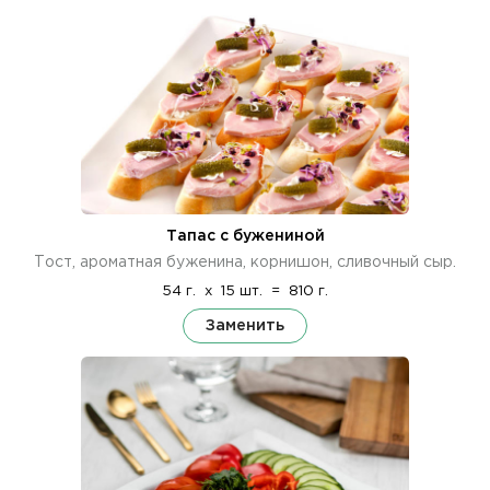
Тапас с бужениной
Тост, ароматная буженина, корнишон, сливочный сыр.
54 г.
x
15 шт.
=
810 г.
Заменить