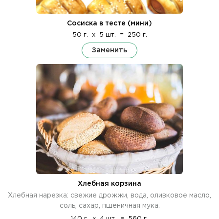
Сосиска в тесте (мини)
50 г.
x
5 шт.
=
250 г.
Заменить
Хлебная корзина
Хлебная нарезка: свежие дрожжи, вода, оливковое масло,
соль, сахар, пшеничная мука.
140 г.
x
4 шт.
=
560 г.