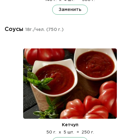
Заменить
Соусы
18г./чел.
(750 г.)
Кетчуп
50 г.
x
5 шт.
=
250 г.