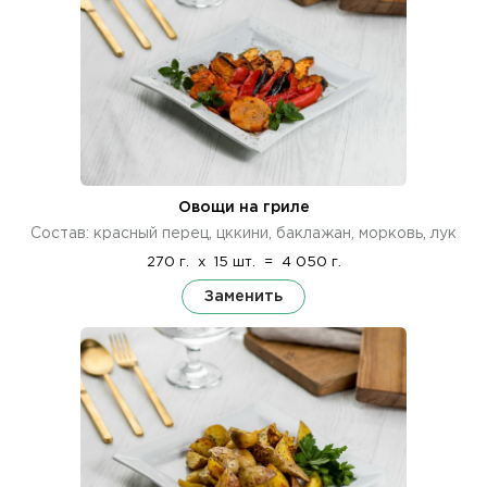
Овощи на гриле
Состав: красный перец, цккини, баклажан, морковь, лук
270 г.
x
15 шт.
=
4 050 г.
Заменить