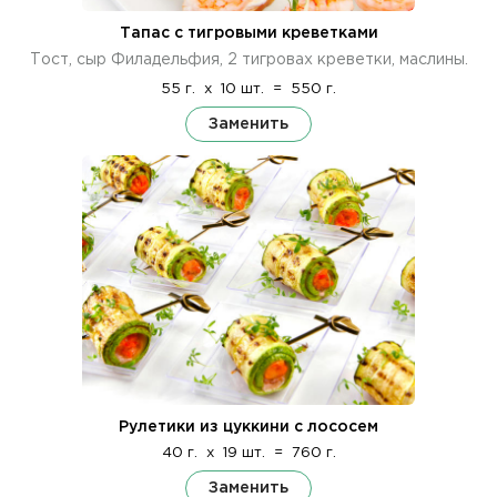
Тапас с тигровыми креветками
Тост, сыр Филадельфия, 2 тигровах креветки, маслины.
55 г.
x
10 шт.
=
550 г.
Заменить
Рулетики из цуккини с лососем
40 г.
x
19 шт.
=
760 г.
Заменить