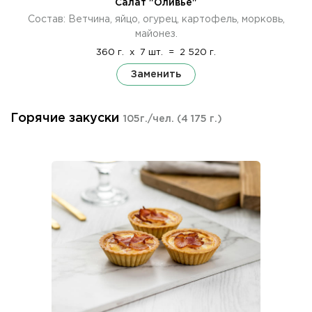
Салат "Оливье"
Состав: Ветчина, яйцо, огурец, картофель, морковь,
майонез.
360 г.
x
7 шт.
=
2 520 г.
Заменить
Горячие закуски
105г./чел.
(4 175 г.)