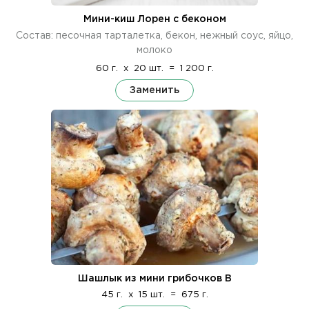
Мини-киш Лорен с беконом
Состав: песочная тарталетка, бекон, нежный соус, яйцо,
молоко
60 г.
x
20 шт.
=
1 200 г.
Заменить
Шашлык из мини грибочков В
45 г.
x
15 шт.
=
675 г.