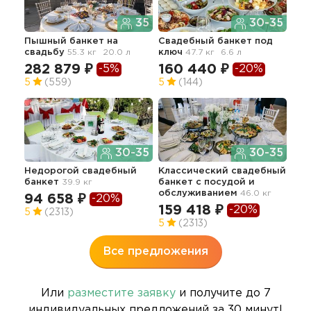
35
30-35
Пышный банкет
на
Свадебный банкет под
Пре
свадьбу
55.3 кг
20.0 л
ключ
47.7 кг
6.6 л
бан
282 879 ₽
160 440 ₽
21
-5%
-20%
5
(559)
5
(144)
5
30-35
30-35
Недорогой свадебный
Классический свадебный
Тра
банкет
39.9 кг
банкет с посудой и
сва
обслуживанием
46.0 кг
39.2
94 658 ₽
-20%
159 418 ₽
-20%
18
5
(2313)
5
(2313)
Все предложения
Или
разместите заявку
и получите до 7
индивидуальных предложений за 30 минут!