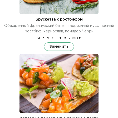
Брускетта с ростбифом
Обжаренный французский багет, творожный мусс, пряный
ростбиф, чернослив, помидор Черри
60 г.
x
35 шт.
=
2 100 г.
Заменить