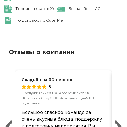
Терминал (картой)
Безнал без НДС
По договору с CaterMe
Отзывы о компании
Свадьба на 30 персон
Сва
5
Обслуживание
5.00
Ассортимент
5.00
Обс
Качество блюд
5.00
Коммуникация
5.00
Кач
Доставка
Ком
Большое спасибо команде за
Зак
очень вкусные блюда, поддержку
(50
и подготовку мероприятия. Вы -
в с