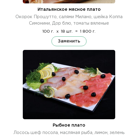
Итальянское мясное плато
Окорок Прошутто, салями Милано, шейка Коппа
Симонини, Дор блю, томаты вяленые
100 г.
x
18 шт.
=
1 800 г.
Заменить
Рыбное плато
Лосось шеф посола, масляная рыба, лимон, зелень