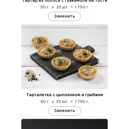
Тартар из лосося с гуакамоле на тосте
50 г.
x
35 шт.
=
1 750 г.
Заменить
Тарталетка с цыпленком и грибами
50 г.
x
35 шт.
=
1 750 г.
Заменить