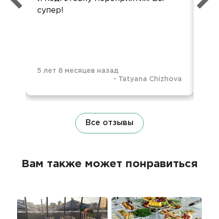
супер!
по
Об
ур
5 лет 8 месяцев назад
-
Tatyana Chizhova
5 л
Все отзывы
Вам также может понравиться