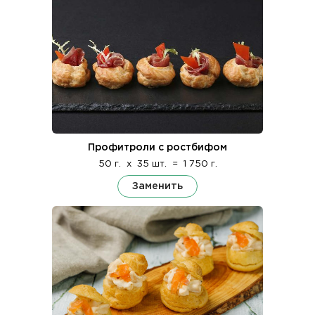
Профитроли с ростбифом
50 г.
x
35 шт.
=
1 750 г.
Заменить