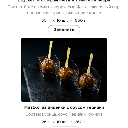
Брускетта с сыром Фета и томатами Черри
Состав: багет, томаты черри, сыр Фета, сливочный сыр,
прованские травы, оливковое масло
55 г.
x
10 шт.
=
550 г.
Заменить
Митбол из индейки с соусом терияки
Состав: курица, соус Терияки, кунжут
26 г.
x
10 шт.
=
260 г.