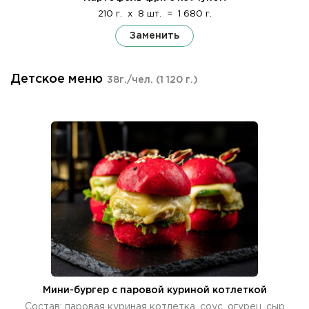
210 г.
x
8 шт.
=
1 680 г.
Заменить
Детское меню
38г./чел.
(1 120 г.)
Мини-бургер с паровой куриной котлеткой
Состав: паровая куриная котлетка, соус, огурец, сыр