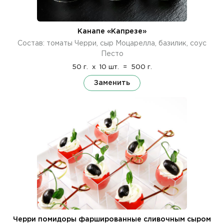
Канапе «Капрезе»
Состав: томаты Черри, сыр Моцарелла, базилик, соус
Песто
50 г.
x
10 шт.
=
500 г.
Заменить
Черри помидоры фаршированные сливочным сыром