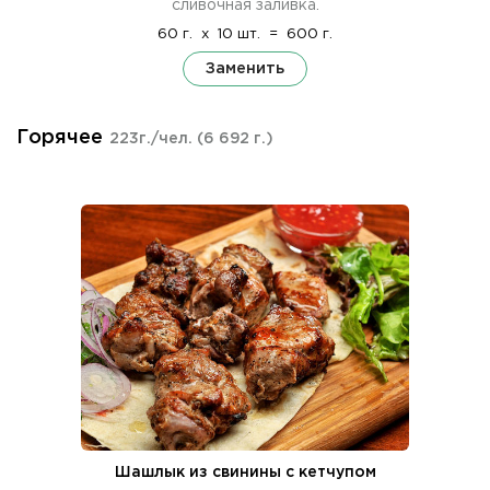
сливочная заливка.
60 г.
x
10 шт.
=
600 г.
Заменить
Горячее
223г./чел.
(6 692 г.)
Шашлык из свинины с кетчупом