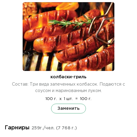
колбаски-гриль
Состав: Три вида запеченных колбасок. Подаются с
соусом и маринованным луком.
100 г.
x
1 шт.
=
100 г.
Заменить
Гарниры
259г./чел.
(7 768 г.)