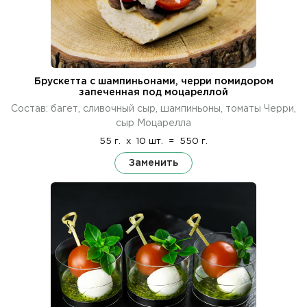
Брускетта с шампиньонами, черри помидором
запеченная под моцареллой
Состав: багет, сливочный сыр, шампиньоны, томаты Черри,
сыр Моцарелла
55 г.
x
10 шт.
=
550 г.
Заменить