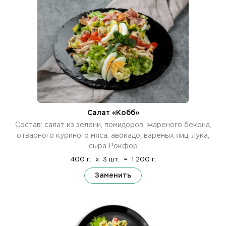
Салат «Кобб»
Состав: салат из зелени, помидоров, жареного бекона,
отварного куриного мяса, авокадо, вареных яиц, лука,
сыра Рокфор
400 г.
x
3 шт.
=
1 200 г.
Заменить