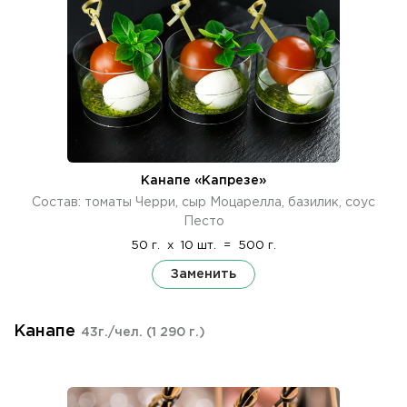
Канапе «Капрезе»
Состав: томаты Черри, сыр Моцарелла, базилик, соус
Песто
50 г.
x
10 шт.
=
500 г.
Заменить
Канапе
43г./чел.
(1 290 г.)