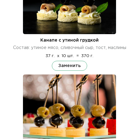
Канапе с утиной грудкой
Состав: утиное мясо, сливочный сыр, тост, маслины
37 г.
x
10 шт.
=
370 г.
Заменить