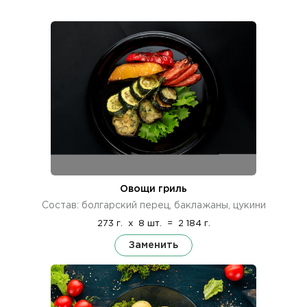
Овощи гриль
Состав: болгарский перец, баклажаны, цукини
273 г.
x
8 шт.
=
2 184 г.
Заменить