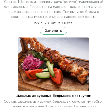
Состав: Шашлык из свинины, соус "кетчуп", маринованный
лук с зеленью. Готовится на мангале, только в том случае,
если заказывается мангальщик. При выпуске блюда с
производства мясо готовится в пароконвектомате.
272 г.
x
6 шт.
=
1 632 г.
Заменить
Шашлык из куриных бедрышек с кетчупом
Состав: шашлык из куриных бедрышек, соус кетчуп 50гр.,
гарнир маринованный лук с зеленью. Готовится на