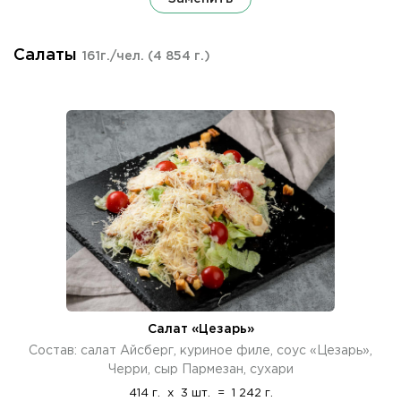
Салаты
161г./чел.
(4 854 г.)
Салат «Цезарь»
Состав: салат Айсберг, куриное филе, соус «Цезарь»,
Черри, сыр Пармезан, сухари
414 г.
x
3 шт.
=
1 242 г.