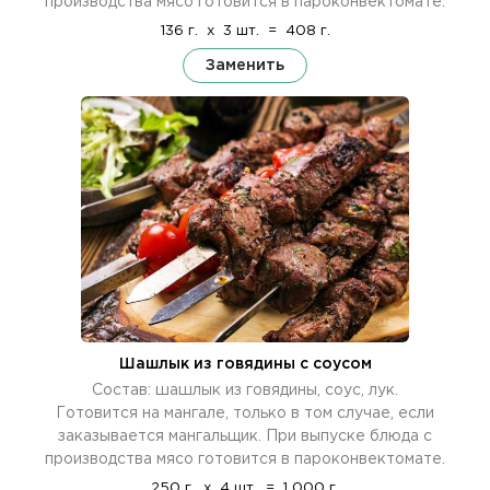
производства мясо готовится в пароконвектомате.
136 г.
x
3 шт.
=
408 г.
Заменить
Шашлык из говядины с соусом
Состав: шашлык из говядины, соус, лук.
Готовится на мангале, только в том случае, если
заказывается мангальщик. При выпуске блюда с
производства мясо готовится в пароконвектомате.
250 г.
x
4 шт.
=
1 000 г.