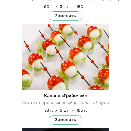
60 г.
x
3 шт.
=
180 г.
Заменить
Канапе «Грибочек»
Состав: перепелиное яйцо, томаты Черри
33 г.
x
5 шт.
=
165 г.
Заменить